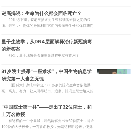
底论文工厂...
谜底揭晓：生命为什么都会面临死亡？
20世纪中期，衰老被描述为生殖和细胞维持之间的权
衡。最初，生物体的身体利用它们的资源来生长和保持我们
的健康——以维持我们的细胞。在整个童年和青春期，重点
是保持活力，并尽可能地变得强壮和健康。性成熟后，优先
量子生物学，从DNA层面解释治疗新冠病毒
权转移到繁殖。因为，对于大多数生物来说，资源是有限
的新答案
的，优先生产后代可能会以牺牲健康为代价。
那么，量子现象是否在生命过程中发挥作用？
81岁院士授课“一座难求”，中国生物信息学
研究第一人当之无愧
《国科大》杂志中评道：80多岁的陈润生声音依然洪
亮、高亢、有力，让人听得明白、透彻。陈润生院士给人的
第一印象，就是他的声音如“随风潜入夜，润物细无声”的春
雨般富有感染力。
“中国院士第一县”——走出了32位院士，和
上万名教授
有这样的一个小县城，居然能够走出来32位院士，将近
100位的大学校长，一万多名教授，光是这样听起来，便觉