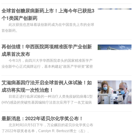
得非常的神奇，那么这样一个超强的县城究竟是哪里呢？
全球首创糖尿病新药上市！上海今年已获批3
个1类国产创新药
此次获批也意味着该创新药成为在中国首先上市的全球
首创新药。
再创佳绩！华西医院两项精准医学产业创新
成果首次发布
今年3月，由四川大学华西医院牵头的国家精准医学产
业创新中心正式揭牌运行，基本构建起“政医产学研资”紧密
协同的产业创新生态系统。
艾滋病基因疗法开启全球首例人体试验！如
成功将实现一次性治愈！
目前正进行临床试验的一种治疗人类免疫缺陷病毒1型
(HIV)感染的突破性基因编辑疗法首次应用于了一名艾滋病
毒感染者。这项试验旨在评估EBT-101的安全性和有效性。
作为一种独一无二的基因编辑疗法，EBT-101将有可能改变
最新消息：2022年诺贝尔化学奖公布！
艾滋病治疗的未来。
北京时间10月5日下午，万众瞩目的诺贝尔化学奖公布
了2022年获奖者名单，Carolyn R. Bertozzi博士（左）、