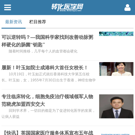
最新资讯
栏目推荐
可以逆转吗？—我国科学家找到改善动脉粥
样硬化的肠菌“钥匙”
随着时间推移，几乎每个人的血管都会硬化
履新！叶玉如院士成港科大首任女校长！
10月19日，叶玉如正式就任香港科技大学第五任校
长。叶玉如，女，1955年7月30日出生于香港，神经生物学
家，中国科学院院士 、美国国家科学院外籍院士、美国艺术
与科学院外籍院士、发展中国家科学院院士、香港科学院创
专注临床转化，细胞免疫治疗领域领军人物
院院士，香港科技大学晨兴生命科学教授，粤港澳大湾区院
范晓虎加盟西安交大
士联盟理事会主席。
回到学术界，一切目的都是为了促进转化医学的发展，
让病人获益
【快讯】英国国家医疗服务体系宣布五年战