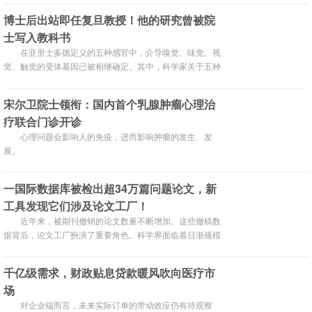
杰出贡献奖候选人、5名创新奖候选人。
博士后出站即任复旦教授！他的研究曾被院
士写入教科书
在亚里士多德定义的五种感官中，介导嗅觉、味觉、视
觉、触觉的受体基因已被相继确定。其中，科学家关于五种
感受体的研究已经3次斩获诺奖。最近一次是2021年两位美
国科学家发现的温度和触觉受体。但人类感知声音的核心即
宋尔卫院士领衔：国内首个乳腺肿瘤心理治
负责听觉转导的离子通道是由哪个基因编码的，一直是个
疗联合门诊开诊
谜。 2020年，闫致强与合作者最终确认了位于耳蜗毛细胞
中的听觉转导离子通道，为听觉受体的确定提供了重要依
心理问题会影响人的免疫，进而影响肿瘤的发生、发
据。现在，他和团队正在围绕这个难题继续展开攻关。
展。
一国际数据库被检出超34万篇问题论文，新
工具发现它们涉及论文工厂！
近年来，被期刊撤销的论文数量不断增加。这些撤稿数
据背后，论文工厂扮演了重要角色。科学界面临着日渐规模
化、工业化的学术作假手段的侵袭，打击论文工厂已成为了
颇为急切的问题。 论文工厂指的是那些按订单制作科研手稿
千亿级需求，财政贴息贷款暖风吹向医疗市
的公司或个人。根据买者需求，他们雇用相关专业写手，套
场
用学术模板写作，最终发表在不同级别的刊物上，整套“一
条龙”服务应运而生。 在2021年3月23日，Nature 杂志曾起
对企业端而言，未来实际订单的带动效应仍有待观察