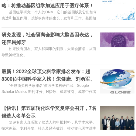
略：将推动基因组学加速应用于医疗体系！
基因组学研究一个人的DNA，它们的基因以及它们如何
表达和相互作用，以影响身体的生长，发育和工作。基因组
医学可能让我们更好地了解基因构成如何影响健康，并且改
变疾病的管理和治疗方式。
研究发现，社会隔离会影响大脑基因表达，
还容易掉牙
如果没有朋友、家人和同事的刺激，大脑会萎缩，从而
导致神经退化。
最新！2022全球顶尖科学家排名发布：超
8300位中国科学家入榜！朱健康、刘勇军、
施一公排名前三
“全球顶尖科学家排名”依照学者科研产出、Google
Scholar Metrics 期刊评分、H指数、成果被引、成果中作者
排序位置等参数综合统计，显示科学家的产出量和学术影响
力（引用情况）。排名自2018年发布以来，每年发布一
【快讯】第五届转化医学奖复评会召开，7名
次，2022年10月10日是这个排名的第四次发布。
候选人名单公示
复评专家认真听取了候选人的申报材料，从学术水平、
技术创新、专利开发、社会及经济效益、推动转化医学进步
等方面进行了讨论，并以投票表决形式，最终评选出了2名