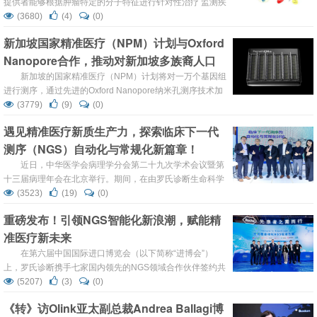
提供者能够根据肿瘤特定的分子特征进行针对性治疗 监测疾
病进展、治疗反应和安全性分析（毒性） 对初步治疗干预后
(3680)
(4)
(0)
的残余疾病进行监测 01. 癌症标志物 癌症生物标志物是指在
新加坡国家精准医疗（NPM）计划与Oxford
人体内可检测到的与癌症相关的分子、细胞...
Nanopore合作，推动对新加坡多族裔人口
遗传学的了解
新加坡的国家精准医疗（NPM）计划将对一万个基因组
进行测序，通过先进的Oxford Nanopore纳米孔测序技术加
深对新加坡多族裔亚洲人口遗传结构和多样性的了解
(3779)
(9)
(0)
Oxford Nanopore Technologies，（简称 “Oxford
遇见精准医疗新质生产力，探索临床下一代
Nanopore”）宣布与新加坡国家精准医疗（NPM）计划合作
测序（NGS）自动化与常规化新篇章！
开展一个具有里程碑意义的项目，该项目由新加坡精准健康
研究中心（PRECI...
近日，中华医学会病理学分会第二十九次学术会议暨第
十三届病理年会在北京举行。期间，在由罗氏诊断生命科学
部主办的专题讨论会议上，罗氏诊断中国高级总监-生命科
(3523)
(19)
(0)
学部王峰先生、无锡臻和生物科技有限公司科技与战略合作
重磅发布！引领NGS智能化新浪潮，赋能精
运营副总裁王海波先生、深圳市真迈生物科技有限公司首席
准医疗新未来
运营官周志良先生、北京橡鑫生物科技有限公司首席技术官
楼峰先生、浙江绍兴鼎晶生物医药科技股份有限公司副总经
在第六届中国国际进口博览会（以下简称“进博会”）
理蔡丽君女士等嘉宾，共同围绕“临床...
上，罗氏诊断携手七家国内领先的NGS领域合作伙伴签约共
建NGS精准医疗生态圈，各方将充分整合各自的优势和资
(5207)
(3)
(0)
源，共同探索和开发基于本土化需求的“样本进，结果
《转》访Olink亚太副总裁Andrea Ballagi博
出”（Sample in result out）全流程自动化NGS检测方案，