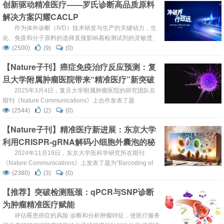
创新驱动精准医疗——罗氏诊断高品质原料
DNA Hypermethylation in Nasopharyngeal
解决方案闪耀CACLP
Carcinoma”，...
作为体外诊断（IVD）技术研发与生产的关键动力，生
化、免疫和分子原料的选择直接影响着检测试剂的灵敏度、
特异性和稳定性，是实现精准、高质量诊断的重要基石。3
(2500)
(9)
(0)
月23日，罗氏诊断携高品质工业原料解决方案亮相第二十二
【Nature子刊】癌症免疫治疗反应预测：复
届中国国际检验医学暨输血仪器试剂博览会（CACLP）并
旦大学附属肿瘤医院带来“精准医疗”新突破
举办卫星会，聚焦高性能链霉亲和素的技术创新与应用，以
及高品质生化原料驱动IVD行业发展等话题，展开了深入且
2025年3月4日，复旦大学附属肿瘤医院的研究团队在
全面的分享。 ...
期刊《Nature Communications》上合作发表了题
为“Antigen-presenting cancer associated fibroblasts
(2544)
(2)
(0)
enhance antitumor immunity and predict immunotherapy
【Nature子刊】精准医疗新进展：东京大学
response”的研究论文。 http...
利用CRISPR-gRNA解码小细胞外囊泡的秘
密
2024年11月19日，东京大学医科学研究所在期刊
《Nature Communications》上发表了题为“Barcoding of
small extracellular vesicles with CRISPR-gRNA enables
(2380)
(3)
(0)
comprehensive, subpopulation-specific analysis of their
【推荐】突破检测瓶颈：qPCR与SNP诊断
biogenesis and rele...
为肿瘤精准医疗赋能
评估罹患癌症的风险 诊断和分析肿瘤特征，使医疗服务