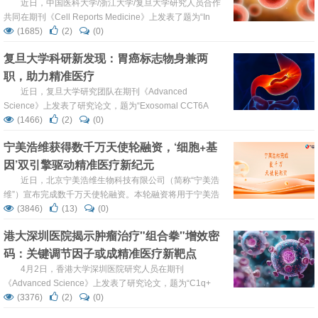
近日，中国医科大学/浙江大学/复旦大学研究人员合作
共同在期刊《Cell Reports Medicine》上发表了题为“In
vivo neutrophils hitchhiking for tumor targeting and
(1685)
(2)
(0)
microenvironment regulation boosts oncolytic virus
复旦大学科研新发现：胃癌标志物身兼两
therapy”的研究论文，研究人员在临床研究发现，在溶瘤
职，助力精准医疗
病...
近日，复旦大学研究团队在期刊《Advanced
Science》上发表了研究论文，题为“Exosomal CCT6A
Secreted by Cancer-Associated Fibroblasts Interacts with
(1466)
(2)
(0)
β-Catenin to Enhance Chemoresistance and
宁美浩维获得数千万天使轮融资，‘细胞+基
Tumorigenesis in Gastric Cancer”，本研究中，研究...
因’双引擎驱动精准医疗新纪元
近日，北京宁美浩维生物科技有限公司（简称“宁美浩
维”）宣布完成数千万天使轮融资。本轮融资将用于宁美浩
维基因编辑细胞疗法领域的研发与产业化进程，支持其在精
(3846)
(13)
(0)
准抗衰、糖尿病等慢性病治疗领域的临床应用，推动“细胞
港大深圳医院揭示肿瘤治疗"组合拳"增效密
+基因”技术在临床应用中的创新突破。 宁美浩维创立于
码：关键调节因子或成精准医疗新靶点
2015年，依托前沿的生命科学技术，致力于为客户提供从
疾病预防、诊断到治疗的全生命周期精准医疗和...
4月2日，香港大学深圳医院研究人员在期刊
《Advanced Science》上发表了研究论文，题为“C1q+
Macrophage–Tumor Cell Interaction Promoted
(3376)
(2)
(0)
Tumorigenesis via GPR17/PI3K/AKT Pathway Induced