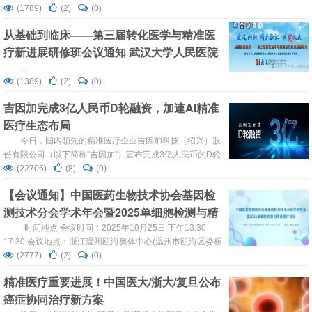
研院所及生物医药企业的专家学者、临床医生与产业代表，
(1789)
(2)
(0)
围绕类器官技术在基础研究、临床转化、新药研发与产业应
从基础到临床——第三届转化医学与精准医
用等方面的最新进展展开了深入探讨。 技术创新与产业融合
疗新进展研修班会议通知 武汉大学人民医院
并进 下午的“类器官基础研究与技术创新论坛” 覆盖了从微流
控芯片、多组织类器官构建、单细胞多组学耦合等热点...
检验科 2025年11月30日 13:56
...
(1389)
(2)
(0)
吉因加完成3亿人民币D轮融资，加速AI精准
医疗生态布局
今日，国内领先的精准医疗企业吉因加科技（绍兴）股
份有限公司（以下简称“吉因加”）宣布完成3亿人民币的D轮
融资。本轮融资由绍兴市越城区科创引智基金、北京昌平产
(22706)
(8)
(0)
业发展投资基金等联合投资，资金将主要用于AI多组学技术
【会议通知】中国医药生物技术协会基因检
研发、biomarker创新管线拓展及全球服务网络深化，进一
测技术分会学术年会暨2025单细胞检测与精
步强化公司在精准诊断、新药研发等应用场景的全链条服务
能力，助力AI驱动的多组学技术从科研加速迈向临床转化。
准医疗论坛10月25日在温州举办，欢迎参
时间地点 会议时间：2025年10月25日 下午13:30-
...
17:30 会议地点：浙江温州瓯海奥体中心(温州市瓯海区娄桥
加！
商汇路699号) 会议日程 专家简介 ...
(2777)
(2)
(0)
精准医疗重要进展！中国医大/浙大/复旦公布
癌症协同治疗新方案