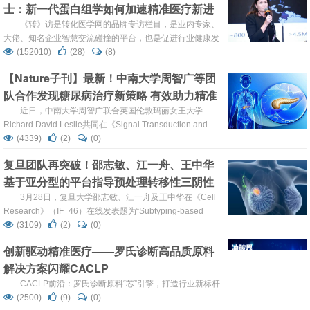
士：新一代蛋白组学如何加速精准医疗新进
助力新一代测序技术（NGS）实现医院院内落地并迈入全流
程自动化、智能化时代，聚力推进精准医疗创新发展。 ...
程
《转》访是转化医学网的品牌专访栏目，是业内专家、
大佬、知名企业智慧交流碰撞的平台，也是促进行业健康发
展的重要力量，《转》访致力于打造转化医学领域最知名的
(152010)
(28)
(8)
专家访谈栏目。 2010年，在人类基因组计划（HGP）完成
【Nature子刊】最新！中南大学周智广等团
7年之时，一项针对基因编码产物蛋白质进行系统而深入研
队合作发现糖尿病治疗新策略 有效助力精准
究的国际性科技工程——人类蛋白质组计划（HPP）提上日
程，并快速推进。放眼世界，研究蛋白质的企业不在少
医疗
近日，中南大学周智广联合英国伦敦玛丽女王大学
数。...
Richard David Leslie共同在《Signal Transduction and
Targeted Therapy》期刊发表了一篇题为“Combination
(4339)
(2)
(0)
therapy with saxagliptin and vitamin D for the preservation
复旦团队再突破！邵志敏、江一舟、王中华
of β-cell function in adult-...
基于亚分型的平台指导预处理转移性三阴性
乳腺癌的精准医疗
3月28日，复旦大学邵志敏、江一舟及王中华在《Cell
Research》（IF=46）在线发表题为“Subtyping-based
platform guides precision medicine for heavily pretreated
(3109)
(2)
(0)
metastatic triple-negative breast cancer: The FUTURE
创新驱动精准医疗——罗氏诊断高品质原料
phase II umbrella c...
解决方案闪耀CACLP
CACLP前沿：罗氏诊断原料“芯”引擎，打造行业新标杆
(2500)
(9)
(0)