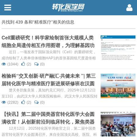
共找到 439 条和“精准医疗”相关的信息
Cell重磅研究！科学家绘制首张大规模人类
细胞全局遗传相互作用图谱，为理解基因功
能、癌症脆弱性与精准医疗提供新蓝图
近日，一项发表于国际顶尖期刊《Cell》的重磅研究，
成功绘制了人类单倍体细胞HAP1的首张基因组尺度遗传相
互作用网络图。该网络图谱揭示了约8.9万个高置信度的基
(1044)
(2)
(0)
因-基因相互作用，系统地展示了人类细胞内部基因功能组
检验科“交叉创新·研产融汇·共健未来 ”| 第三
织的层次化架构。研究首次发现，遗传相互作用网络的基本
届转化医学与精准医疗新进展研修班在汉圆
结构和拓扑学特征在从酵母到人类的演化过程中高度保守。
此外，该网络与著名的癌症依赖图谱（DepMap）形成功能
满落幕
楚天冬韵集良策，真知灼见汇同行。2025年12月12日
互补，能有效揭示此前未...
至13日，由武汉大学人民医院检验科、武汉大学人民医院转
化医学研究院主办的“从基础到临床——第三届转化医学与
(2282)
(2)
(0)
精准医疗新进展研修班”，在武汉胜利召开。来自全国检验
【快讯】第二届中国类器官转化医学大会圆
医学、转化医学、临床诊疗等领域的专家学者、青年骨干齐
满收官！从创新前沿到临床转化，聚焦类器
聚一堂，以“交叉创新·研产融汇·共健未来”为主题，通过“主
会场+分论坛+研产专场”的形式，围绕前沿技术、临床转
官，共话精准医疗新未来!
12月12日，2025转化医学周收官之日，第二届中国类
化、多学科协作等方向...
器官转化医学大会圆满召开。来自全国顶尖高校、医院、科