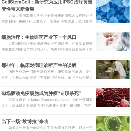
CellStemCell：新研究为应用iPSC治疗黄斑
变性带来新希望
近日，美国加州大学圣地亚哥分校的研究人员在国际学
术期刊cell stem cell上发表了一项最新研究进展，他们发现
由诱导多能干细胞（iPSC）分化得到的不同类型细胞在免
疫排斥方面具有不同的命运，由iPSC分化形成的视网膜色
细胞治疗：生物医药产业下一个风口
素上皮细胞不会被免疫系统所排斥。
目前细胞治疗技术研发仍处于初级阶段，产业发展仍然
需要政府的推动与市场的认可。所有的科研项目必须基于实
际应用，研究人员更需静下心来专心从事研发工作。
那些年，临床对病理诊断产生的误解
病理学作为一门医学基础学科，研究疾病的病因、发生
机理，为防治疾病提供了重要的理论基础。病理学从创建之
时起就在临床医学的实践中担负了重要的使命
磁场驱动免疫细胞成为肿瘤“专职杀死”
最新发表在《Nature Communications》上的一项研究
认为，临床磁共振成像(MRI)系统在小鼠中可被用来引导特
殊的细胞，可以将这些特殊的细胞引导到肿瘤部位，利用这
些特殊细胞携带的溶瘤病毒可以杀死癌细胞，从而抑制肿瘤
当下一场“埃博拉”来临
的生长。
如果去年曾有一刻让公共卫生专家屏住呼吸，那么一定