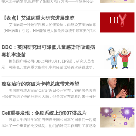
技术水平的发展,现在有了第四大治疗方法——生物免疫治
疗。
【盘点】艾滋病重大研究进展速览
艾滋病是一种危害性极大的传染病，由感染艾滋病病毒
（HIV病毒）引起。HIV能够把人体免疫系统中最重要的T淋
巴细胞作为主要攻击目标，大量破坏该细胞，使人体丧失免
疫功能。
BBC：英国研究出可降低儿童感染呼吸道病
毒机率疫苗
据英国广播公司(BBC)网站8月13日报道，研究人员表
示，可降低儿童患重大疾病机率的疫苗试验首次获得成功。
该疫苗由美国生物技术公司Reithera开发并对其进行初步测
试，通过基因工程使疫苗注射者形成呼吸道合胞体病毒
癌症治疗的突破为卡特总统带来希望
(RSV)免疫系统。
美国前总统Jimmy Carter近日公开宣布，她的黑色素瘤
已经扩散到了他的肝脏和大脑，但是其宣布是看起来十分轻
松，并且不时和大家开着玩笑。
Cell重要发现：免疫系统上演007谍战片
波恩大学的科学家们与来自美国和日本的同事们一起揭
示出了一个重要的免疫机制。他们的研究工作阐明了在感染
状态下机体为重要的杀伤细胞提供帮手的机制。这项研究为