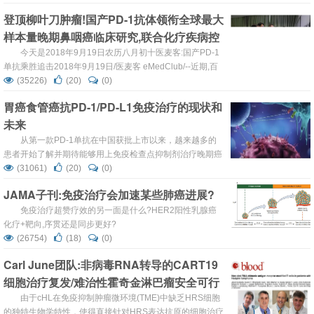
效率，铠甲上身，T细胞免疫疗法化身成全能战神，在癌症
登顶柳叶刀肿瘤!国产PD-1抗体领衔全球最大
大军中所向披靡！
样本量晚期鼻咽癌临床研究,联合化疗疾病控
制率达100%
今天是2018年9月19日农历八月初十医麦客:国产PD-1
单抗乘胜追击2018年9月19日/医麦客 eMedClub/--近期,百
时美施贵宝(BMS)...
(35226)
(20)
(0)
胃癌食管癌抗PD-1/PD-L1免疫治疗的现状和
未来
从第一款PD-1单抗在中国获批上市以来，越来越多的
患者开始了解并期待能够用上免疫检查点抑制剂治疗晚期癌
症。
(31061)
(20)
(0)
JAMA子刊:免疫治疗会加速某些肺癌进展?
免疫治疗超赞疗效的另一面是什么?HER2阳性乳腺癌
化疗+靶向,序贯还是同步更好?
(26754)
(18)
(0)
Carl June团队:非病毒RNA转导的CART19
细胞治疗复发/难治性霍奇金淋巴瘤安全可行
丨医麦猛爆料
由于cHL在免疫抑制肿瘤微环境(TME)中缺乏HRS细胞
的独特生物学特性，使得直接针对HRS表达抗原的细胞治疗