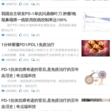
面临着很大的挑战。
(29975)
(18)
(0)
我国自主研发PD-1单抗问鼎柳叶刀·肿瘤!晚
期鼻咽癌一线联用疾病控制率达100%
国产PD-1单抗卡瑞利珠单抗乘胜追击，获得国际顶级
期刊认可！
(30031)
(21)
(0)
1分钟看懂PD1/PDL1免疫治疗
人体免疫系统就像是人体的斗士,专门负责截杀各路侵入
人体的细菌、病毒....但对癌细胞似乎没啥卵用.这个白银斗士
就是细胞毒性T细胞。
(40295)
(83)
(0)
PD-1抗体抗癌奇迹的背后,是免疫治疗的百年
血泪史 | 奇点猛科技
2018年，免疫检查点抑制剂登陆中国，想必国内癌症
免疫治疗的大幕，就此拉开。
(26380)
(26)
(0)
PD-1抗体抗癌奇迹的背后,是免疫治疗的百年
血泪史 | 奇点猛科技