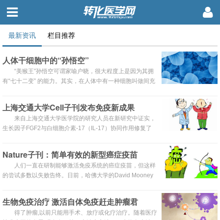
最新资讯
栏目推荐
人体干细胞中的“孙悟空”
“美猴王”孙悟空可谓家喻户晓，很大程度上是因为其拥
有“七十二变” 的能力。其实，在人体中有一种细胞叫做间充
质干细胞，其变换自己的本领也毫不逊色于孙悟空。
上海交通大学Cell子刊发布免疫新成果
来自上海交通大学医学院的研究人员在新研究中证实，
生长因子FGF2与白细胞介素-17（IL-17）协同作用修复了
肠上皮损伤。这一重要的研究发现发布在8月25日的《免
疫》（Immunity）杂志上。
Nature子刊：简单有效的新型癌症疫苗
人们一直在研制能够激活免疫系统的癌症疫苗，但这样
的尝试多数以失败告终。日前，哈佛大学的David Mooney
教授领导研究团队开发了一种新型癌症疫苗。该疫苗结合了
患者自身的癌细胞与免疫增强因子，能够有效调动免疫系统
生物免疫治疗 激活自体免疫赶走肿瘤君
对癌症发起攻击。
得了肿瘤,以前只能用手术、放疗或化疗治疗。随着医疗