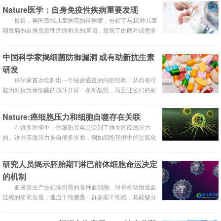
在未来开发出更好的疫苗指明了一条道路。
Nature医学：自身免疫性疾病重要发现
最近，美国费城儿童医院的科学家，分析了与10种儿童
期发病的自身免疫性疾病相关的基因，发现了由两种或更多
种疾病共享的22个全基因组信号。
中国科学家揭细菌防御漏洞 或有助新抗生素
研发
科学家首次绘制出一个秘密通道的内部结构，从而有可
能为对抗致命细菌的战斗开辟一条新战线，而且让它们的耐
药性无用武之地。
Nature:癌细胞压力和细胞自噬存在关联
在很多肿瘤中，癌细胞其实是受到了很大的应激压力
的。这些应激压力来自很多方面，例如细胞环境中的过氧化
物刺激、细胞核变异，同时细胞之间的接触抑制消失导致细
胞分布过密而供氧和能量物质不充分。
研究人员揭示胚胎期T淋巴前体细胞命运决定
的机制
血液发生产生机体所需的各种血细胞。对脊椎动物造血
过程的研究发现，造血干细胞是一群多能干细胞，其能够分
化产生包括红系的红细胞和血小板、髓系的巨噬细胞和粒细
胞以及淋系的T、B淋巴细胞等多种血细胞。