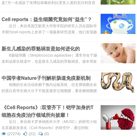
是7月一名感染了埃博拉病毒的利比里亚人逃到尼日利亚首
都拉各斯之时。
Cell reports：益生细菌究竟如何“益生”？
近日，来自美国艾默里大学医学院的研究人员在国际学
术期刊cell reports上发表了一项最新研究进展，他们发现肠
道中一群益生细菌能够刺激肠道细胞激活具Nrf2信号途径，
对小肠细胞产生保护作用。
新生儿感染的罪魁祸首是如何进化的
B族链球菌（Streptococcus agalactiae）通常存在于肠
道和泌尿生殖道中，也是新生儿感染的罪魁祸首。据本周发
表在《Journal of Bacteriology》上的一项研究，对于一些
由它引起的新生儿败血症或脑膜炎，细菌在从母亲传递给婴
中国学者Nature子刊解析肠道免疫新机制
儿的过程中似乎已经突变。
细胞的生命活动依赖于胞内运输系统，但支撑细胞生命
的蛋白质等生物大分子不能直接穿过细胞膜，要依赖细胞膜
周围的囊泡结构进行精确传递和定向运输；神经递质，激素
以及细胞因子的胞外释放也都依靠囊泡运输。若囊泡运送系
《Cell Reports》:双管齐下！铠甲加身的T
统的精确调控发生“故障”，将导致神经系统疾病、糖尿病和
细胞在免疫治疗领域所向披靡！
免疫系统紊乱等重大疾病。
近日，来自南卡罗来纳医科大学（MUSC）的研究小组
在其最新发表在《Cell Reports》的研究中，通过抑制
SphK1 / S1P途径的信号传导显著改善了T细胞免疫疗法的
(27274)
(21)
(0)