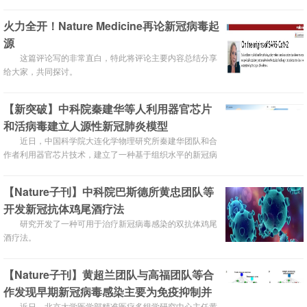
怪”。他的左脚小指、无名指和中指肿胀成紫色，“像被霜打
过”。这名学生在去年末确诊新冠肺炎，而他每周上体育课
火力全开！Nature Medicine再论新冠病毒起
的教室出现了多名确诊患者。该学生在家中疗养时发烧到38
源
度，还头疼、咳嗽，这些症状一天就好转了。可烧退2天
后，脚趾开始肿，一个月都未见好转。
这篇评论写的非常直白，特此将评论主要内容总结分享
给大家，共同探讨。
【新突破】中科院秦建华等人利用器官芯片
和活病毒建立人源性新冠肺炎模型
近日，中国科学院大连化学物理研究所秦建华团队和合
作者利用器官芯片技术，建立了一种基于组织水平的新冠病
毒感染模型，并在《Advanced Science》上发表了该论
文。
【Nature子刊】中科院巴斯德所黄忠团队等
开发新冠抗体鸡尾酒疗法
研究开发了一种可用于治疗新冠病毒感染的双抗体鸡尾
酒疗法。
【Nature子刊】黄超兰团队与高福团队等合
作发现早期新冠病毒感染主要为免疫抑制并