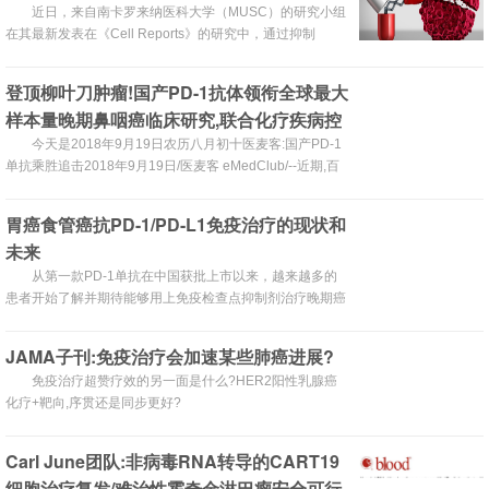
近日，来自南卡罗来纳医科大学（MUSC）的研究小组
在其最新发表在《Cell Reports》的研究中，通过抑制
SphK1 / S1P途径的信号传导显著改善了T细胞免疫疗法的
效率，铠甲上身，T细胞免疫疗法化身成全能战神，在癌症
登顶柳叶刀肿瘤!国产PD-1抗体领衔全球最大
大军中所向披靡！
样本量晚期鼻咽癌临床研究,联合化疗疾病控
制率达100%
今天是2018年9月19日农历八月初十医麦客:国产PD-1
单抗乘胜追击2018年9月19日/医麦客 eMedClub/--近期,百
时美施贵宝(BMS)...
胃癌食管癌抗PD-1/PD-L1免疫治疗的现状和
未来
从第一款PD-1单抗在中国获批上市以来，越来越多的
患者开始了解并期待能够用上免疫检查点抑制剂治疗晚期癌
症。
JAMA子刊:免疫治疗会加速某些肺癌进展?
免疫治疗超赞疗效的另一面是什么?HER2阳性乳腺癌
化疗+靶向,序贯还是同步更好?
Carl June团队:非病毒RNA转导的CART19
细胞治疗复发/难治性霍奇金淋巴瘤安全可行