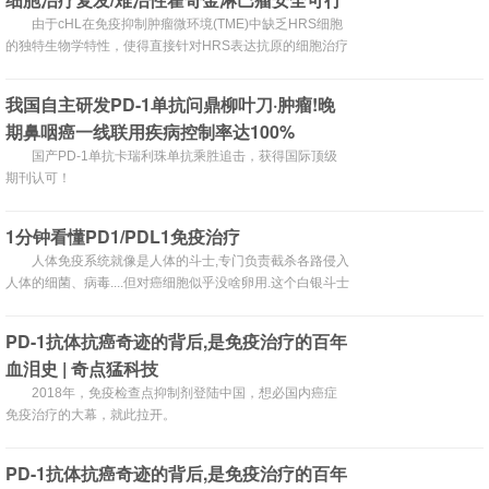
丨医麦猛爆料
由于cHL在免疫抑制肿瘤微环境(TME)中缺乏HRS细胞
的独特生物学特性，使得直接针对HRS表达抗原的细胞治疗
面临着很大的挑战。
我国自主研发PD-1单抗问鼎柳叶刀·肿瘤!晚
期鼻咽癌一线联用疾病控制率达100%
国产PD-1单抗卡瑞利珠单抗乘胜追击，获得国际顶级
期刊认可！
1分钟看懂PD1/PDL1免疫治疗
人体免疫系统就像是人体的斗士,专门负责截杀各路侵入
人体的细菌、病毒....但对癌细胞似乎没啥卵用.这个白银斗士
就是细胞毒性T细胞。
PD-1抗体抗癌奇迹的背后,是免疫治疗的百年
血泪史 | 奇点猛科技
2018年，免疫检查点抑制剂登陆中国，想必国内癌症
免疫治疗的大幕，就此拉开。
PD-1抗体抗癌奇迹的背后,是免疫治疗的百年