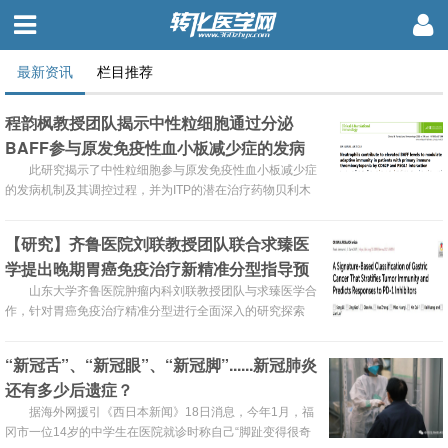
最新资讯
栏目推荐
程韵枫教授团队揭示中性粒细胞通过分泌
BAFF参与原发免疫性血小板减少症的发病
机制
此研究揭示了中性粒细胞参与原发免疫性血小板减少症
的发病机制及其调控过程，并为ITP的潜在治疗药物贝利木
单抗的应用提供了重要证据。
【研究】齐鲁医院刘联教授团队联合求臻医
学提出晚期胃癌免疫治疗新精准分型指导预
后
山东大学齐鲁医院肿瘤内科刘联教授团队与求臻医学合
作，针对胃癌免疫治疗精准分型进行全面深入的研究探索
“新冠舌”、“新冠眼”、“新冠脚”......新冠肺炎
还有多少后遗症？
据海外网援引《西日本新闻》18日消息，今年1月，福
冈市一位14岁的中学生在医院就诊时称自己“脚趾变得很奇