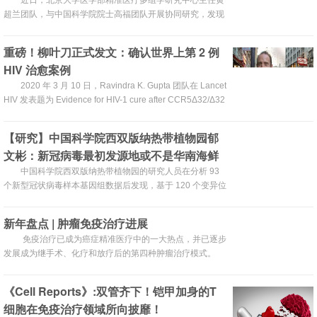
或存在“两阶段”机制
近日，北京大学医学部精准医疗多组学研究中心主任黄
超兰团队，与中国科学院院士高福团队开展协同研究，发现
早期的新冠感染患者存在着显著的免疫抑制。
重磅！柳叶刀正式发文：确认世界上第 2 例
HIV 治愈案例
2020 年 3 月 10 日，Ravindra K. Gupta 团队在 Lancet
HIV 发表题为 Evidence for HIV-1 cure after CCR5Δ32/Δ32
allogeneic haemopoietic stem-cell transplantation 30
months post analytical treatment interruption: a case
【研究】中国科学院西双版纳热带植物园郁
report 的研究 [2]，跟进了去年那位神奇的「伦敦病人」治疗
文彬：新冠病毒最初发源地或不是华南海鲜
最新进展。
市场
中国科学院西双版纳热带植物园的研究人员在分析 93
个新型冠状病毒样本基因组数据后发现，基于 120 个变异位
点得到 58 种单倍型（基因类型）中，来自华南海鲜市场患
者样品单倍型与 H1 有关，而作为更古老的基因类型样本
新年盘点 | 肿瘤免疫治疗进展
H3、H13 和 H38 则来自华南海鲜市场之外。这印证了华南
免疫治疗已成为癌症精准医疗中的一大热点，并已逐步
海鲜市场不是病毒发源地的推论。
发展成为继手术、化疗和放疗后的第四种肿瘤治疗模式。
2019年，肿瘤免疫治疗有突破有进展。值此新年之际，转
化医学网整理了今年热门的免疫治疗研究文章，共有12篇。
《Cell Reports》:双管齐下！铠甲加身的T
细胞在免疫治疗领域所向披靡！