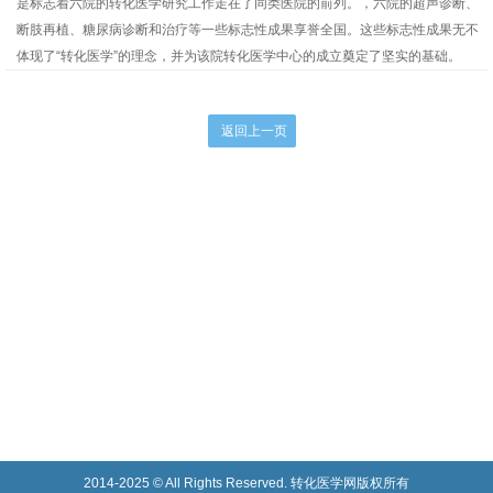
是标志着六院的转化医学研究工作走在了同类医院的前列。，六院的超声诊断、
断肢再植、糖尿病诊断和治疗等一些标志性成果享誉全国。这些标志性成果无不
体现了“转化医学”的理念，并为该院转化医学中心的成立奠定了坚实的基础。
2014-2025 © All Rights Reserved. 转化医学网版权所有