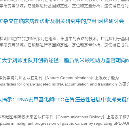
学研究等领域。它能够进行基因的定性、定位和定量分析，这使得它成为
还可以与免疫组化等技术结合使用，将mRNA和蛋白水平上的基因活性与
一步增强诊断的准确性和可靠性。随着RNA原位杂交技术的不断发展和完善
NA原位杂交在临床病理诊断及相关研究中的应用”网络研讨会
于检测和定位特定RNA序列在组织、细胞中的表达的技术。广泛应用于基
学研究等领域。它能够进行基因的定性、定位和定量分析，这使得它成为
还可以与免疫组化等技术结合使用，将mRNA和蛋白水平上的基因活性与
一步增强诊断的准确性和可靠性。随着RNA原位杂交技术的不断发展和完善
】浙江大学刘帅团队开创新途径：脂质纳米颗粒助力器官靶向m
学药学院刘帅团队在期刊《Nature Communications》上发表了题为
anoparticles for organ-targeted mRNA accumulation and translation
，保留LNP功能，并赋予名副其实的靶向性，来创新LNP递送技术。...
揭示：RNA去甲基化酶FTO在胃癌恶性进展中发挥关键
基础医学院魏虎来团队在期刊《Communications Biology》上发表了题为
pates in malignant progression of gastric cancer by regulating SP1-A