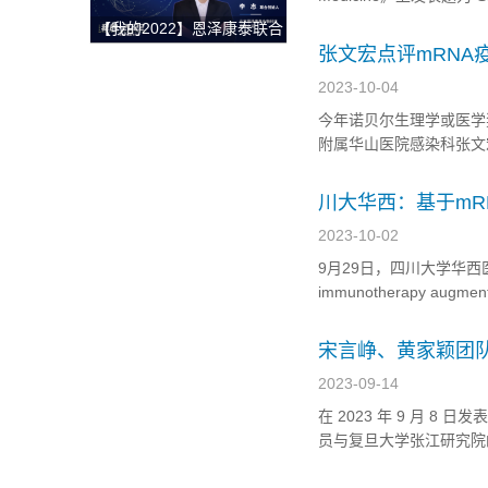
获整体解决方案
multiple primary l
【我的2022】恩泽康泰联合
创始人李志：开放与合作，
张文宏点评mRNA
深耕外泌体技术开发与临床
2023-10-04
转化，为创新药研发提供坚
今年诺贝尔生理学或医学奖
实的肩膀！
附属华山医院感染科张文宏
贝尔奖时称，“mRNA
变。 张文宏称，人类识
川大华西：基于mR
的反应
2023-10-02
9月29日，四川大学华西医院研究
immunotherapy augment
文，研究结果表明，HPV 
宋言峥、黄家颖团队
2023-09-14
在 2023 年 9 月
员与复旦大学张江研究院的
of Infection》（