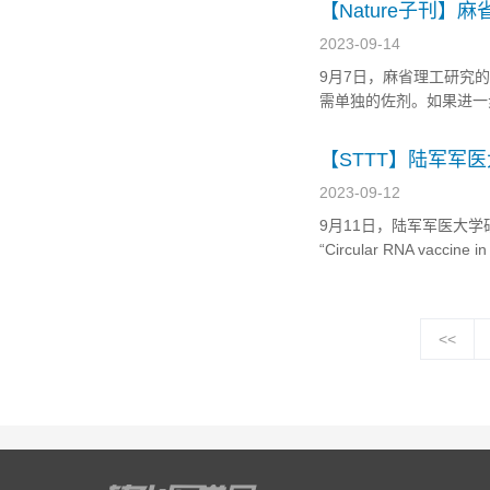
结核病肺组织的异质性和细
【Nature子刊】
2023-09-14
9月7日，麻省理工研究的
需单独的佐剂。如果进一
生更持久的免疫力。研究
苗诱导了强烈的免疫反应。该研究发
【STTT】陆军军
2023-09-12
9月11日，陆军军医大学研究人员
“Circular RNA vacc
circRNA疫苗，包括它
<<