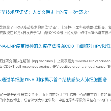
ung cancer”的研究论文，研究显示了MPLC不...
疫苗技术获诺奖：人类文明史上的又一次“盗火”
颁给了mRNA疫苗技术的两位“功臣”，卡塔林·卡里科和德鲁·维斯曼。
教授在10月4日发表于“华山感染”公众号上的文章中点评mRNA疫苗技
疫苗技术的落地，是人类文明史上的又一次“盗火”，预示可能会带来生物医
别外来病原体的核酸并诱导强烈的炎症反应，通过炎症反应消除...
NA-LNP疫苗接种的免疫疗法增强CD8+T细胞对HPV阳
团队在期刊《npj Vaccines 》上发表题为“mRNA-LNP vaccination
s CD8+T cell responses against HPV-positive oropharyngeal canc
mRNA-LNP疫苗联合免疫检查点阻断是...
通过单细胞 RNA 测序揭示首个结核感染人肺细胞图谱
 8 日发表的一篇开创性研究文章中，由上海市公共卫生临床中心的宋言峥主任和
李美仪博士，联合深圳大学医学院、中国医学科学院等单位在top期刊《Jo
IF：28.2）上公布了首份结核感染人类肺部细胞图谱。 该项名为“单细胞 RNA 