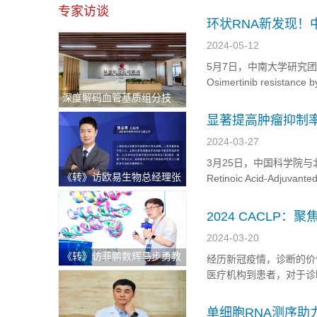
ATM pathway”的研
专家访谈
环状RNA新发现
2024-05-12
5月7日，中南大学研究团队在期刊
Osimertinib resistance 
深度解码血管基质组分技
(NSCLC)”的研究论文，
术：重塑退行性骨关节炎治
显著提高肿瘤抑制
疗新格局与医疗出海中东新
症疫苗
2024-03-27
机遇
3月25日，中国科学院与北京
《转》访欧易生物总经理张
Retinoic Acid-Adjuvant
志明：持续逆势快速增长！
Colorectal Canc
破解科研服务"不可能三
2024 CACLP
角"的硬核逻辑
2024-03-20
《转》访菲鹏数辉马步勇教
经历新冠疫情，诊断的价
授｜AI与分子模拟引领生物
医疗机构到患者，对于诊
医药创新，“构象选择机制”
（IVD）原料作为体外
开辟药物动态设计新纪元
检测准确性等，进而影响
单细胞RNA测序助