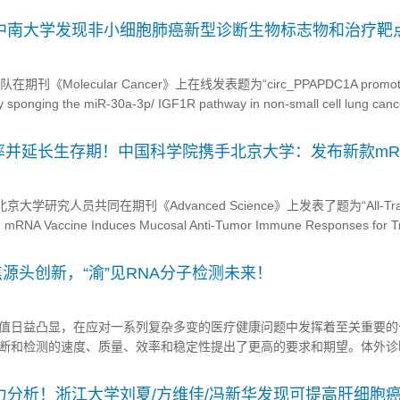
究论文。本研究重点介绍了FTO在GC发展中的作用，...
！中南大学发现非小细胞肺癌新型诊断生物标志物和治疗靶
《Molecular Cancer》上在线发表题为“circ_PPAPDC1A promot
by sponging the miR-30a-3p/ IGF1R pathway in non-small cell lung canc
研究结果表明，circRNAs的研究及其在NS...
率并延长生存期！中国科学院携手北京大学：发布新款mR
大学研究人员共同在期刊《Advanced Science》上发表了题为“All-Tra
ed mRNA Vaccine Induces Mucosal Anti-Tumor Immune Responses for T
er”的研究论文。本研究中，研究人员开发了一款新的mR...
：聚焦源头创新，“渝”见RNA分子检测未来！
值日益凸显，在应对一系列复杂多变的医疗健康问题中发挥着至关重要的
断和检测的速度、质量、效率和稳定性提出了更高的要求和期望。体外诊
诊断技术创新的源动力，其质量的优劣直接影响着检测试剂研发周期、生产
后续临床决策与诊疗，成为IVD产业链中不可忽视的关键一环。 3月17日
力分析！浙江大学刘夏/方维佳/冯新华发现可提高肝细胞