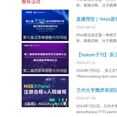
推荐活动
析、疾病诊断、分子病理
分子病理学技术之一。它
微拓扑信息结合起来，进
直播预告 | “R
2024-08-15
RNA原位杂交是一种用
第七届北京单细胞与空间组
析、疾病诊断、分子病理
学研讨会
分子病理学技术之一。它
微拓扑信息结合起来，进
【Nature子刊
治疗！
2024-07-11
第二届西部单细胞与空间组
2024年7月5日， 浙江大
学论坛
“Reformulating lipid n
团队通过消除胆固醇和磷脂
兰州大学魏虎来团队
2024-07-09
【直播】 NGS大panel注册
2024年7月2日，兰州大学
合规与入院破局
demethylase FTO partici