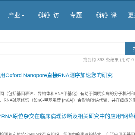
产业
《转》访
专题
《转》译
更
找到约
393
条结果 (用时
0
Oxford Nanopore直接RNA测序加速您的研究
范围（包括基因表达、异构体和RNA甲基化）有助于阐明疾病的分子机制和
RNA碱基修饰（如n6-甲基腺苷 [m6A]）会影响RNA代谢，并在癌症的
括阿尔茨海默病和亨廷顿舞蹈症）中发挥重要作用。 传统的短读长测序
读长序列，因此很难对转录本异构体进行准确组装...
“RNA原位杂交在临床病理诊断及相关研究中的应用”网络
于检测和定位特定RNA序列在组织、细胞中的表达的技术。广泛应用于基