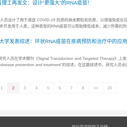
胞间串扰”的研究为结核病患者肺内细...
麻省理工再发文：设计“更强大”的RNA疫苗！
人员设计了用于递送 COVID-19 抗原的纳米颗粒和抗原，以增强免疫反
步开发用于人类，这种类型的RNA疫苗可以帮助降低成本，减少所需的
人员的测试还表明，与传统的肌肉注射疫苗接种引起的反应相比，鼻内给
表在《Nature Biomedical Engineering》上...
医大学发表综述：环状RNA疫苗在疾病预防和治疗中的应
在学术期刊《Signal Transduction and Targeted Therapy》
ine in disease prevention and treatment”的综述，在这篇综述中，研究
们的历史和优越性。研究人员还总结和讨论了目前circRNA疫苗制备的方法学.
1
2
3
4
5
6
7
8
>>
20
转化医学网旗下品牌