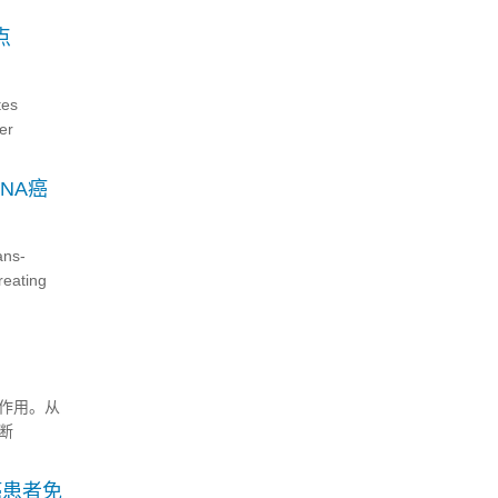
点
es
er
NA癌
ns-
reating
作用。从
断
成本以及
，罗氏诊
癌患者免