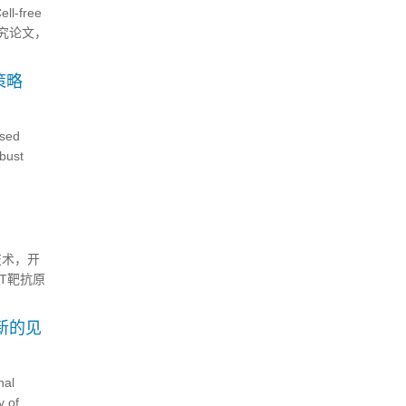
-free
d”的研究论文，
策略
sed
obust
！
台技术，开
-T靶抗原
持久性和功
新的见
al
y of