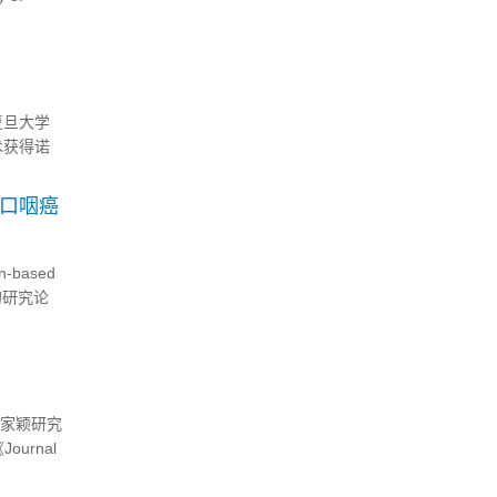
复旦大学
术获得诺
药领域的巨
性口咽癌
-based
er”的研究论
黄家颖研究
urnal
测序揭示人类