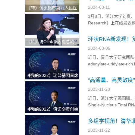
断于...
疫检查点阻断治疗
2024-03-11
《转》访无锡市第九人民医
院科教科主任赵刚
3月8日，浙江大学刘夏、方维佳、
Research》上在线发表题为“S1
resistance in advanced he
环状RNA新发现
《转》访Olink亚太副总裁
Andrea Ballagi博士：新一
2024-03-05
代蛋白组学如何加速精准医
近日，复旦大学研究团队在期刊《C
疗新进程
adenylate-uridylate-rich
研究论文，本研究将circUBE
【我的2022】瑞普基因首席
“高通量、高灵敏度
技术官王涛：发挥BT+AI双
方法
引擎特色优势，推进AI技术
2023-11-28
在精准医疗领域的临床落地
近日，浙江大学郭国骥、梁廷波
Single-Nucleus To
【我的2022】佰诺全景创始
通量、高灵敏度的方法s
人焦磊：降低使用成本和难
方法允许从临床冷冻样品中
多组学视角！清华北
度，推动全景病理技术在中
法
国的临床转化落地
2023-11-22