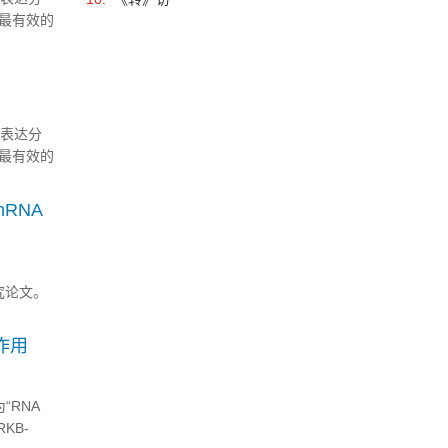
最有效的
样品的显
，其...
因表达分
最有效的
样品的显
，其...
RNA
”的研究论文。
作用
“RNA
URKB-