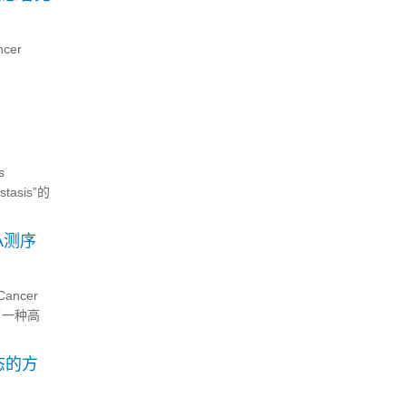
cer
s
astasis”的
A测序
ncer
发了一种高
种创新的
态的方