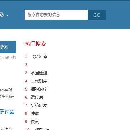
多
热门搜索
1.
《转》译
.1656
秒)
2.
3.
基因检测
4.
二代测序
5.
细胞治疗
RNA碱
发生和进
6.
遗传病
技术通常
7.
新药研发
研讨会
8.
肿瘤
9.
快讯
因表达分
10.
《转》访