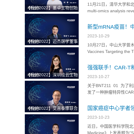
11月21日，清华大学和北京大
【我的2022】墨卓生物创始
multi-omics analysis re
人兼COO刘寒：日日精进，
研究人员揭示了结直肠癌
久久为功，把一个好的单细
新型mRNA疫苗！
胞中国解决方案带给客户
2023-10-29
【我的2022】迈杰医学董事
10月27日，中山大学曾木圣
长兼首席执行官张亚飞：数
Vaccines Targeting the T-
智化赋能商业模式转型，为
Anti-Tumor Immunity
客户提供更优质的伴随诊断
强强联手！CAR-
整体解决方案
【我的2022】深圳绘云生物
2023-10-27
总经理林景超：专注慢病早
关于BNT211 01 为了
筛类临床质谱检测产品，从
发了一种肿瘤特异性CAR-
临床痛点出发，为临床医学
的CAR-T CELL AMP
检验解决更多难题
能。B...
国家癌症中心学者
【我的2022】艾吉泰康联合
解
创始人屈武斌：对技术精雕
2023-10-23
细琢，以客户应用场景为核
近日，中国医学科学院北京协和
心，用特色服务提供基因捕
Medicine》上发表题为“Single-