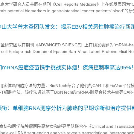
学研究人员共同在期刊《Cell Reports Medicine》上在线发表题为“Cell
veals potential biomarkers in gastrointestinal cancer patients’ bloo
和胃腺癌的细胞外核酸景观，使用了包括血浆基...
中山大学曾木圣团队发文：揭示EBV相关恶性肿瘤治疗新
研究团队在期刊《ADVANCED SCIENCE》上在线发表题为“mRNA-ba
cell Epitope-rich Domain of Epstein Barr Virus Latent Proteins Elicit R
 in Mice”的研究论文，研究结...
T和mRNA癌症疫苗携手挑战实体瘤！疾病控制率高达95%
利用实体癌细胞疗法的力量，BioNTech结合了他们的CAR-T和FixVac平
T细胞疗法，该疗法通过基于BioNTech的mRNA-脂复合技术并编码CAR
LIZING RNA VACCINE（CARVac）增强。mRNA疫苗旨在提高CAR-T的
领衔：单细胞RNA测序分析为肺癌的早期诊断和治疗提供
医学院肿瘤医院高树庚和赵亮团队联合在《Clinical and Translation
cell RNA sequencing analysis reveals transcriptional heterogeneit