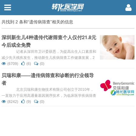
共找到 2 条和“遗传病筛查”相关的信息
深圳新生儿4种遗传代谢筛查个人仅付21.8元
今后或全免费
记者从深圳市卫计委获悉，为提高出生人口素质和
减少先天残疾发生，推动新生儿疾病筛查工作健康发展，2
月18日起深圳市财政将对新生儿遗传代谢病筛查费用进行补
(6709)
(6)
(0)
助。补助之前，新生儿监护人个人需负担109元/例，补助以
贝瑞和康——遗传病筛查和诊断的行业领导
后，新生儿监护人个人只需负担20%，即21.8元/例。
者
据介绍，目前深圳开展的代谢性疾病筛查病种包括先天性甲
状腺功能...
北京贝瑞和康生物技术有限公司创立于2010年，
一直致力于应用高通量基因测序技术，为临床医学疾病筛查
和诊断提供“无创式”整体解决方案。贝瑞和康独具特色的贝
(8242)
(9)
(0)
比安、科诺安、科孕安、无创微缺失/微重复在内的技术，覆
盖基因检测遗传疾病筛查与诊断领域。 北京贝瑞和康生
物技术有限公司成立于2010年5月，是致力于应用高通量基
因测序技术，...