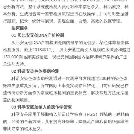
息分析方法。整个系统使检测人员可对样本信息录入、样品质控、样
本分析、生成报告等一整套检测流程进行在线操作，并同时对数据进
行跟踪、记录、统计与展现。实现全面、自动、高效的数据管理。
临床服务
01 贝比安无创DNA产前检测
贝比安无创DNA产前检测是国内最早的无创胎儿染色体非整倍体
检测服务。截止2013年12月，贝比安通过两次大规模临床试验和超过
150,000例临床实践验证，现已受到国际国内临床和研究学界的广泛
关注与支持。
02 科诺安染色体疾病检测
科诺安染色体疾病检测通过一次测序可发现超过300种的染色体
微缺失微重复疾病，并在国际上率先实现临床转化。目前科诺安已在
遗传病诊断方面作为常规临床检测的重要补充，解决常规方法无法覆
盖的检测项目。
03 科孕安胚胎植入前遗传学筛查
科孕安是应用于胚胎植入前遗传学筛查（PGS）领域的一种精确
的、经济的全新方法，具有提高妊娠率，降低流产率和多胎妊娠率等
非比寻常的临床意义。