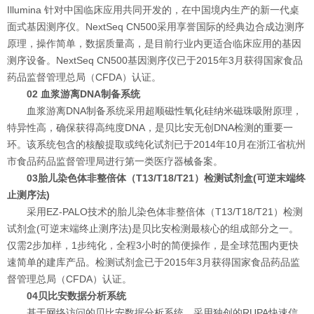
Illumina 针对中国临床应用共同开发的，在中国境内生产的新一代桌
面式基因测序仪。NextSeq CN500采用享誉国际的经典边合成边测序
原理，操作简单，数据质量高，是目前行业内更适合临床应用的基因
测序设备。NextSeq CN500基因测序仪已于2015年3月获得国家食品
药品监督管理总局（CFDA）认证。
02 血浆游离DNA制备系统
血浆游离DNA制备系统采用超顺磁性氧化硅纳米磁珠吸附原理，
特异性高，确保获得高纯度DNA，是贝比安无创DNA检测的重要一
环。该系统包含的核酸提取或纯化试剂已于2014年10月在浙江省杭州
市食品药品监督管理局进行第一类医疗器械备案。
03胎儿染色体非整倍体（T13/T18/T21）检测试剂盒(可逆末端终
止测序法)
采用EZ-PALO技术的胎儿染色体非整倍体（T13/T18/T21）检测
试剂盒(可逆末端终止测序法)是贝比安检测最核心的组成部分之一。
仅需2步加样，1步纯化，全程3小时的简便操作，是全球范围内更快
速简单的建库产品。检测试剂盒已于2015年3月获得国家食品药品监
督管理总局（CFDA）认证。
04贝比安数据分析系统
基于网络访问的贝比安数据分析系统，采用独创的RUPA快速信