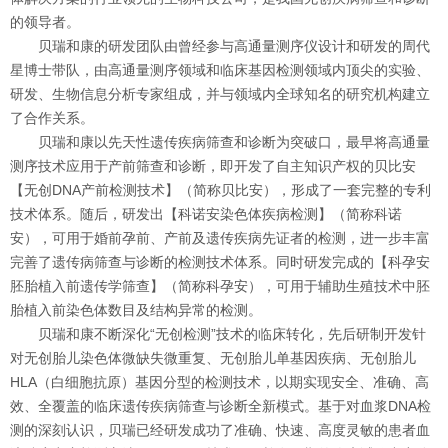
的领导者。
贝瑞和康的研发团队由曾经参与高通量测序仪设计和研发的周代
星博士带队，由高通量测序领域和临床基因检测领域内顶尖的实验、
研发、生物信息分析专家组成，并与领域内全球知名的研究机构建立
了合作关系。
贝瑞和康以先天性遗传疾病筛查和诊断为突破口，最早将高通量
测序技术应用于产前筛查和诊断，即开发了自主知识产权的贝比安
【无创DNA产前检测技术】（简称贝比安），形成了一套完整的专利
技术体系。随后，研发出【科诺安染色体疾病检测】（简称科诺
安），可用于婚前孕前、产前及遗传疾病先证者的检测，进一步丰富
完善了遗传病筛查与诊断的检测技术体系。同时研发完成的【科孕安
胚胎植入前遗传学筛查】（简称科孕安），可用于辅助生殖技术中胚
胎植入前染色体数目及结构异常的检测。
贝瑞和康不断深化“无创检测”技术的临床转化，先后研制开发针
对无创胎儿染色体微缺失微重复、无创胎儿单基因疾病、无创胎儿
HLA（白细胞抗原）基因分型的检测技术，以期实现安全、准确、高
效、全覆盖的临床遗传疾病筛查与诊断全新模式。基于对血浆DNA检
测的深刻认识，贝瑞已经研发成功了准确、快速、高度灵敏的患者血