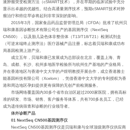
液肿瘤突变检测方法（cSMART技术），并在早期的临床试验中充分
显示出卓越的优越性。结合高通量测序技术，预期cSMART技术对肿
瘤治疗和癌症早诊将起到非常深刻的影响。
2015年3月，国家食品药品监督管理总局（CFDA）批准了杭州贝
瑞和康基因诊断技术有限公司生产的基因测序仪（NextSeq
CN500），以及胎儿染色体非整倍体（T13/T18/T21）检测试剂盒
（可逆末端终止测序法）医疗器械产品注册，标志着贝瑞和康成功布
局基因检测上游产业。
成立五年，贝瑞和康已发展成为总部设在北京，覆盖上海、青
岛、成都、长沙、杭州多地医学检验所与杭州生产基地的产业格局，
并在香港地区与香港中文大学的卢煜明教授开展合作，成立香港雅士
能基因科技有限公司（Xcelom），凭借香港中文大学的专利授权为香
港和周边地区孕妇提供更有保障的无创产前检测服务。
市场网络覆盖国内30多个省市自治区超过2000家医院，拥有高标
准的研发、市场、销售、客户服务等体系，共有700多名员工，已经
成为遗传病筛查和诊断的行业领导者。
体外诊断产品
01 NextSeq CN500基因测序仪
NextSeq CN500基因测序仪是贝瑞和康与全球顶级测序仪供应商