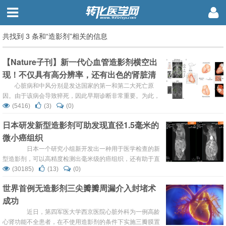
共找到 3 条和“造影剂”相关的信息
【Nature子刊】新一代心血管造影剂横空出
现！不仅具有高分辨率，还有出色的肾脏清
除率
心脏病和中风分别是发达国家的第一和第二大死亡原
因。由于该病会导致猝死，因此早期诊断非常重要。为此，
磁共振成像（MRI）技术被广泛运用于识别血管的狭窄或阻
(5416)
(3)
(0)
塞。 近日，科学家发现了一种的更安全的MRI造影剂，可显
日本研发新型造影剂可助发现直径1.5毫米的
示高分辨率3D微血管成像。 该研究表在《Nature
微小癌组织
Biomedical Engineering》期刊上，题为...
日本一个研究小组新开发出一种用于医学检查的新
型造影剂，可以高精度检测出毫米级的癌组织，还有助于直
观判断癌症的恶性程度。 造影剂是介入放射治疗中最常
(30185)
(13)
(0)
用的化学制品之一，主要用于显示血管、体腔等。据日本媒
世界首例无造影剂三尖瓣瓣周漏介入封堵术
体报道，日本国立放射线医学综合研究所等机构研究人员开
成功
发出一种新型造影剂，其中粒子的直径只有60纳米，在正常
组织中这种造影剂粒子不...
近日，第四军医大学西京医院心脏外科为一例高龄
心肾功能不全患者，在不使用造影剂的条件下实施三瓣膜置