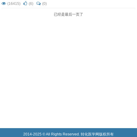
换术后三尖瓣瓣周漏介入封堵术。患者术后恢复良好，术后
(16415)
(6)
(0)
5天顺利出院。 患者李伟（化名）今年76岁，主动脉
已经是最后一页了
瓣、二尖瓣、三尖瓣生物瓣置换术后12年出现三尖瓣瓣周
漏，导致心衰症状明显，出现胸闷、气短、双下肢水肿，极
度消瘦等病症，体重仅35公...
2014-2025 © All Rights Reserved. 转化医学网版权所有