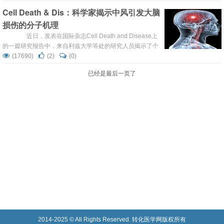
脑卒中的发生风险。 北京时间16日凌晨，中华医学会
Cell Death & Dis：科学家揭示中风引发大脑
心血管病学分会主任委员、北京大学第一医院教授霍勇在美
损伤的分子机理
国举行的2015年美国心脏病学学会上发布了上述研究成
果。他是这一...
近日，发表在国际杂志Cell Death and Disease上
的一篇研究报告中，来自利兹大学等处的研究人员揭示了个
体大脑中风损伤的分子机制，该研究或为帮助寻找新型药物
(17690)
(2)
(0)
治疗中风症提供一定的思路和希望。 当机体大脑的部分
已经是最后一页了
结构的血液供给被切断后就会引发中风的发作，中风往往会
影响患者的记忆力，而在血液供应恢复的数小时和数...
2014-2025 © All Rights Reserved. 转化医学网版权所有