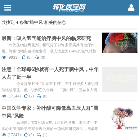
共找到 4 条和“脑中风”相关的信息
最新：吸入氢气能治疗脑中风的临床研究
作为生物抗氧化剂，氢气分子对许多疾病具有治疗作
用。许多动物实验研究发现，吸入浓度为1-4%的氢气对脑
缺血。但是氢气临床应用需要有对患者的随机对照试验，
(9833)
(6)
(0)
2017年7月来自顺天堂大学藤小野Hirohisa Ono 教授在开放
注意！全球每6秒就有一人死于脑中风，中年
杂志The Journal of Stroke & Cerebrovascular Diseases上
人占了近一半
发表最新临床研究结果，首次证明人类脑缺血患者吸入氢气
是安全的，多...
今天是第10个 “世界卒中日”。卒中对很多人来说可
能比较陌生，但一说到它的俗称——“脑中风”，便会令人闻
之色变。卒中包括出血性中风(脑溢血)和缺血性中风(脑梗
(17144)
(2)
(0)
死)，具有高发病率、高致残率、高死亡率、高复发率和高
中国医学专家：补叶酸可降低高血压人群"脑
经济负担“五高”特点。全球每6秒就有一人因脑卒中夺去生
中风"风险
命，每年600万人死于脑卒中，3000万人因脑卒中而残疾。
脑卒中...
新华网北京3月16日电（记者任卫东、李亚红）中
国心血管病医学专家最近公布的一项临床研究表明，与单用
降压药依那普利相比，联合服用依那普利和叶酸能显著降低
(17247)
(3)
(1)