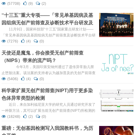
展的重要力量，《转》访致力于打造转化医学领域最知名的
(57708)
(9)
(2)
专家访谈栏目。 复旦大学附属妇产科医院始建于1884年，
“十三五”重大专项——「常见单基因病及基
是一所集医疗、教学、科研于一体的三级妇产医院，因创建
因组病无创产前筛查及诊断技术平台研发及
时英文名称为 Margaret Williamson Red House Hospit...
规范化应用体系建立」项目正式启动
11月9日，国家科技部“十三五”国家重点研发计划——
「常见单基因病及基因组病无创产前筛查及诊断技术平台研
发及规范化应用体系建立」项目启动会在中国人民解放军总
(7276)
(4)
(0)
医院召开。卫计委科技发展中心有关领导、解放军总医院领
天使还是魔鬼，你会接受无创产前筛查
导出席会议并讲话。项目负责人以及参与单位在会上对项目
（NIPS）带来的流产吗？
目标及实施方案进行了汇报，并接受了专家组的评议指导。
「常见单基因病及基因组病无创产前筛查及诊断技术平台...
今年3月，美国印第安纳州通过了遗传异常胎儿禁
止堕胎法案。该法案的支持者认为越加普及的无创产前筛查
（NIPS）会使大量家庭放弃那些遗传异常并不足以致命的
(5406)
(4)
(0)
孩子，虽然该法案最终被美国高院驳回，但关于无创产前诊
科学家扩展无创产前筛查(NIPT)用于更多染
断与终止妊娠的社会讨论却愈发激烈。 目前，无创产前
色体异常类型的检测
筛查已经成为了发展最为迅速的临床测试，包括NIPS在内
的全球产前诊断市...
近日，来自加利福尼亚大学的研究人员通过研究开发了
一种新方法，其可以扩展当前无创产前筛查(NIPT)所检测的
染色体异常类型的种类，相关研究刊登于国际杂志PNAS
(18248)
(2)
(0)
上，文章中科学家们利用半导体测序平台鉴别出了微小的染
重磅：无创基因检测写入我国教科书，为历
色体剔除或复制现象，比如在猫叫综合征迪乔治综合征中发
生的染色体异常情况。 利用常规技术检测这些类型的染