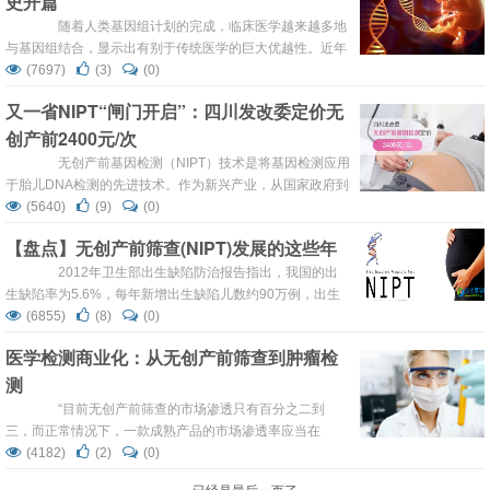
史开篇
色体微小异常通常需要侵入性的过程...
随着人类基因组计划的完成，临床医学越来越多地
与基因组结合，显示出有别于传统医学的巨大优越性。近年
来，随着基因测序技术的快速发展，成本不断降低，让这种
(7697)
(3)
(0)
优越性得以大规模地应用到临床上。 无创基因检测被写
又一省NIPT“闸门开启”：四川发改委定价无
入我国教科书 美国总统奥巴马提出精准医疗概念计划，
创产前2400元/次
标示着个性化治疗方案将通过基因组学技...
无创产前基因检测（NIPT）技术是将基因检测应用
于胎儿DNA检测的先进技术。作为新兴产业，从国家政府到
临床应用医院，对NIPT检测的资质、质量标准、收费标准等
(5640)
(9)
(0)
都十分谨慎。从今年年初国家卫计委对108家医疗机构开展
【盘点】无创产前筛查(NIPT)发展的这些年
高通量基因测序产前筛查与诊断（NIPT）临床试点的审批到
今年7月份卫计委简政放权让108家试点单位失去试点地
2012年卫生部出生缺陷防治报告指出，我国的出
位，说明包括无创产前基因检测在内的基因测序...
生缺陷率为5.6%，每年新增出生缺陷儿数约90万例，出生
缺陷不仅严重影响儿童的生命健康与生活质量，而且影响着
(6855)
(8)
(0)
整个国家的人口素质，增加家庭及社会经济负担，出生缺陷
医学检测商业化：从无创产前筛查到肿瘤检
日益成为突出的公共卫生问题和社会问题。其中以21号染色
测
体三体综合征（唐氏综合征、T21）、18号染色体三体综合
征（T18）、13号染色体三体综合征（...
“目前无创产前筛查的市场渗透只有百分之二到
三，而正常情况下，一款成熟产品的市场渗透率应当在
20%~30%，这也就是说，它还有十倍的市场空间，从这个
(4182)
(2)
(0)
角度看，无创检测才刚刚起步。”专注于医疗健康产业投资