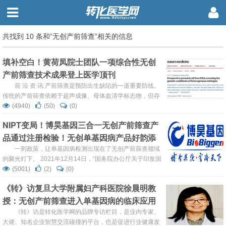
共找到 10 条和“无创产前筛查”相关的信息
填补空白！黄荷凤院士团队一项综合性无创
产前筛查技术成果登上医学顶刊
前 沿 资 讯 产前筛查是预防出生缺陷的一道重要防线。
传统的产前筛查依赖于超声成像、母体血清学标志物，但存
在检出率低，假阳性高等局限性。开展于2012年的无创产
(4940)
(50)
(0)
前检测（NIPT）目前已成为一线产前筛查技术，却同样存在
NIPT变局！博昊基因三合一无创产前筛查产
壁垒：现有技术主要筛查染色体异常，但对单基因病却束手
品通过注册检验！无创单基因病产品好韵添
无策，而在所有出生缺陷中，由单基因病引起的占比为
7.5%~12%，把单基因病纳入无创产前筛查的范围是NIPT的
®面向全国招商
一则政策，让单基因病检测出现在了无创产前筛查领域
技术...
的聚光灯下。 2021年12月14日，“国务院办公厅关于印发国
家残疾预防行动计划（2021-2025年）的通知”中明确指
(5001)
(2)
(0)
出，广泛开展产前筛查，加强对常见胎儿染色体病、严重胎
《转》访复旦大学附属妇产科医院徐晨明教
儿结构畸形、单基因遗传病等重大出生缺陷的产前筛查和诊
授：无创产前筛查进入单基因病的临床应用
断。肯定了单基因病检测在无创产前筛查市场中的重要性和
迫切性。 ...
时代
《转》访是转化医学网的品牌专访栏目，是业内专家、
大佬、知名企业智慧交流碰撞的平台，也是促进行业健康发