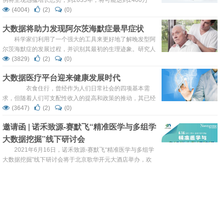
例将呈现迅猛增长态势，到2035年，将可能达到2400万
人，20年时间将增加近五成。我国癌症发病率接近世界水
(4004)
(2)
(0)
平，癌症形势如此严峻，国内外有无最新的治疗进展?记者
大数据将助力发现阿尔茨海默症最早症状
日前(12日)天津医科大学肿瘤医院召开的第二届肿瘤转化医
学国际研讨会新闻见面会上获悉，8月19日，由天津医科大
科学家们利用了一个强大的工具来更好地了解晚发型阿
学肿瘤医院主办的第二届肿瘤转化医学国际研讨会将在津召
尔茨海默症的发展过程，并识别其最初的生理迹象。研究人
开，来自美...
员使用包括磁共振成像（MRI）和正电子发射断层扫描
(3829)
(2)
(0)
（PET）在内的多种技术，对处于阿尔茨海默症不同阶段的
大数据医疗平台迎来健康发展时代
1171名病人的7700多张脑成像进行了分析。 该研究使用
多种成像技术在脑部包括所有灰质在内的78个区域上测量淀
衣食住行，曾经作为人们日常社会的四项基本需
粉样蛋白的浓度、葡萄糖代谢、脑血流量、功能活性...
求，但随着人们可支配性收入的提高和政策的推动，其已经
慢慢被“医食住行”所取代。 人们对医疗的需求，其实就
(3647)
(2)
(0)
是对健康的需求。6月24日，国务院办公厅印发《关于促进
邀请函 | 诺禾致源-赛默飞“精准医学与多组学
和规范健康医疗大数据应用发展的指导意见》,以此规范和推
大数据挖掘”线下研讨会
动健康医疗大数据融合共享、开放应用，意在促进医疗、医
保、医药数据联动，完善疾...
2021年6月16日，诺禾致源-赛默飞“精准医学与多组学
大数据挖掘”线下研讨会将于北京歌华开元大酒店举办，欢
迎参加
(5973)
(25)
(0)
【日程公布】2021大数据助力精准医疗产业
沙龙（北京站）
时间：2021年5月20日 地点：北京西郊宾馆