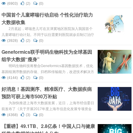
城Thomas Jefferson大学Sidney Kimmel癌症中心医学肿瘤
(6903)
(2)
(0)
学系副教授，循环肿瘤细胞中心实验室主任。 癌症遗传学，
中国首个儿童哮喘行动启动 个性化治疗助力
分子流行病学，以及肿瘤标志物研究领域的专家。作为
大数据收集
Principal Investigat...
2月底起，哮喘患儿可在京津冀地区医院加入我国首个
儿童哮喘行动计划。不同于以往需要到医院就诊后制订治疗
方案，家长可通过手机实时记录患儿信息，系统会自动匹配
(3928)
(2)
(0)
出相应的病情，并提示用药信息，减少患儿发作频率和急
Geneformics联手明码生物科技为全球基因
诊、住院次数。该计划首批试点在京津冀地区医院展开。 根
组学大数据“瘦身”
据国家呼吸系统疾病临床医学研究中心提供的数据，我国目
前约有哮喘患儿600多万，然而接近30%的儿童哮喘没有得
明码生物科技将整合Geneformics基因数据技术，优化
到及时诊断，近半数...
基因组测序数据的存储、归档和传输能力，改进技术解决方
案，惠及全球合作伙伴 美国加州森尼韦尔市，2017年2月
(4144)
(2)
(0)
14日——Geneformics数据系统有限公司（以下简
好消息！基因测序、精准医疗、大数据疾病
称“Geneformics”）宣布携手药明康德集团企业明码（上
预防可获上海市500万补贴
海）生物科技有限公司（以下简称“明码生物科技”），正式
将Geneformics世界...
为加快推进上海市大数据发展，近日，上海市经信委日
前发布了《关于开展2017年度上海市信息化发展专项资金
（大数据发展）项目申报工作的通知》。 政策优惠 项目支
(4368)
(3)
(0)
持额度一般不超过项目总投资的20%，最高不超过500万
【重磅】49.1TB、2.8亿条！中国人口与健康
元。 推动信息化惠及民生以及信息化创新试点和示范应用项
目支持额度可以不超过项目总投资的50%，最高不超过500