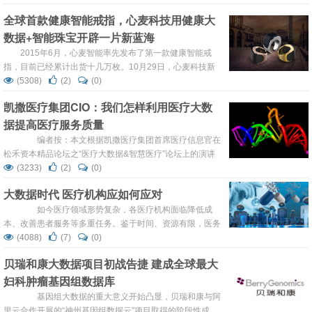
因等年轻人衷爱的角度，方便用户从更多元的角度关注癌症
全球首款健康智能戒指，心麦科技用健康大
人群。 以星座为例，报告显示十二星座焦虑榜前四名中土火
数据+智能珠宝开辟一片新蓝海
风水四象兼备，其中，最焦虑罹患癌症的星座是处女座，虽
然外表高贵冷艳，内心深处却深藏着对疾病的焦虑。排在第
2015年6月，心麦智能率先发布了第一款健康智能戒
二位的是天蝎座，这可能与他们...
指，目前已经累计出货十几万枚。10月29日，心麦科技新
产品，“开心手环”登录淘宝众筹，上线3天，众筹金额突破了
(5308)
(2)
(0)
30万，超300%完成众筹目标。 自从苹果发布了Apple
凯撒医疗集团CIO：我们怎样利用医疗大数
Watch，可穿戴设备的市场竞争非常激烈。在京东搜索智能
据提高医疗服务质量
手环，显示有6000多个商品，在竞争如此激烈的市场上，
心麦智能是如何为何受到欢迎？对此，动脉网（微信号：
编者按：本文根据凯撒医疗集团首席医疗信息官在
vcbeat）...
松禾资本精品论坛之“医疗大数据&智慧医疗”论坛上的演讲
整理。略有删减。 首先我很荣幸能今天来到这里跟大家
(3233)
(2)
(0)
交流，我也对刚才场内的互动问答非常感兴趣。原因是我们
大数据时代 医疗机构应如何应对
曾经有完全一样的争论，而且这个争论现在也在世界各个国
家发生。 今天我想提到我们对这些问题的一些理解以及
如今医疗领域形势复杂，各医疗机构面临降低成
解决方案，这些...
本、改善患者服务等多重任务。鉴于时间、资源有限，医务
工作人员要有能力迅速定位高危患者并优先为其提供治疗，
(4088)
(7)
(0)
而大数据能助其完成这一点。 预计至2021年，全球大
贝瑞和康大数据项目初战告捷 建成全球最大
数据市场价值将达350亿美元。浩如烟海的数据也许会让医
妇科肿瘤基因组数据库
疗机构望而生畏，但它们对改善患者医疗服务、降低医疗机
构成本确有奇效。因而医疗服务提供商及其合作伙伴必须直
基因组大数据的重大意义开始凸显，贝瑞和康与阿
面复杂大数据的挑战...
里云合作开展的“神州基因组数据云”项目取得的阶段性成