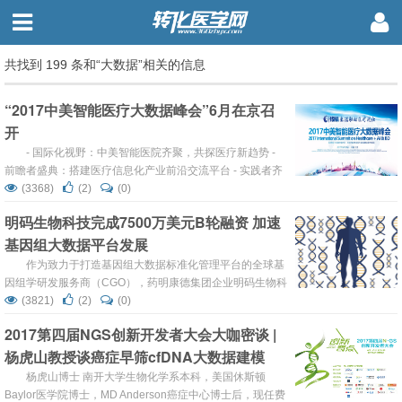
共找到 199 条和“大数据”相关的信息
“2017中美智能医疗大数据峰会”6月在京召
开
- 国际化视野：中美智能医院齐聚，共探医疗新趋势 -
前瞻者盛典：搭建医疗信息化产业前沿交流平台 - 实践者齐
聚：重新审视新时期医院CIO角色定位 激变中的医疗行业蕴
(3368)
(2)
(0)
含无限机遇，从互联网医疗、可穿戴健康管理，到基因测
明码生物科技完成7500万美元B轮融资 加速
序、智能医疗......这些曾经“不落地”的概念正在以各种各样的
基因组大数据平台发展
方式尝试在医疗行业生根发芽，在表面平静的医疗圈溅起层
层涟漪，招来...
作为致力于打造基因组大数据标准化管理平台的全球基
因组学研发服务商（CGO），药明康德集团企业明码生物科
技（WuXi NextCODE）今天宣布，公司已经从现有的投资
(3821)
(2)
(0)
者及合作伙伴等机构获得了7500万美元的B轮融资。 本次融
2017第四届NGS创新开发者大会大咖密谈 |
资由淡马锡和云锋基金共同领投，其他投资者包括安进公司
杨虎山教授谈癌症早筛cfDNA大数据建模
（Amgen）的风险投资基金Amgen Ventures，以及聚焦大
中国区跨境投资的私募股权公...
杨虎山博士 南开大学生物化学系本科，美国休斯顿
Baylor医学院博士，MD Anderson癌症中心博士后，现任费