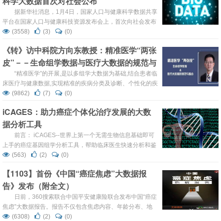
科学大数据首次对社会公布
万元。 国家有关部门在本市合作开展的信息化试点、试验或
据新华社消息，1月4日，国家人口与健康科学数据共享
示...
平台在国家人口与健康科技资源发布会上，首次向社会发布
我国人口与健康领域的大数据资源。本次发布的大数据数据
(3558)
(3)
(0)
量高达49.1TB、2.8亿条，包括生物医学、基础医学、临
《转》访中科院方向东教授：精准医学“两张
床、公共卫生、中医药学、药学、人口与生殖健康七大类。
皮”－－生命组学数据与医疗大数据的规范与
数据共享平台承担了健康数据建设重任 本次数据发布会有
40余名院士、权威专家以及国家科技部和卫生计生委...
整合
“精准医学”的开展,是以多组学大数据为基础,结合患者临
床医疗与健康数据,实现精准的疾病分类及诊断、个性化的疾
病预防和治疗。如何有效集成、整合、分析不同来源、不同
(9862)
(7)
(0)
层次的多组学大数据，如何规范和标准化医疗大数据，使两
iCAGES：助力癌症个体化治疗发展的大数
部分数据能有机融合，是急需解决的科学问题。近期，我们
据分析工具
有幸采访到中科院北京基因组研究所“百人计划”研究员，方
向东教授。 目前方教授主持负责的课题：精准医学大数据处
前言： iCAGES--世界上第一个无需生物信息基础即可
理和利用的...
上手的癌症基因组学分析工具，帮助临床医生快速分析和鉴
定癌症患者所携带的驱动基因变异，并选择针对性治疗方
(563)
(2)
(0)
案。 来自哥伦比亚大学医学研究中心（Columbia
【1103】首份《中国“癌症焦虑”大数据报
University Medical Center, CUMC）的王凯教授及其团队发
告》发布（附全文）
布了一个旨在帮助癌症个体化治疗的大数据分析工具，通过
鉴定患者的驱动基因变异和快速寻找相...
日前，360搜索联合中国平安健康险联合发布中国“癌症
焦虑”大数据报告。报告不仅包含焦虑内容、年龄分布、地
域分布等常规内容，还加入了星座分布、学历分布、致癌原
(6308)
(2)
(0)