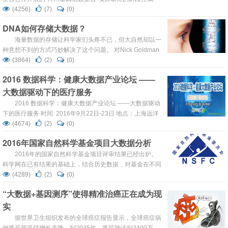
果，便已经收效显著。 9月23日，在第十九届全国临床
(4256)
(7)
(0)
肿瘤学大会暨CSCO学术年会上，北京贝瑞和康生物技术股
DNA如何存储大数据？
份有限公司（以下简称“贝瑞和康”）公布了在生物信息分析
领域和大数据建设方面做出的重要成果。 贝瑞...
海量数据的存储让科学家们头疼不已，但大自然却以一
种意想不到的方式巧妙解决了这个问题。 对Nick Goldman
来说，用DNA编码数据的想法一开始只是个玩笑。 2011年
(3864)
(2)
(0)
2月16日，星期三，Goldman在德国的一家酒店与一些生物
2016 数据科学：健康大数据产业论坛 ——
信息学家讨论海量的基因组以及其它数据的存储问题。当
大数据驱动下的医疗服务
时，科学家们对传统计算技术的成本和局限性感到沮丧，他
们开玩笑地提起了一些科幻...
2016 数据科学：健康大数据产业论坛 ——大数据驱动
下的医疗服务 时间: 2016年9月22日-23日 地点：上海远洋
宾馆（上海市虹口区东大名路1171号） 大会官网：
(4674)
(2)
(0)
http://www.bioon.com/z/2016big-data/Index.shtml 本次会
2016年国家自然科学基金项目大数据分析
议以大数据驱动的医疗服务为着重点，以组学大数据和数据
的分析、管理及应用为重点，讨论...
2016年的国家自然科学基金项目评审结果已经出炉。
科学网在已有结果的基础上，结合历史数据，对基金在不同
空间尺度的分布情况进行全面考察，多角度探索科学基金分
(4289)
(2)
(0)
布特征。 （一）按项目类别统计2015-2016年项目数量变化
“大数据+基因测序”使得精准治癌正在成为现
趋势 根据国家自然科学基金委8月17日通告显示，共接收项
实
目申请172843项，经初步审查受理169832项，决定资助其
中的37409项，约占总数的22...
据世界卫生组织发布的全球癌症报告显示，全球癌症病