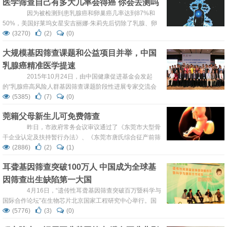
医学筛查自己有多大几率会得癌 你会去测吗
领域来说是非常有用的，但同时该技术也可以检测到目标物
质的极低浓度，从而使临床医生在极早期阶段就能检测到疾
因为被检测到患乳腺癌和卵巢癌几率达到87%和
病。 产生的结果是，越来越多的公司致力于为特异性基
50%，美国好莱坞女星安吉丽娜·朱莉先后切除了乳腺、卵
因序列开发分子检...
巢和输卵管。只有39岁，为了防癌，朱莉两年内切掉了三个
(3270)
(2)
(0)
器官，也引起了人们对癌症风险评估的关注。 昨天，复
大规模基因筛查课题和公益项目并举，中国
旦大学公共卫生学院遗传转化和健康干预中心主任徐剑锋透
乳腺癌精准医学提速
露，一个人一生中有40%的可能性会得癌症。上海专家们已
经破译了专门针对中国人的20...
2015年10月24日，由中国健康促进基金会发起
的“乳腺癌高风险人群基因筛查课题阶段性进展专家交流会
暨‘让健康远离乳癌’公益项目启动仪式”在上海成功举行。中
(5385)
(7)
(0)
国健康促进基金会副理事长兼秘书长、解放军二炮卫生部原
莞籍父母新生儿可免费筛查
部长常映明教授、中国健康促进基金会健康管理研究所副所
长李景波教授、中国健康促进基金会健康管理部马金祥主
昨日，市政府常务会议审议通过了《东莞市大型骨
任、中华医学会肿瘤学分会乳腺癌学组组长、第三军医大学
干企业认定及扶持暂行办法》、《东莞市唐氏综合征产前筛
西南医院乳腺疾...
查和新生儿耳聋基因筛查项目实施方案(2015-2017年)》等
(2886)
(2)
(1)
事项。根据要求，从今年起在东莞开展为期3年的唐氏综合
耳聋基因筛查突破100万人 中国成为全球基
征产前筛查和新生儿耳聋基因筛查项目，东莞市户籍或配偶
因筛查出生缺陷第一大国
为东莞市户籍的孕妇及其所生新生儿，可以获得免费唐氏综
合征产前筛查和新生儿耳聋基因筛查服务。 ...
4月16日，“遗传性耳聋基因筛查突破百万暨科学与
国际合作论坛”在生物芯片北京国家工程研究中心举行。国
家卫计委妇幼健康服务司秦耕司长、北京市政府原副秘书长
(5776)
(3)
(0)
戴卫、 中国出生缺陷干预救助基金会翟立功秘书长、北京市