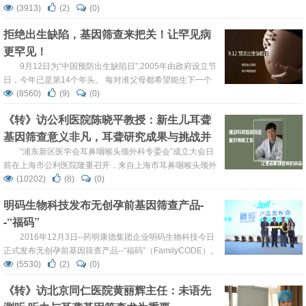
样。肝细胞癌（HCC）的情况也是如此，研究发现HCC患
(3913)
(2)
(0)
者的癌症基因组中有超过10000个突变，因此开发有针对性
拒绝出生缺陷，基因筛查来把关！让罕见病
的治疗方法极其困难。日前，由大阪大学的Tetsuo
更罕见！
Takehara教授领导的研究小组利用一种新技术，可以找到与
肝癌发展相关的基因和传导途径...
9月12日为“中国预防出生缺陷日”,2005年由政府设立节
日，今年已是第14个年头。 每对准父母都希望能生下一个
健康聪慧的孩子，但是由于遗传、环境、生物、化学等各种
(8560)
(9)
(0)
因素的影响，有一部分新生儿不幸带有先天缺陷，而每生一
《转》访公利医院陈晓平教授：新生儿耳聋
个有缺陷的孩子，毁掉的则是一个家庭甚至是几个家庭。 根
基因筛查意义非凡，耳聋研究成果与挑战并
据数据显示，我国是出生缺陷高发国家，出生缺陷总发生率
为5....
存！
“浦东新区医学会耳鼻咽喉头颈外科专委会”成立大会日
前在上海市公利医院隆重召开，来自上海市耳鼻咽喉头颈外
科相关领域领导、专家学者、大腕们聚集一堂，共同见证这
(10202)
(8)
(0)
一重要时刻。转化医学网有幸到专委会主任委员陈晓平教授
明码生物科技发布无创孕前基因筛查产品-
所在公利医院对其进行访谈，以下是访谈具体内容： 我国耳
-“福码”
聋的发病情况及发病原因 耳聋是一种我们常见的残疾，由于
这种疾病直接影响到人日...
2016年12月3日--药明康德集团企业明码生物科技今日
正式发布无创孕前基因筛查产品--“福码”（FamilyCODE）。
“福码”旨在全面、快速、准确地帮助育龄人群了解自身是否
(5530)
(2)
(0)
是隐性遗传病致病基因的携带者。借助医学方法，结合遗传
《转》访北京同仁医院黄丽辉主任：未语先
咨询，让所有夫妇拥有健康的宝宝和幸福的家庭。 中国是人
口大国，出生缺陷发生率约5.6%，每年新增出生缺陷人数