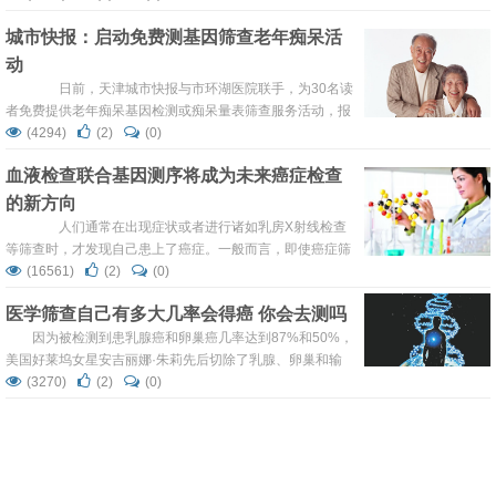
DNA，从而进行胎儿的基因组测序。这项研究提示，妊娠早
城市快报：启动免费测基因筛查老年痴呆活
期即可对胎儿进行全基因组测序，这一技术使得产前检查又
动
提高到新的水平。 有了上述新方法之后，准父母可以获
得孩子的基因信息，不仅可以预测孩子儿...
日前，天津城市快报与市环湖医院联手，为30名读
者免费提供老年痴呆基因检测或痴呆量表筛查服务活动，报
名已经开始。符合免费检查条件的读者朋友，可以拨打
(4294)
(2)
(0)
28201234或上新浪微博@城市快报发私信报名，需要标明
血液检查联合基因测序将成为未来癌症检查
您的姓名、性别、年龄和联系方式。 报名条件如下：家
的新方向
族中有老年痴呆病史的，如父母、祖父母、外祖父母中有人
患有老年痴呆；本人已有遗忘综合征表现，如出现健忘、记
人们通常在出现症状或者进行诸如乳房X射线检查
忆减退等症状...
等筛查时，才发现自己患上了癌症。一般而言，即使癌症筛
查也只能在肿瘤已经生长出来或是扩散后才能检查出来，这
(16561)
(2)
(0)
时癌症已经很难治愈。《科学》杂志在线报道称，为了寻找
医学筛查自己有多大几率会得癌 你会去测吗
一种不依赖于已知癌症基因组成而检查肿瘤DNA的方法，美
国约翰斯·霍普金斯大学医学院VictorVelculescu&LuisDiaz
因为被检测到患乳腺癌和卵巢癌几率达到87%和50%，
实验室的RebeccaLeary和同事，以及...
美国好莱坞女星安吉丽娜·朱莉先后切除了乳腺、卵巢和输
卵管。只有39岁，为了防癌，朱莉两年内切掉了三个器官，
(3270)
(2)
(0)
也引起了人们对癌症风险评估的关注。
大规模基因筛查课题和公益项目并举，中国
乳腺癌精准医学提速
2015年10月24日，由中国健康促进基金会发起的“乳腺