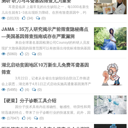
测听 听力与耳聋基因筛查尤为重要
约90万例。作为一款针对育龄...
耳聋是临床 上最常见的出生缺陷之一，每1000名新生
儿出生就有1~3名出现听力障碍。在所有致聋原因中，约
60%的新生聋儿与遗传因素有关，而且导致障碍并不仅限于
(10133)
(34)
(0)
一代人。两次全国残疾人抽样调查发现，耳聋病人呈明显上
JAMA：35万人研究揭示产前筛查隐秘痛点
升态势。 目前新生儿耳聋基因筛查在北京市已经普及，凡在
—美国基因筛查指南或存在严重漏洞
北京助产机构出生的新生儿，只要家长同意都可以免费进行
筛查。北京同仁医院作为北京市新筛项目的牵头单位，在项
来自全球著名基因检测公司Counsyl的科研人员发
目...
现扩大致病基因的筛查范围可以有效筛出传统标准致病基因
筛查无法检出的大量疾病相关基因。 该研究的对应论文
(5060)
(2)
(0)
发表于最新顶尖医学期刊JAMA，在这篇文章中，科研人员
湖北启动贫困地区10万新生儿免费耳聋基因
列举大量证据证明基于美国妇产科学会，美国医学遗传学与
筛查
基因组学学会所提供基因筛查指南的传统致病基因筛查可能
会漏检大量与严重疾病发病密切相关的基因...
3月22日，记者从全省出生缺陷综合防治工作推进
会上获悉，湖北将于4月1日正式启动实施高通量基因测序产
前筛查工作，未来湖北将实现“无唐氏综合症”。 高通量
(5495)
(4)
(0)
基因测序产前筛查是一种准确率高、无创伤的产前筛查新技
【硬菜】分子诊断工具介绍
术，此项技术的应用对于落实预防出生缺陷的二级措施有着
重要的作用。湖北省新生儿疾病筛查中心副主任王维鹏介
因分子技术具有内在准确性、敏感性、特异性和周
绍，当前全面放开两孩的形势下，高龄产妇大幅增加，唐氏
转迅速的特点，带来了分子诊断行业的快速发展。此外，因
综合征的发生...
为分子诊断技术具有准确性、敏感性和特异性，实验室人员
(17047)
(4)
(0)
能够从很小量的样本中就可获得有效的结果。这对法医检测