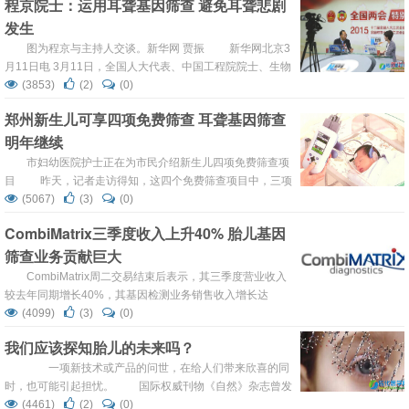
程京院士：运用耳聋基因筛查 避免耳聋悲剧
卫计委郭积勇巡视员、北京市残联唐海蛟副理事长、国家发
发生
改委高技术产业司新兴产业统筹协调处徐彬处长 、国家科技
部社会发展科技司张兆丰处长、世界卫生组织防聋合作中心
图为程京与主持人交谈。新华网 贾振 新华网北京3
主任 ...
月11日电 3月11日，全国人大代表、中国工程院院士、生物
芯片北京国家工程研究中心主任、博奥生物集团总裁程京做
(3853)
(2)
(0)
客新华网2015年全国两会特别节目—新华会客厅，围绕防
郑州新生儿可享四项免费筛查 耳聋基因筛查
治出生缺陷的基因话题，与广大网友进行在线交流。 程
明年继续
京举例说，十多年前，部委组织专家开会讨论有...
市妇幼医院护士正在为市民介绍新生儿四项免费筛查项
目 昨天，记者走访得知，这四个免费筛查项目中，三项
早已稳步开展，但是其中一项免费耳聋基因筛查却“迟到”：
(5067)
(3)
(0)
今年11月份才刚刚启动。 【说“实事”】 郑州新生
CombiMatrix三季度收入上升40% 胎儿基因
儿可享“四项”免费筛查——苯丙酮尿症、先天性甲状腺功能
筛查业务贡献巨大
低下症和听力障碍初筛、免费耳聋基...
CombiMatrix周二交易结束后表示，其三季度营业收入
较去年同期增长40%，其基因检测业务销售收入增长达
29%。 截止到9月底的第三季度中，其加利福尼亚分公司
(4099)
(3)
(0)
Irvine销售收入为210万美元，较去年同期增长150万美元。
我们应该探知胎儿的未来吗？
CombiMatrix报表显示，其收入中180万美元来自于基因检
测，去年同期这一收入仅为140万美元，而非基因领域的检
一项新技术或产品的问世，在给人们带来欣喜的同
测收入为17.4万...
时，也可能引起担忧。 国际权威刊物《自然》杂志曾发
表一篇报道，称仅利用怀孕妇女的血液样本就能获得胎儿的
(4461)
(2)
(0)