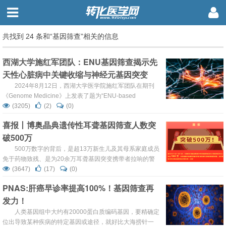
共找到 24 条和“基因筛查”相关的信息
西湖大学施红军团队：ENU基因筛查揭示先
天性心脏病中关键收缩与神经元基因突变
2024年8月12日，西湖大学医学院施红军团队在期刊
《Genome Medicine》上发表了题为“ENU-based
dominant genetic screen identifies contractile and
(3205)
(2)
(0)
neuronal gene mutations in congenital heart disease”的研
喜报丨博奥晶典遗传性耳聋基因筛查人数突
究论文。研究结果表明，影响发育中心脏早期血流动力学扰
破500万
动的基因突变...
500万数字的背后，是超13万新生儿及其母系家庭成员
免于药物致残、是为20余万耳聋基因突变携带者拉响的警
报，这项工程使我国一跃成为国际上规模最大的遗传性耳聋
(3647)
(17)
(0)
基因筛查国； 500万数字的背后，是博奥晶典以不断迭代
PNAS:肝癌早诊率提高100%！基因筛查再
的“芯”利器不断助力临床更快、更准、更多地发现遗传性耳
发力！
聋基因携带者、环境因素致聋易感者及药物性聋易感基因变
异携带者的决心； 500万数字的背后，是博奥晶典遗传...
人类基因组中大约有20000蛋白质编码基因，要精确定
位出导致某种疾病的特定基因或途径，就好比大海捞针一