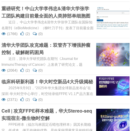
统描绘了髓母细胞瘤的关键免疫特征。研究团队通过多重免
重磅研究！中山大学李伟忠&清华大学张学
疫荧光技术分析249例儿科髓母细胞瘤样本，发现CD4+ T细
工团队构建目前最全面的人类肺部单细胞图
胞浸润与改善的总生存期相关，而B细胞、NK细胞和M2型
巨噬细胞的高密度浸润则提示较差的预后。特别值得注意的
谱：整合62个数据集，920万细胞，1807名
近日， 中山大学李伟忠&清华大学张学工团队在国际知
是，多变量分析确认B细胞...
名期刊《eBioMedicine》（柳叶刀子刊）发表了目前最全面
样本
的人类肺部单细胞图谱—uniLUNG，该研究整合了62个公
(1766)
(2)
(0)
共数据集、920万个细胞及1807名捐赠者的样本，覆盖健康
清华大学团队攻克难题：双管齐下增强肿瘤
状态和17种肺部疾病，为肺病机制研究和精准治疗提供了突
控制，破解耐药困局
破性资源。这一图谱不仅构建了多层次细胞注释框架，还发
现了与免疫紊乱相关的罕见细胞亚群，为肺癌转移防治和免
近日，清华大学研究团队在期刊《Journal for
疫治疗...
ImmunoTherapy of Cancer》上发表了研究论文，题
为“Dual targeting OX40 and IL-2 receptor enhances
(2064)
(2)
(0)
antitumor activity through tumor-infiltrating Treg depletion
临床科研新利器！华大时空新品4大升级揭秘
and CD8+ T-cell proliferat...
2025年9月9日，“2025年华大集团全球新品发布会”在
深圳·华大时空中心举行，时空转录组FFPE V1.1产品方案在
本次大会发布。这是继2024年6月首版方案发布后，华大时
(2371)
(2)
(0)
空在福尔马林固定石蜡包埋（FFPE）样本领域取得的又一
Cell | 攻克FFPE样本难题，华大Stereo-seq
次重大突破。 该升级方案通过基因捕获效率提升、组织内外
实现宿主-微生物时空解
信号扩散优化、数据利用率增强及多样本混测兼容性四大核
心创新，解决了长期困扰F...
FFPE样本（福尔马林固定石蜡包埋样本）因其长期稳
定、低成本、便于存储的优势，是临床病理最常见的组织保