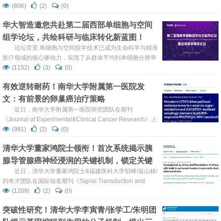
81.2）发表了一项突破性研究成果：研究首次揭示已获FDA
(806)
(2)
(0)
批准的肺癌靶向药奥希替尼（Osimertinib）以及新型小分子
华大智造邀您共赴第二届西部单细胞与空间
化合物CP-24，能够通过抑制一种名为UFMylation的新型蛋
组学论坛，共绘科研与临床转化新蓝图！
白质修饰过程，实现对胶质母细胞瘤（GBM）的双重打击
——既直接杀伤肿瘤...
论坛背景 单细胞与空间组学技术已成为生命科学与精准
医疗领域的核心驱动力，实现了从群体平均到单细胞分辨率
的研究跨越，凭借空间定位能力深度解析细胞异质性与组织
(1152)
(3)
(0)
微环境，在肿瘤微环境与免疫治疗、神经疾病机制、生殖健
有效逆转耐药！南华大学附属第一医院发
康、药物筛选与疫苗研制等方向应用广泛，是当前生命科学
文：有前景的卵巢癌治疗策略
前沿与研究热点。伴随高通量多模态检测、亚细胞级分析、
AI与大模型融合等技术快速突破，行业进入高速发展期，临
近日，南华大学附属第一医院研究团队在期刊
床转化...
《Journal of Experimental&Clinical Cancer Research》上
发表了题为“Ferrodoxin 1 (FDX1) drives paclitaxel
(981)
(2)
(0)
resistance in ovarian cancer via copper metabolism and
清华大学董家鸿院士领衔！首次系统揭示胰
ULK1/ATG13-mediated autopha...
腺导管腺癌神经浸润的关键机制，锁定关键
药物靶点
近日，清华大学董家鸿院士&福建医科大学郜峰/翁山耕/
刘奇才团队在国际知名期刊《Signal Transduction and
Targeted Therapy》发表一项关于胰腺导管腺癌（PDAC）
(1209)
(2)
(0)
神经浸润机制的重要研究。该研究首次系统阐明了肿瘤细胞
突破性研究！清华大学李寅青/张学工/朱明团
如何“策反”神经周围的雪旺细胞，为其沿神经侵袭铺路的全
新分子机制，并锁定了关键药物靶点。这一发现为改善胰腺