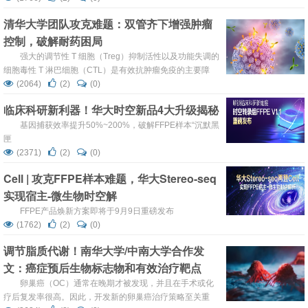
清华大学团队攻克难题：双管齐下增强肿瘤
控制，破解耐药困局
强大的调节性 T 细胞（Treg）抑制活性以及功能失调的
细胞毒性 T 淋巴细胞（CTL）是有效抗肿瘤免疫的主要障
碍，尤其是在癌症晚期。
(2064)
(2)
(0)
临床科研新利器！华大时空新品4大升级揭秘
基因捕获效率提升50%~200%，破解FFPE样本“沉默黑
匣
(2371)
(2)
(0)
Cell | 攻克FFPE样本难题，华大Stereo-seq
实现宿主-微生物时空解
FFPE产品焕新方案即将于9月9日重磅发布
(1762)
(2)
(0)
调节脂质代谢！南华大学/中南大学合作发
文：癌症预后生物标志物和有效治疗靶点
卵巢癌（OC）通常在晚期才被发现，并且在手术或化
疗后复发率很高。因此，开发新的卵巢癌治疗策略至关重