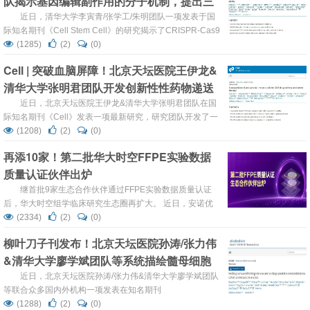
队揭示基因编辑副作用的分子机制，提出三
癌这一“癌王”的预后带来了新的希望。 ...
种可最小化干扰、保全细胞功能的新型编辑
近日，清华大学李寅青/张学工/朱明团队一项发表于国
际知名期刊《Cell Stem Cell》的研究揭示了CRISPR-Cas9
策略
基因编辑技术一个此前被忽视的重大副作用：即便在远离基
(1285)
(2)
(0)
因调控元件的非编码区进行编辑，也可能广泛扰动染色质三
Cell | 突破血脑屏障！北京天坛医院王伊龙&
维结构，导致干细胞身份丢失。这项研究不仅阐明了其分子
清华大学张明君团队开发创新性性药物递送
机制，更为重要的是提出了三种可最小化此类干扰、保全细
胞功能的新型编辑策略，为基因编辑迈向更安全、更广泛的
策略：绕过血脑屏障精准抵达脑部病变
近日，北京天坛医院王伊龙&清华大学张明君团队在国
临床应用...
际知名期刊《Cell》发表一项最新研究，研究团队开发了一
种创新性的中枢神经系统（CNS）药物递送策略：通过颅骨
(1208)
(2)
(0)
骨髓注射（ICO）纳米颗粒，直接“劫持”颅骨内的免疫细
再添10家！第二批华大时空FFPE实验数据
胞，使其携带药物穿过颅骨-脑膜微通道，绕过血脑屏障
质量认证伙伴出炉
（BBB）精准抵达脑部病变区域。该技术在小鼠脑卒中模型
中展现出卓越的短期与长期疗效，并已通过初步临床试验验
继首批9家生态合作伙伴通过FFPE实验数据质量认证
证其安全性与可行性。 ...
后，华大时空组学临床研究生态圈再扩大。 近日，安诺优
达、伯豪生物、华大科技、派森诺生物、迈维代谢、康美华
(2334)
(2)
(0)
大、瑞兴生物、爱基百客、南京江北平台、南京实践医学等
柳叶刀子刊发布！北京天坛医院孙涛/张力伟
10家生态合作伙伴，完成时空转录组 FFPE V1.1 产品方案
&清华大学廖学斌团队等系统描绘髓母细胞
的全流程测试，凭借在多样本类型中稳定优异的数据表现，
成功通过FFPE实验数据质量认证。 此次认证不仅...
瘤的关键免疫特征，确认B细胞浸润为独立
近日，北京天坛医院孙涛/张力伟&清华大学廖学斌团队
等联合众多国内外机构一项发表在知名期刊
负向预后因素
《eBioMedicine》（柳叶刀子刊）上的大规模回顾性研究系
(1288)
(2)
(0)