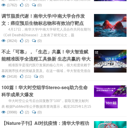
存方式。全球积累的海量FFPE样本，蕴含了丰富的疾病信
(1762)
(2)
(0)
息，但其中的RNA往往会出现不同程度的降解，使其成为难
调节脂质代谢！南华大学/中南大学合作发
以高效解读的“黑匣子”，这对空间转录组学的应用构成了显
文：癌症预后生物标志物和有效治疗靶点
著挑战。因此，开发出适配 FFPE 样本的高水平空间组学技
术，对科研与临床均具有重大意义。 北京时间8月...
4月17日，南华大学/中南大学研究人员合作共同在期刊
《Cell Death&Disease》上发表了研究论文，题
为“IGF2BP3/ESM1/KLF10/BECN1 positive feedback loop:
(3624)
(2)
(0)
a novel therapeutic target in ovarian cancer via lipid
不止「可靠」，「生态」共赢！华大智造赋
metabolism reprogramming”，本研究旨在探究内皮...
能精准医学全流程工具焕新 生态共赢的 华大
智造MGI
精准医学是现代医疗发展的核心方向，很大程度依赖于
基因测序技术的突破及普及。在这一领域，华大智造凭借自
主研发的技术实力和上游平台的全产业链布局，与全行业精
(3418)
(11)
(0)
准医学用户携手，成为推动行业变革的重要力量。 当前，生
100篇！华大时空组学Stereo-seq助力生命
命科学产业的发展正处于关键时刻，风劲扬帆正当时。 今
科学成果大爆发
年，华大智造DNBSEQ技术迎来十周年，从可用、可信到可
靠，华大智造与精准医学领域合作伙伴共同构建...
华大时空公众号后台回复数字“100”，获取完整文献列
表 根据PubMed等公开数据库查询显示，截至2025年1月15
日，华大时空组学技术Stereo-seq助力发表研究文章数量突
(3998)
(2)
(0)
破100篇。此外，基于Stereo-seq发表的综述文章达到26
【Nature子刊】AI对抗疫情：清华大学程功
篇、部分引用文章85篇，预印71篇。 发文涵盖领域广泛 华