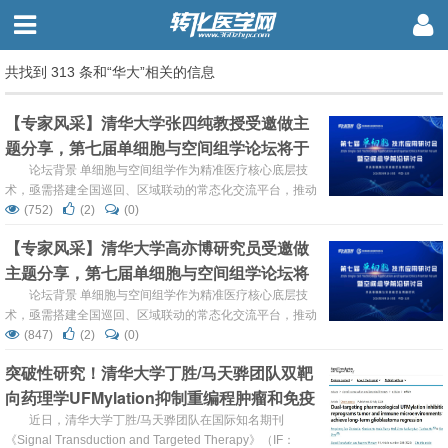
共找到 313 条和“华大”相关的信息
【专家风采】清华大学张四纯教授受邀做主
题分享，第七届单细胞与空间组学论坛将于
2026年9月18-19日在北京召开！
论坛背景 单细胞与空间组学作为精准医疗核心底层技
术，亟需搭建全国巡回、区域联动的常态化交流平台，推动
前沿技术走出实验室、落地临床。由转化医学网联合中国医
(752)
(2)
(0)
药生物技术协会基因检测技术分会、中国遗传学会遗传诊断
【专家风采】清华大学高亦博研究员受邀做
分会等多家单位发起的中国单细胞与空间组学系列论坛
主题分享，第七届单细胞与空间组学论坛将
2026年上海、重庆专场已顺利圆满举办。从长三角到西部
高地，两场大会各汇聚近千位高校科研学者、临床医师、生
于2026年9月18-19日在北京召开！
论坛背景 单细胞与空间组学作为精准医疗核心底层技
物医药产业...
术，亟需搭建全国巡回、区域联动的常态化交流平台，推动
前沿技术走出实验室、落地临床。由转化医学网联合中国医
(847)
(2)
(0)
药生物技术协会基因检测技术分会、中国遗传学会遗传诊断
突破性研究！清华大学丁胜/马天骅团队双靶
分会等多家单位发起的中国单细胞与空间组学系列论坛
向药理学UFMylation抑制重编程肿瘤和免疫
2026年上海、重庆专场已顺利圆满举办。从长三角到西部
高地，两场大会各汇聚近千位高校科研学者、临床医师、生
微环境以实现长期胶质母细胞瘤消退
近日，清华大学丁胜/马天骅团队在国际知名期刊
物医药产业...
《Signal Transduction and Targeted Therapy》（IF：