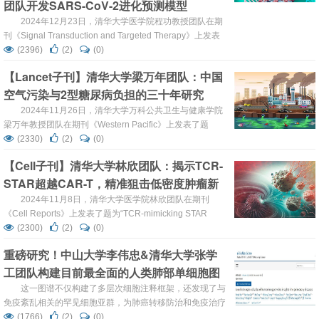
团队开发SARS-CoV-2进化预测模型
大自...
2024年12月23日，清华大学医学院程功教授团队在期
刊《Signal Transduction and Targeted Therapy》上发表
了题为“A predictive language model for SARS-CoV-2
(2396)
(2)
(0)
evolution”的研究论文。利用该模型，团队成功鉴定并验证
【Lancet子刊】清华大学梁万年团队：中国
了几种病毒感染性和免疫逃避能力显著增强的变体。通过输
空气污染与2型糖尿病负担的三十年研究
入3个不同时间点的序列数据，团队在XBB...
2024年11月26日，清华大学万科公共卫生与健康学院
梁万年教授团队在期刊《Western Pacific》上发表了题
为“The burden of type 2 diabetes attributable to air
(2330)
(2)
(0)
pollution across China and its provinces, 1990–2021: an
【Cell子刊】清华大学林欣团队：揭示TCR-
analysis for the Global Burden...
STAR超越CAR-T，精准狙击低密度肿瘤新
抗原！
2024年11月8日，清华大学医学院林欣团队在期刊
《Cell Reports》上发表了题为“TCR-mimicking STAR
conveys superior sensitivity over CAR in targeting tumors
(2300)
(2)
(0)
with low-density neoantigens”的研究论文。研究数据表
重磅研究！中山大学李伟忠&清华大学张学
明，STARs能够最佳地复制TCR的抗原敏感性，在重定向
工团队构建目前最全面的人类肺部单细胞图
CD8和CD...
谱：整合62个数据集，920万细胞，1807名
这一图谱不仅构建了多层次细胞注释框架，还发现了与
免疫紊乱相关的罕见细胞亚群，为肺癌转移防治和免疫治疗
样本
策略优化开辟了新路径。
(1766)
(2)
(0)