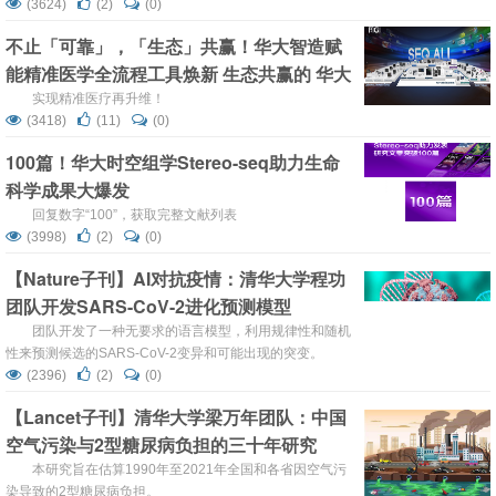
要。
(3624)
(2)
(0)
不止「可靠」，「生态」共赢！华大智造赋
能精准医学全流程工具焕新 生态共赢的 华大
智造MGI
实现精准医疗再升维！
(3418)
(11)
(0)
100篇！华大时空组学Stereo-seq助力生命
科学成果大爆发
回复数字“100”，获取完整文献列表
(3998)
(2)
(0)
【Nature子刊】AI对抗疫情：清华大学程功
团队开发SARS-CoV-2进化预测模型
团队开发了一种无要求的语言模型，利用规律性和随机
性来预测候选的SARS-CoV-2变异和可能出现的突变。
(2396)
(2)
(0)
【Lancet子刊】清华大学梁万年团队：中国
空气污染与2型糖尿病负担的三十年研究
本研究旨在估算1990年至2021年全国和各省因空气污
染导致的2型糖尿病负担。