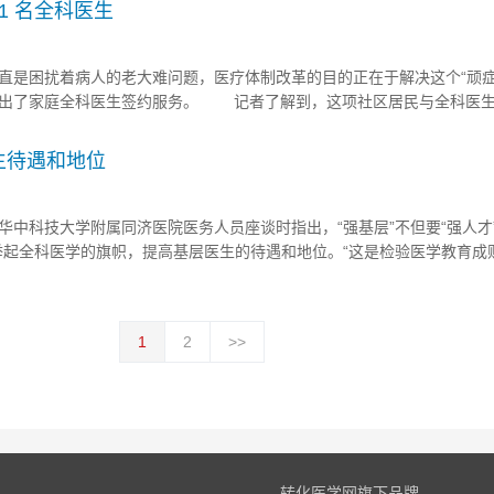
面进行部署。 ...
1 名全科医生
是困扰着病人的老大难问题，医疗体制改革的目的正在于解决这个“顽症
推出了家庭全科医生签约服务。 记者了解到，这项社区居民与全科医
具有杭州市户籍的参保居民。目前处于试点阶段，以老年人、慢性病患者
。而签约的另外一方，则是...
生待遇和地位
中科技大学附属同济医院医务人员座谈时指出，“强基层”不但要“强人才”
高高举起全科医学的旗帜，提高基层医生的待遇和地位。“这是检验医学教育成
创建中国模式的关键。” 陈竺说，慢性非传染性疾病已成为我国居民的
是仅靠大医院就能解决的。未来卫生工作的主战场一定是在社区。下一步
1
2
>>
转化医学网旗下品牌