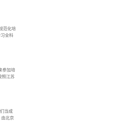
卫生计生
规范化培
学习全科
茶、青年
来参加培
按照江苏
生（即经
们当成
，由北京
遇的窘