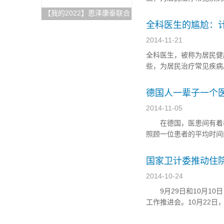
获整体解决方案
49名学员中，就有两人
【我的2022】恩泽康泰联合
位。 计划数的一半都没招
创始人李志：开放与合作，
全科医生的尴尬：
深耕外泌体技术开发与临床
2014-11-21
转化，为创新药研发提供坚
全科医生，被称为居民健
实的肩膀！
些，为居民治疗常见疾病
49名学员中，就有两人
位。 计划数的一半都没招到
德国人一辈子一个
2014-11-05
在德国，医患间有着极
照顾一位患者的平均时间
家庭医生是最底层的环节
最先想到的就是家庭医生。 
国家卫计委推动住
2014-10-24
9月29日和10月10
工作推进会。10月22
规范化培训工作提出了