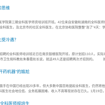
的“高级女医师与社区全科医师结对在职培养”项目正式开始。 上海市
医生办法后...
和思维
学院第三期全科医学师资培训班开班。42位来自安徽和湖南的全科医师
全科医生，及北京市的社区全科医生，在北京协和医院整整“泡了”4天：
门诊和病房见习带教，参加各科室专业组查房、内科住院总值班医生下午
学员张伟是安徽省阜阳市人民医院干部老年科...
此受冷遇？
聘的全科医师培训班近日在南京鼓楼医院开班，原计划招110人，实际
京市卫生局科教处朱春霞处长说，就这49人还是招聘两次才招到的。 
，到2020年，每个社区卫生服务中心至少要拥有5名经过“5+3”全科医
育后，再到三甲大医院进行3年规范的...
开药机器”的尴尬
手在中国已经出现20多年，但大多数中国百姓提起全科医生，仍然将他
全科医生社会地位低、业务拓展困难、收入不高等现状存在已久。1月19日
协和医学院第三期全科医学师资培训班"如期开课。面对全科医生在国内遭
基层全科医生制度实施情况与存在的问题”研讨会上，“...
名全科医师规培生