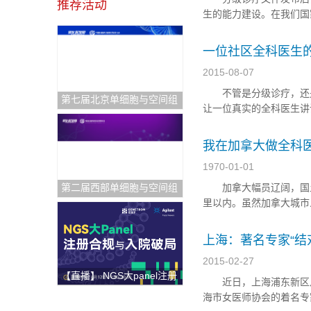
推荐活动
生的能力建设。在我们国
了这种现象，并且在医
科医生虽然市场缺口非常
一位社区全科医生
2015-08-07
不管是分级诊疗，还是
第七届北京单细胞与空间组
让一位真实的全科医生
学研讨会
务中心工作。我们社区的
喉科、眼科，皮肤科，以
我在加拿大做全科
1970-01-01
第二届西部单细胞与空间组
加拿大幅员辽阔，国土面
学论坛
里以内。虽然加拿大城
远农村的居民如何得到医
北部的...
上海：著名专家“结
2015-02-27
【直播】 NGS大panel注册
近日，上海浦东新区从各
合规与入院破局
海市女医师协会的着名专