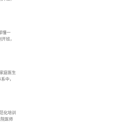
套还需到
都懂一
刚开班，
套还需到
家庭医生
体系中，
何问题，
范化培训
住院医师
助经费、