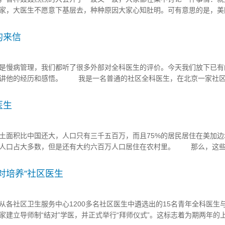
家，大医生不愿意下基层去，种种原因大家心知肚明。可有意思的是，美
学生这个层面反应比较强烈。 最近看了一些文章，就讲的是这个问题
大，但医学生们却唯恐避之不及，学生...
的来信
慢病管理，我们都听了很多外部对全科医生的评价。今天我们放下已有
讲讲他的经历和感悟。 我是一名普通的社区全科医生，在北京一家社
全科诊疗主要包括以下几个诊室：西医全科、中医全科、口腔、妇科、儿
及专家门诊。专家门诊主要由对口支援...
医生
积比中国还大，人口只有三千五百万，而且75%的居民居住在美加边境
市人口占大多数，但是还有大约六百万人口居住在农村里。 那么，这
疗服务，服务的质量又是怎样呢？下面笔者为你一 一道来。 我在加
对培养”社区医生
社区卫生服务中心1200多名社区医生中遴选出的15名青年全科医生与
家建立导师制“结对”学医，并正式举行“拜师仪式”。这标志着为期两年的