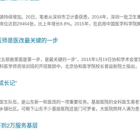
续增加。20日，笔者从深圳市卫计委获悉，2014年，深圳一批卫生
位达到29464张，比上年增长8.8%。2015年，在启用中国医学科学院
深圳医院的同时，深圳还将推动新明医院、聚龙医院、市孙逸仙心血管医
人才“软件”的建设力度，计划招聘600名全科医师规范化培训学...
医师是医改最关键的一步
部曲里面是第一步，是最关键的一步”，2015年1月19日协和学术会堂
科医学师资培训班的开班致辞中，北京协和医学院校长曾益新院士指出，
培养合格的全科医生下基层工作 制定一整套的配套政策，包括薪酬、
地位、同行...
成长记”
生队伍，是山东新一轮医改的一项重要任务。基层医院的全科医生离老
乡镇社区。可眼下山东不少基层医院还是门可罗雀，大医院照样人满为患
。 在滨州医学院附属医院的呼吸内科，医学院应届毕业生王文琳正在
25个科室的系统培训，呼吸内科是...
不到2万服务基层