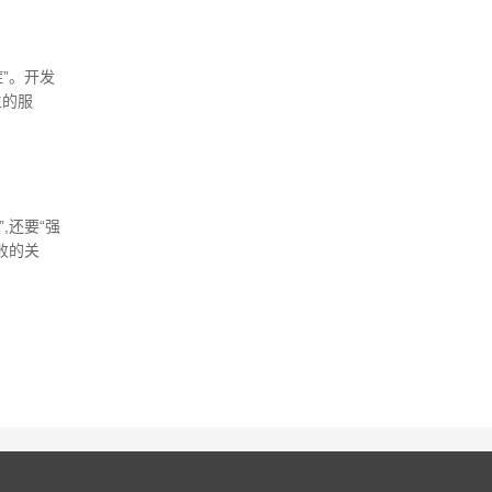
”。开发
生的服
为重点，
,还要“强
败的关
主要健康
不仅要培