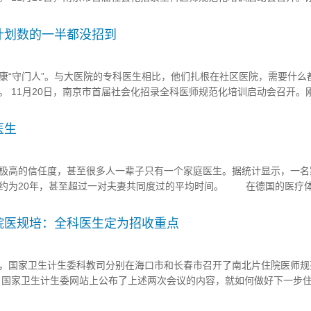
“跑”了。南京市卫生局有关人士表示，要留住这批未来的全科医生，政策配
到 据悉，这2名学员放弃培训的...
计划数的一半都没招到
康“守门人”。与大医院的专科医生相比，他们扎根在社区医院，需要什么
。 11月20日，南京市首届社会化招录全科医师规范化培训启动会召开。
“跑”了。南京市卫生局有关人士表示，要留住这批未来的全科医生，政策配
...
医生
高的信任度，甚至很多人一辈子只有一个家庭医生。据统计显示，一名
约为20年，甚至超过一对夫妻共同度过的平均时间。 在德国的医疗
，也是最重要的环节，他们的诊所遍布每个社区、乡村。人们身体出了任
...
院医规培：全科医生定为招收重点
日，国家卫生计生委科教司分别在海口市和长春市召开了南北片住院医师规
日，国家卫生计生委网站上公布了上述两次会议的内容，就如何做好下一步
明确要求。 会议从培训招收工作、培训基地的内涵建设、地方财政补