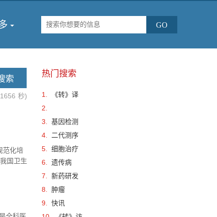
多
热门搜索
1.
《转》译
.1656
秒)
2.
3.
基因检测
4.
二代测序
5.
细胞治疗
规范化培
，我国卫生
6.
遗传病
人口执业
7.
新药研发
8.
肿瘤
9.
快讯
是全科医
10.
《转》访