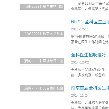
记者28日从广东省家
【我的2022】墨卓生物创始
全科医生，但实际上完成
人兼COO刘寒：日日精进，
家庭医生式服务难以全
久久为功，把一个好的单细
绍，所谓家庭医生式服务，
NHS：全科医生业
胞中国解决方案带给客户
2014-12-11
【我的2022】迈杰医学董事
据“英国政府网站”消息，
长兼首席执行官张亚飞：数
那些在医生工作时间之外需要接
智化赋能商业模式转型，为
全科医生，医院急症部（Acc
客户提供更优质的伴随诊断
果英...
全科医生招聘遇冷：
整体解决方案
【我的2022】深圳绘云生物
2014-12-02
总经理林景超：专注慢病早
全科医生又称家庭医生，
筛类临床质谱检测产品，从
病、多发病及一般急症，
临床痛点出发，为临床医学
见，市场对全科医生的需
检验解决更多难题
员招聘计划”公告冷淡收
南京首届全科医生培
【我的2022】艾吉泰康联合
创始人屈武斌：对技术精雕
2014-11-24
细琢，以客户应用场景为核
全科医生，被称为居民健
心，用特色服务提供基因捕
些，为居民治疗常见疾病