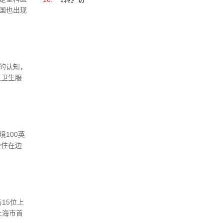
国也出现
，美国全
的认知，
区卫生服
科、耳鼻
100英
些住在边
拿大安省
15位上
上海市首