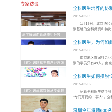
个以非政府盈利组织牵头
专家访谈
委自出台三年规范培养住院
全科医生培养的协
2015-02-09
1月19日，北京协和医
训基地的全科师资和特岗
深度解码血管基质组分技
师资带教理论，观摩专科
术：重塑退行性骨关节炎治
教师师资培训沙龙等。 
全科医生，为何如
疗新格局与医疗出海中东新
2015-02-08
机遇
南京地区首届社会化招
《转》访欧易生物总经理张
训的学员只有49人。南
志明：持续逆势快速增长！
省和南京市卫生资源的规划
破解科研服务"不可能三
过5年正规医学大学本科教
全科医生如何摆脱“
角"的硬核逻辑
2015-02-02
《转》访菲鹏数辉马步勇教
尽管全科医生这个多面
授｜AI与分子模拟引领生物
“专门开药的一群人”，
医药创新，“构象选择机制”
协和医学院主办的"北京
开辟药物动态设计新纪元
困，在培训班期间举办的“
深圳今年将聘600