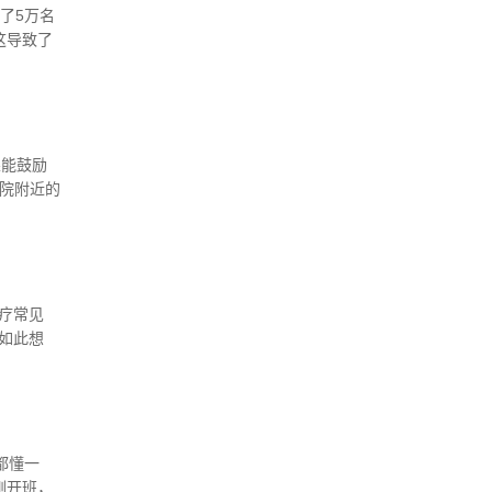
了5万名
这导致了
王家骥介
果能鼓励
或医院附近的
r认为，如
疗常见
如此想
减、取消学
都懂一
刚开班，