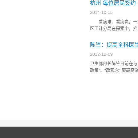
和下一步工作的统筹等四方
杭州 每位居民签约 
2014-10-15
看病难、看病贵，一直
区卫计分局在探索中，
务，签约服务的对象，是
并逐渐实现参保居民全覆盖
陈竺：提高全科医
2012-12-09
卫生部部长陈竺日前在与华
政策”、“改观念”,要
键，也是医改最终能否
威胁，而这些疾病恰恰不
养医...