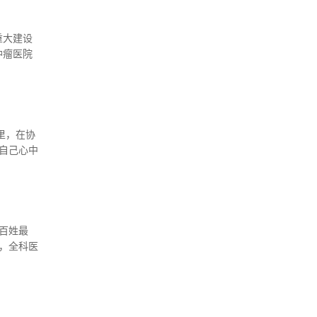
重大建设
肿瘤医院
院迁址新
里，在协
自己心中
执业发展
百姓最
，全科医
接受全科