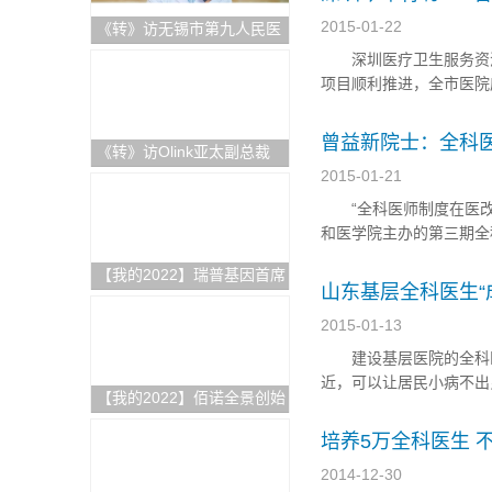
2015-01-22
《转》访无锡市第九人民医
院科教科主任赵刚
深圳医疗卫生服务资源持
项目顺利推进，全市医院床
深圳医院、南方医科大学
建等项目。同时，还将加大
曾益新院士：全科
《转》访Olink亚太副总裁
Andrea Ballagi博士：新一
2015-01-21
代蛋白组学如何加速精准医
“全科医师制度在医改五
疗新进程
和医学院主办的第三期全
的医改分为五步： 1
【我的2022】瑞普基因首席
空间、自身岗位晋升、社会
山东基层全科医生“
技术官王涛：发挥BT+AI双
引擎特色优势，推进AI技术
2015-01-13
在精准医疗领域的临床落地
建设基层医院的全科医
近，可以让居民小病不出
【我的2022】佰诺全景创始
生数量不足是重要原因
人焦磊：降低使用成本和难
医生培训。她在这里要接受
培养5万全科医生 
度，推动全景病理技术在中
国的临床转化落地
2014-12-30