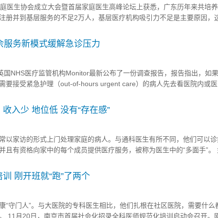
庭医生协会成立大会暨首届家庭医生高峰论坛上获悉，广东历年来共培养
注册并到基层服务的不足2万人，基层医疗机构吸引力不足是主要原因，
面开展。 广东省家庭医生协会会长、广州医科大学公共卫生学院院长
就是社区全科医生与...
余服务新模式缓解急诊压力
英国NHS医疗监管机构Monitor最新公布了一份调查报告，报告指出，如
受紧急护理（out-of-hours urgent care）的病人先去看医院内
ident&Emergency，A&E）人满为患的压力就会得到缓解。 Monito
收入少 地位低 没有“存在感”
常以家访的形式上门处理家庭的病人。与通科医生有所不同，他们可以诊
并且有资格向家中的每个成员提供医疗服务，被称为医生中的“多面手”。 
求应该很“热”。但在江苏南京，今年下半年的全科医师招聘却以一则“核
场。这是南京市启动的第三次全科医师招聘，去年年底和今年上半年...
训 刚开班就“跑”了两个
康“守门人”。与大医院的专科医生相比，他们扎根在社区医院，需要什么
。 11月20日，南京市首届社会化招录全科医师规范化培训启动会召开。