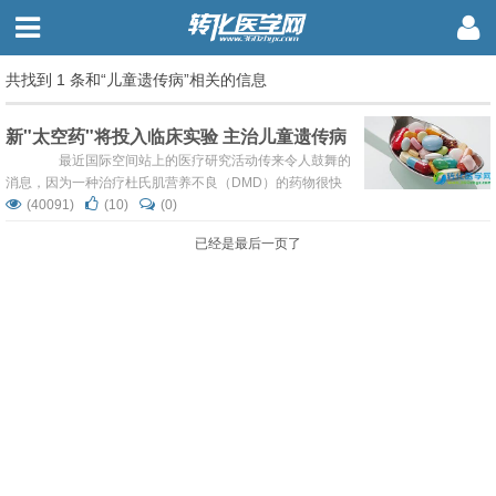
共找到 1 条和“儿童遗传病”相关的信息
新"太空药"将投入临床实验 主治儿童遗传病
最近国际空间站上的医疗研究活动传来令人鼓舞的
消息，因为一种治疗杜氏肌营养不良（DMD）的药物很快
将投入临床实验，这种新药是在国际空间站研制开发的。
(40091)
(10)
(0)
据西班牙《世界报》网站7月3日报道，DMD是一种X染
已经是最后一页了
色体隐性遗传疾病，主要发生于男孩。据统计，全球平均每
3500个新生男婴中就有一人罹患此病。患者在学龄前就会
因骨骼肌不断退化出现肌...