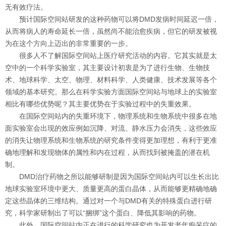
无有效疗法。
预计国际空间站研发的这种药物可以将DMD发病时间延迟一倍，
从而将病人的寿命延长一倍，虽然尚不能治愈疾病，但它的研发被视
为在这个方向上迈出的非常重要的一步。
很多人不了解国际空间站上医疗研究活动的内容。它其实就是太
空中的一个科学实验室，其主要设计初衷是为了进行生物、生物技
术、地球科学、太空、物理、材料科学、人类健康、技术发展等各个
领域的基本研究。那么在科学实验方面国际空间站与地球上的实验室
相比有哪些优势呢？其主要优势在于实验过程中的失重效果。
在国际空间站内的失重环境下，物理系统和生物系统中很多在地
面实验室会出现的效应例如沉降、对流、静水压力会消失，这些效应
的消失让物理系统和生物系统的研究条件变得更加理想，有利于更准
确地理解和发现物体的属性和内在过程，从而找到被掩盖的潜在机
制。
DMD治疗药物之所以能够研制是因为国际空间站内可以生长出比
地球实验室环境中更大、质量更高的蛋白晶体，从而能够更精确地确
定这些晶体的三维结构。通过对一个与DMD有关的特殊蛋白进行研
究，科学家研制出了可以“捆绑”这个蛋白、降低其影响的药物。
此外，国际空间站内正在进行的科学研究也为开发老年痴呆症的