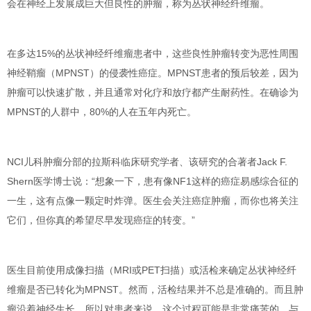
会在神经上发展成巨大但良性的肿瘤，称为丛状神经纤维瘤
。
在多达
15%
的丛状神经纤维瘤患者中，
这些良性肿瘤转变为恶性周围
神经鞘瘤（MPNST）的侵袭性癌症
。MPNST患者的
预后较差
，因为
肿瘤可以快速扩散，并且通常对化疗和放疗都产生
耐药性
。在确诊为
MPNST的人群中
，
80%的人在五年内死亡
。
NCI儿科肿瘤分部的拉斯科临床研究学者、该研究的合著者
Jack F.
Shern
医学博士说：“想象一下，患有像NF1这样的癌症易感综合征的
一生，这有点像一颗定时炸弹。医生会关注癌症肿瘤，而你也将关注
它们，但你真的希望
尽早发现癌症的转变
。”
医生
目前使用成像扫描（MRI或PET扫描）或活检来确定丛状神经纤
维瘤是否已转化为MPNST
。然而，活检结果
并不总是准确
的。而且肿
瘤沿着神经生长，所以对患者来说，这个
过程可能是非常痛苦
的。与