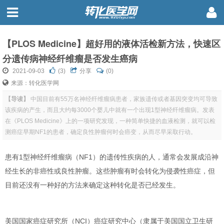
【PLOS Medicine】超好用的液体活检新方法，快速区
分遗传病神经纤维瘤是否发生癌病
2021-09-03
(
3
)
分享
(0)
来源：转化医学网
【导读】
中国目前有55万名神经纤维瘤病患者，家族遗传或者基因突变均可导致
该疾病的产生，而且大约每3000个婴儿中就有一个出现1型神经纤维瘤病。发表
在《PLOS Medicine》上的一项研究发现，一种简单快捷的血液检测，就可以检
测癌症早期NF1的患者，确定良性肿瘤何时会癌变，从而尽早采取行动。
患有
1型神经纤维瘤病（NF1）的遗传性疾病
的人，通常会发展成
沿神
经生长的
非癌性或良性肿瘤
。这些肿瘤
有时会转化为侵袭性癌症
，但
目前还没有一种好的方法来确定这种转化是否已经发生。
美国国家癌症研究所（NCI）癌症研究中心（隶属于美国国立卫生研