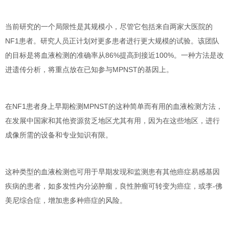
当前研究的一个局限性是其规模小，尽管它包括来自两家大医院的
NF1患者。研究人员正计划对更多患者
进行更大规模的试验
。该团队
的目标是将血液检测的准确率
从86%提高到接近100%
。一种方法是
改
进遗传分析
，将重点放在已知参与MPNST的基因上。
在NF1患者身上早期检测MPNST的这种简单而有用的血液检测方法，
在
发展中国家和其他资源贫乏地区尤其有用
，因为在这些地区，进行
成像所需的设备和专业知识有限。
这种类型的血液检测也可用于
早期发现和监测患有其他癌症易感基因
疾病的患者
，如多发性内分泌肿瘤，
良性肿瘤可转变为癌症
，或李-佛
美尼综合症，增加患多种癌症的风险。