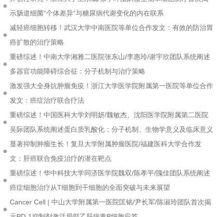
示肠道细菌“个体差异”与糖尿病代谢变化的内在联系
减轻癌细胞转移！武汉大学中南医院等单位合作发文：有效的防治胃
癌扩散的治疗策略
重磅综述！中南大学湘雅二医院张东山/李惠玲/谢宇欣团队系统阐述
多器官功能障碍综合征：分子机制与治疗策略
激发强大全身抗肿瘤免疫！浙江大学医学院附属第一医院等单位合作
发文：癌症治疗联合疗法
重磅综述！中国医科大学刘明妍/魏敏杰、沈阳医学院附属第二医院
吴际团队系统阐述蛋白质乳酸化：分子机制、生物学意义及临床意义
显著抑制肿瘤生长！复旦大学附属肿瘤医院/福建医科大学合作发
文：肝癌联合免疫治疗的潜在靶点
重磅综述！华中科技大学同济医学院魏双/陈孝平/隗佳团队系统阐述
癌症细胞治疗从T细胞到干细胞的全面突破与未来展望
Cancer Cell | 中山大学附属第一医院匡铭/尹长军/陈淑玲团队首次揭
示PD-1抑制剂激活局部乙肝病毒B细胞应答