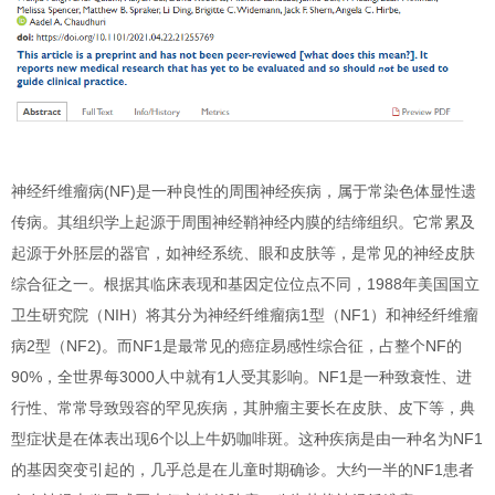
神经纤维瘤病(NF)
是一种良性的周围神经疾病，属于常染色体显性遗
传病。其组织学上起源于周围神经鞘神经内膜的结缔组织。它常累及
起源于外胚层的器官，如神经系统、眼和皮肤等，是常见的神经皮肤
综合征之一。根据其临床表现和基因定位位点不同，1988年美国国立
卫生研究院（
NIH
）将其分为
神经纤维瘤病1型
（
NF1
）和
神经纤维瘤
病2型（NF2)
。而
NF1
是最常见的癌症易感性综合征，占整个NF的
90%
，全世界每
3000
人中就有
1
人受其影响。NF1是一种致衰性、进
行性、常常导致毁容的罕见疾病，其肿瘤主要长在皮肤、皮下等，典
型症状是在体表出现6个以上牛奶咖啡斑。
这种疾病是由一种名为NF1
的基因突变引起的
，几乎总是在
儿童时期
确诊
。
大约一半的NF1患者