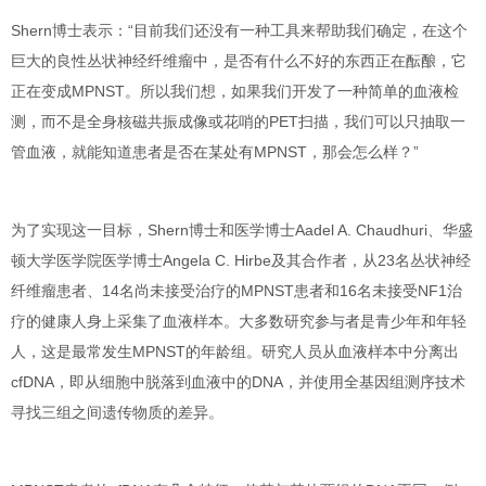
Shern博士表示：“目前我们还没有一种工具来帮助我们确定，在这个
巨大的良性丛状神经纤维瘤中，是否有什么不好的东西正在酝酿，它
正在变成MPNST。所以我们想，
如果我们开发了一种简单的血液检
测，而不是全身核磁共振成像或花哨的PET扫描
，
我们可以只抽取一
管血液，就能知道患者是否在某处有MPNST
，那会怎么样？”
为了实现这一目标，
Shern博士
和
医学博士Aadel A. Chaudhuri
、华盛
顿大学医学院
医学博士Angela C. Hirbe
及其合作者，从
23名丛状神经
纤维瘤患者、14名尚未接受治疗的MPNST患者和16名未接受NF1治
疗的健康人身上采集了血液样本
。大多数研究参与者是
青少年和年轻
人
，这是最常发生MPNST的年龄组。研究人员从血液样本中分离出
cfDNA
，即从细胞中脱落到血液中的DNA，并使用
全基因组测序
技术
寻找三组之间
遗传物质的差异
。