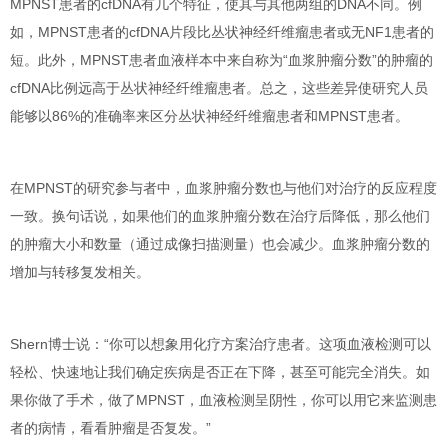
MPNST患者的cfDNA有几个特征，使其与其他两组的DNA不同
。例
如，
MPNST患者的cfDNA片段
比丛状神经纤维瘤患者或无NF1患者的
短
。此外，MPNST患者血液样本中来自称为“
血浆肿瘤分数
”的
肿瘤的
cfDNA比例
远
高
于丛状神经纤维瘤患者。总之，
这些差异使研究人员
能够以86%的准确率来区分丛状神经纤维瘤患者和MPNST患者
。
在MPNST的研究参与者中，血浆肿瘤分数也与他们对治疗的反应程度
一致。换句话说，如果他们的血浆肿瘤分数在治疗后降低，那么他们
的肿瘤大小和数量（通过成像扫描测量）也会减少。
血浆肿瘤分数的
增加与转移复发相关
。
Shern博士说：“你可以想象用化疗方案治疗患者。
这项血液检测可以
轻松、快速地让我们确定疾病是否正在下降，甚至可能完全消失
。
如
果你做了手术，做了MPNST，血液检测呈阴性，你可以用它来监测患
者的病情，看看肿瘤是否复发
。”