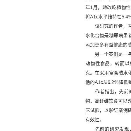
年1月，她改吃植物
将A1c水平维持在5.4％
该研究的作者，内科医
水化合物是糖尿病患
添加更多有益健康的
另一个案例是一名4
动物性食品，转而以植
克。在采用富含碳水
他的A1c从6.2％降低到5
作者指出，先前的
物，高纤维饮食可以
床试验，以验证案例
有效性。
先前的研究发现，