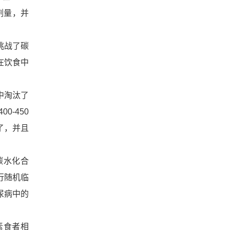
剂量，并
挑战了碳
在饮食中
中淘汰了
-450
了，并且
碳水化合
行随机临
尿病中的
素食者相