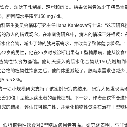
性饮食，淘汰了乳制品，鸡蛋和肉类。结果该患者减少了胰岛素
，胆固醇水平降至158 mg / dL。
生委员会临床研究主任Hana Kahleova博士说：“这项研究
者的敌人的错误观念，在本案例研究中，病人的情况正好相反：
碳水化合物，减少了她的胰岛素需求，并改善了整体健康状况。”
2岁的男性，他在25岁时被诊断出患有Ⅰ型糖尿病，他从饮食
物性饮食为基础。他每天摄入的碳水化合物从150克增加到400
化合物的植物性饮食之后，他的体重减轻了，胰岛素需求也减少
.5-5.8％。
一项小规模研究支持了该案例研究的结果，研究人员发现高
改善10位Ⅰ型糖尿病患者的血糖控制。下一步，作者建议需要进
研究的结果，评估其可推广性，并量化植物性饮食在治疗Ⅰ型糖
低脂植物性饮食对2型糖尿病患者有益。研究还表明，与非