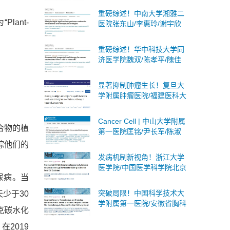
述蛋白质乳酸化：分子机
重磅综述！中南大学湘雅二
制、生物学意义及临床意义
ant-
医院张东山/李惠玲/谢宇欣
团队系统阐述多器官功能障
碍综合征：分子机制与治疗
重磅综述！华中科技大学同
策略
济医学院魏双/陈孝平/隗佳
团队系统阐述癌症细胞治疗
从T细胞到干细胞的全面突
显著抑制肿瘤生长！复旦大
破与未来展望
学附属肿瘤医院/福建医科大
学合作发文：肝癌联合免疫
治疗的潜在靶点
Cancer Cell | 中山大学附属
合物的植
第一医院匡铭/尹长军/陈淑
玲团队首次揭示PD-1抑制剂
踪他们的
激活局部乙肝病毒B细胞应
发病机制新视角！浙江大学
答
医学院/中国医学科学院北京
尿病。当
协和医院合作发文：肾癌潜
在诊断标志物和治疗靶点
突破局限！中国科学技术大
少于30
学附属第一医院/安徽省胸科
克碳水化
医院合作发文：非小细胞肺
癌广泛适用且无创的策略
在2019