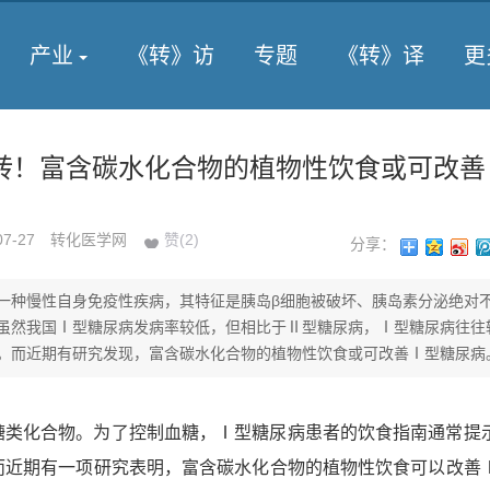
产业
《转》访
专题
《转》译
更
转！富含碳水化合物的植物性饮食或可改善
07-27
转化医学网
赞(
2
)
分享：
一种慢性自身免疫性疾病，其特征是胰岛β细胞被破坏、胰岛素分泌绝对
虽然我国Ⅰ型糖尿病发病率较低，但相比于Ⅱ型糖尿病，Ⅰ型糖尿病往往
。而近期有研究发现，富含碳水化合物的植物性饮食或可改善Ⅰ型糖尿病
化合物。为了控制血糖，Ⅰ型糖尿病患者的饮食指南通常提
而近期有一项研究表明，富含碳水化合物的植物性饮食可以改善