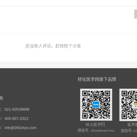
还没有人评论，赶快抢个沙发
转化医学网旗下品牌
务
话：
021-60539898
询：
400-807-2022
箱：
info@360zhyx.com