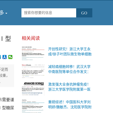
多
Ⅰ型
相关阅读
开创性研究！浙江大学王永
成/徐子叶团队微生物单细胞
测序首次揭示肠道细菌“个体
差异”与糖尿病代谢变化的内
减轻癌细胞转移！武汉大学
在联系
不足而
中南医院等单位合作发文：
较重，
有效的防治胃癌扩散的治疗
。
策略
激发强大全身抗肿瘤免疫！
浙江大学医学院附属第一医
院等单位合作发文：癌症治
疗联合疗法
示需要谨
重磅综述！中国医科大学刘
明妍/魏敏杰、沈阳医学院附
Ⅰ型糖尿
属第二医院吴际团队系统阐