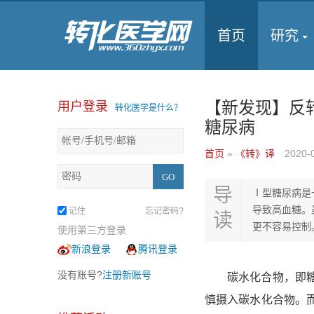
首页
研究
【新发现】反
用户登录
转化医学是什么？
糖尿病
首页
»
《转》译
2020-
导
Ⅰ型糖尿病是
导致高血糖。
记住
忘记密码?
读
更不容易控制
使用第三方登录
新浪登录
腾讯登录
没有账号?
注册新账号
碳水化合物，即糖类
慎摄入碳水化合物。