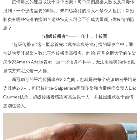
疫情爆发的速度取决于两个因素：每个病例感染人数以及病毒传
播到下一个患者需要的时间。未知感染源的涌入不禁令人担忧：新冠
肺炎有哪些特殊的病例？这些特定人群会不会成为重新点燃疫情的隐
患？
“超级传播者”——一传十，十传百
“超级传播者”这一概念首先出现在非典等流行病的爆发当中，通
常认为受其感染人数比平均传播率高得多。约翰·霍普金斯大学的传染
病专家Amesh Adalja表示，这一术语并不科学，无法用准确的传播数
量或方式定义这一人群。
新冠病毒的平均传播率在2-3之间，也就是说每个确诊病例平均感
染其他2-3人，但巴黎Pitie-Salpetriere医院传染和热带疾病负责人Eric
Caumes认为，超级传播者感染可高达数十人，并且困难就在于如何
鉴别这些人。