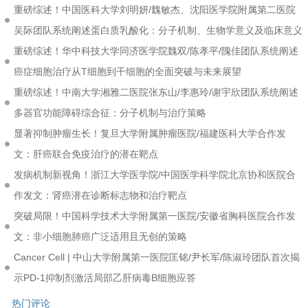
重磅综述！中国医科大学刘明妍/魏敏杰、沈阳医学院附属第二医院
吴际团队系统阐述蛋白质乳酸化：分子机制、生物学意义及临床意义
重磅综述！华中科技大学同济医学院魏双/陈孝平/隗佳团队系统阐述
癌症细胞治疗从T细胞到干细胞的全面突破与未来展望
重磅综述！中南大学湘雅二医院张东山/李惠玲/谢宇欣团队系统阐述
多器官功能障碍综合征：分子机制与治疗策略
显著抑制肿瘤生长！复旦大学附属肿瘤医院/福建医科大学合作发
文：肝癌联合免疫治疗的潜在靶点
发病机制新视角！浙江大学医学院/中国医学科学院北京协和医院合
作发文：肾癌潜在诊断标志物和治疗靶点
突破局限！中国科学技术大学附属第一医院/安徽省胸科医院合作发
文：非小细胞肺癌广泛适用且无创的策略
Cancer Cell | 中山大学附属第一医院匡铭/尹长军/陈淑玲团队首次揭
示PD-1抑制剂激活局部乙肝病毒B细胞应答
热门评论