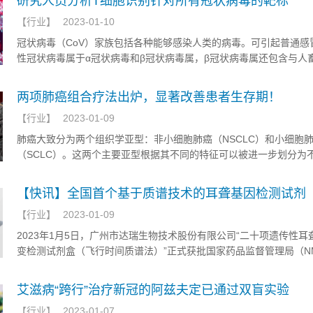
研究人员分析T细胞识别针对所有冠状病毒的靶标
自世界各地的Biotech公司，会议迎来了550多家企业。其中包括多
【
行业
】
2023-01-10
研发公司。
冠状病毒（CoV）家族包括各种能够感染人类的病毒。可引起普通感
性冠状病毒属于α冠状病毒和β冠状病毒属，β冠状病毒属还包含与人
大流行有关的亚属，包括沙贝科冠状病毒（SARS-CoV和SARS-CoV-
merbecoCoV（MERS-CoV）。因此，有必要探索泛冠状病毒疫苗
两项肺癌组合疗法出炉，显著改善患者生存期！
供适应性免疫保护，以应对新的潜在冠状病毒爆发，特别是在β冠状
【
行业
】
2023-01-09
系的背景下。
肺癌大致分为两个组织学亚型：非小细胞肺癌（NSCLC）和小细胞
（SCLC）。这两个主要亚型根据其不同的特征可以被进一步划分为
型。现在我们知道，不少非小细胞肺癌是驱动基因突变导致的，这一
用靶向治疗。此外，免疫疗法在肺癌的治疗中应用也越来越广泛。
【快讯】全国首个基于质谱技术的耳聋基因检测试剂
【
行业
】
2023-01-09
2023年1月5日，广州市达瑞生物技术股份有限公司“二十项遗传性耳
变检测试剂盒（飞行时间质谱法）”正式获批国家药品监督管理局（N
三类医疗器械认证
艾滋病“跨行”治疗新冠的阿兹夫定已通过双盲实验
【
行业
】
2023-01-07