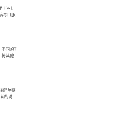
IV-1
病毒口服
毒和新冠
。不同的T
，将其他
可以抵消
的治疗方
降解单链
作者的说
高度敏感
、埃博拉和