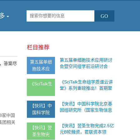
多
栏目推荐
第五届单细胞技术应用研讨
第五届单细
，答案尽
会暨空间组学前沿研讨会
胞技术应
《SciTalk生命组学质谱云讲
《SciTalk生
堂》系列重磅推出！首期聚
焦呼吸系统疾病研究，欢迎
观看！
【快讯】中国科学院北京基
【快讯】中
因组研究所（国家生物信息
国科学院
8家中国
中心）主持制订组学应用卫
大集团相关
生信息团体标准
【快讯】翌圣生物完成2.5亿
【快讯】翌
元B轮融资，君联资本领
圣生物完
投，深耕分子酶产业