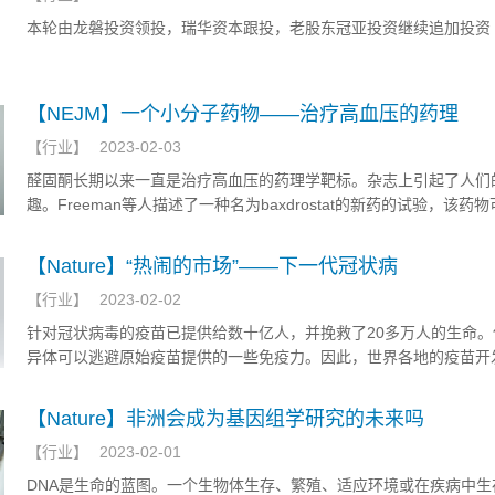
本轮由龙磐投资领投，瑞华资本跟投，老股东冠亚投资继续追加投资
【NEJM】一个小分子药物——治疗高血压的药理
【
行业
】
2023-02-03
醛固酮长期以来一直是治疗高血压的药理学靶标。杂志上引起了人们
趣。Freeman等人描述了一种名为baxdrostat的新药的试验，该药
治性高血压患者的醛固酮合酶。
【Nature】“热闹的市场”——下一代冠状病
【
行业
】
2023-02-02
针对冠状病毒的疫苗已提供给数十亿人，并挽救了20多万人的生命。
异体可以逃避原始疫苗提供的一些免疫力。因此，世界各地的疫苗开
研究数十种“下一代”疫苗：不仅仅是第一个版本的更新，还有使用新
台的疫苗。
【Nature】非洲会成为基因组学研究的未来吗
【
行业
】
2023-02-01
DNA是生命的蓝图。一个生物体生存、繁殖、适应环境或在疾病中生