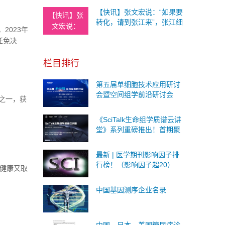
【快讯】张文宏说：“如果要
【快讯】张
转化，请到张江来”，张江细
文宏说：
2023年
胞产业园将扩容至16万平方
任免决
米，国内企业融资总额超50
亿元
栏目排行
第五届单细胞技术应用研讨
会暨空间组学前沿研讨会
家之一，获
《SciTalk生命组学质谱云讲
堂》系列重磅推出！首期聚
焦呼吸系统疾病研究，欢迎
观看！
最新 | 医学期刊影响因子排
行榜！（影响因子超20）
检健康又取
中国基因测序企业名录