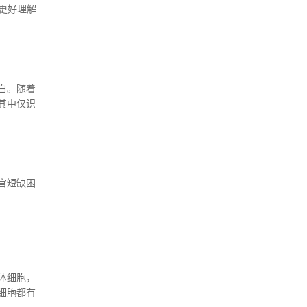
更好理解
和迁移。
体现出
白。随着
其中仅识
官短缺困
体细胞，
细胞都有