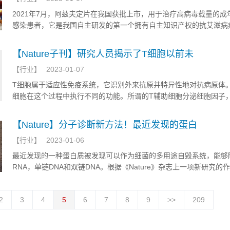
2021年7月，阿兹夫定片在我国获批上市，用于治疗高病毒载量的成年H
感染患者，它是我国自主研发的第一个拥有自主知识产权的抗艾滋病
核苷类药物。新冠病毒是一种典型的RNA病毒，阿兹夫定针对艾滋病
病毒具有相似的作用机制。
【Nature子刊】研究人员揭示了T细胞以前未
【
行业
】
2023-01-07
T细胞属于适应性免疫系统，它识别外来抗原并特异性地对抗病原体
细胞在这个过程中执行不同的功能。所谓的T辅助细胞分泌细胞因子
免疫细胞吸引到感染部位并在那里引发炎症。然而，辅助性T细胞也
炎症。更好地了解这些机制有助于开发针对病原体或自身免疫性疾病
【Nature】分子诊断新方法！最近发现的蛋白
法。
【
行业
】
2023-01-06
最近发现的一种蛋白质被发现可以作为细菌的多用途自毁系统，能够
RNA，单链DNA和双链DNA。根据《Nature》杂志上一项新研究的
法，凭借其靶向多种遗传物质的能力，这一发现具有开发新的廉价且
的家庭诊断测试的潜力，用于各种传染病，包括 COVID-19、流感
2
3
4
5
6
7
8
9
>>
209
寨卡。