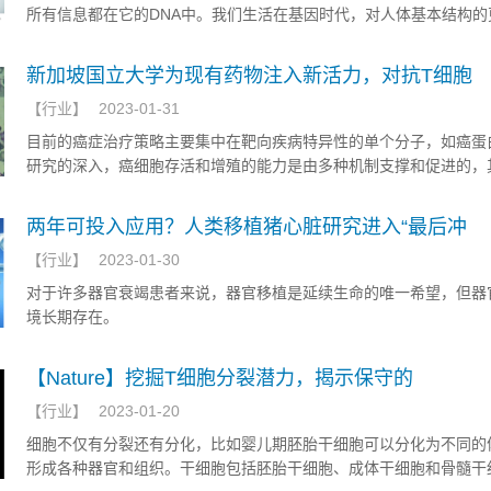
所有信息都在它的DNA中。我们生活在基因时代，对人体基本结构的
有助于医学研究和治疗，并更好地解释了人类如何在世界范围内进化
但是，人类遗传变异的图景仍然令人沮丧地不完整，世界多样性远未
新加坡国立大学为现有药物注入新活力，对抗T细胞
来。
【
行业
】
2023-01-31
目前的癌症治疗策略主要集中在靶向疾病特异性的单个分子，如癌蛋
研究的深入，癌细胞存活和增殖的能力是由多种机制支撑和促进的，
别和抑制一种机制通常不足以减缓疾病的进展。
两年可投入应用？人类移植猪心脏研究进入“最后冲
【
行业
】
2023-01-30
对于许多器官衰竭患者来说，器官移植是延续生命的唯一希望，但器
境长期存在。
【Nature】挖掘T细胞分裂潜力，揭示保守的
【
行业
】
2023-01-20
细胞不仅有分裂还有分化，比如婴儿期胚胎干细胞可以分化为不同的
形成各种器官和组织。干细胞包括胚胎干细胞、成体干细胞和骨髓干