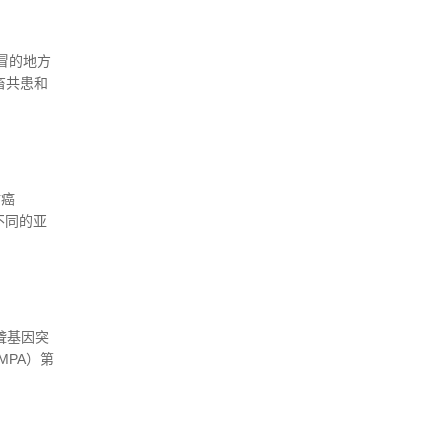
家中国新药
冒的地方
畜共患和
2）和
概念，以提
病毒亚谱
肺癌
不同的亚
类肺癌适
聋基因突
MPA）第