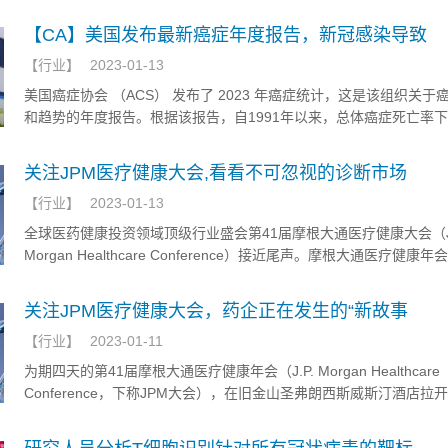
高浓度的端粒酶，这样才能反复分裂并形成组织器官。
【CA】美国发布最新癌症年度报告，新冠感染导致
【
行业
】
2023-01-13
美国癌症协会 （ACS） 发布了 2023 年癌症统计，这是该组织关于
和趋势的年度报告。根据该报告，自1991年以来，总体癌症死亡率
33%，估计避免了380万例癌症死亡。根据 ACS 数据，到 2023 年
将有 1958310 例新发癌症病例和 609820 例癌症死亡。这些主要
关注JPM医疗健康大会,看看不可忽视的诊断市场
《CA：临床医生癌症杂志》上。
【
行业
】
2023-01-13
全球医药健康投资领域顶级行业盛会第41届摩根大通医疗健康大会（J.
Morgan Healthcare Conference）接近尾声。摩根大通医疗健康
球业内规模最大、信息最丰富的医疗投资研讨会，已成为全球医疗健
风向标。和以往一样，本次大会也是继续聚集了全球行业领袖、新兴
关注JPM医疗健康大会，药企正在发生的“新故事
企业、创新技术创造者和投资界成员，共同探讨医疗健康行业的最新
【
行业
】
2023-01-11
来发展方向。
为期四天的第41届摩根大通医疗健康年会（J.P. Morgan Healthcare
Conference，下称JPM大会），在旧金山圣弗朗西斯威斯汀酒店拉
据悉，会议邀请了包括行业、市场、学术界和政府等领域的全球投资
领袖，共计约8000名与会者。药企方面，从跻身全球100强的制药