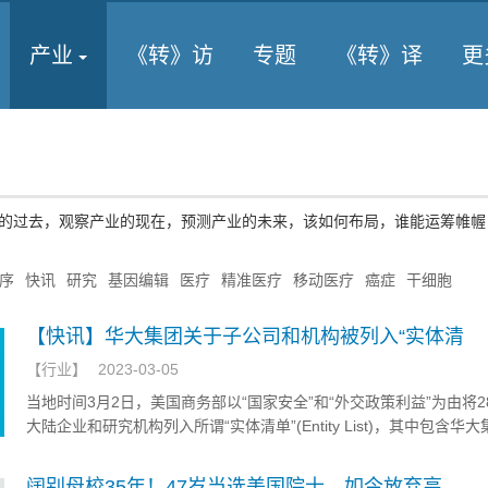
产业
《转》访
专题
《转》译
更
的过去，观察产业的现在，预测产业的未来，该如何布局，谁能运筹帷幄
序
快讯
研究
基因编辑
医疗
精准医疗
移动医疗
癌症
干细胞
【快讯】华大集团关于子公司和机构被列入“实体清
【
行业
】
2023-03-05
当地时间3月2日，美国商务部以“国家安全”和“外交政策利益”为由将2
大陆企业和研究机构列入所谓“实体清单”(Entity List)，其中包含华
子公司和机构，3月5日晚，华大集团做出如下回应
阔别母校35年！47岁当选美国院士，如今放弃高