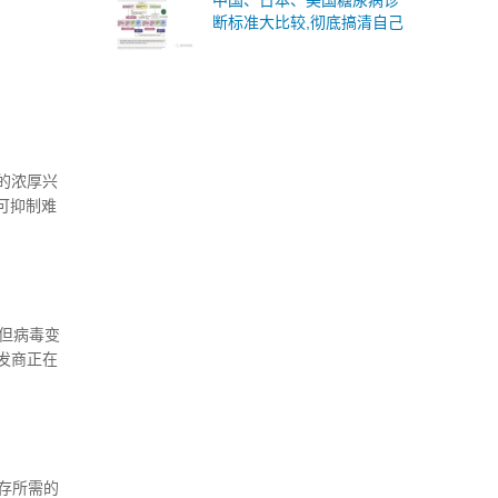
中国、日本、美国糖尿病诊
断标准大比较,彻底搞清自己
是不是高糖分子!
的浓厚兴
物可抑制难
但病毒变
发商正在
技术和平
存所需的