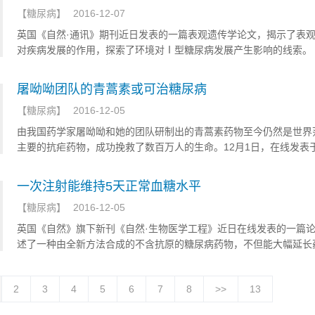
【
糖尿病
】
2016-12-07
英国《自然·通讯》期刊近日发表的一篇表观遗传学论文，揭示了表
对疾病发展的作用，探索了环境对Ⅰ型糖尿病发展产生影响的线索。
屠呦呦团队的青蒿素或可治糖尿病
【
糖尿病
】
2016-12-05
由我国药学家屠呦呦和她的团队研制出的青蒿素药物至今仍然是世界
主要的抗疟药物，成功挽救了数百万人的生命。12月1日，在线发表
Cell（《细胞》）杂志上的一项突破性研究表明，这一药物或许还可
亿糖尿病患者。
一次注射能维持5天正常血糖水平
【
糖尿病
】
2016-12-05
英国《自然》旗下新刊《自然·生物医学工程》近日在线发表的一篇
述了一种由全新方法合成的不含抗原的糖尿病药物，不但能大幅延长
鼠体内的作用时间，还消除了患者体内有预存抗体导致的药物副作用
2
3
4
5
6
7
8
>>
13