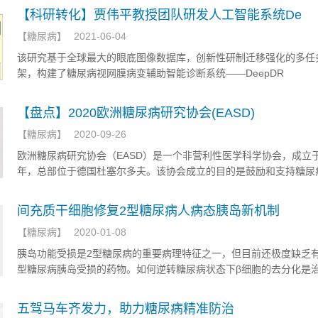
进β细胞再生的新机制，为促进β细胞再生的治疗策略研发提供了新视
【科研转化】贾伟平教授团队研发人工智能系统De
【
糖尿病
】
2021-06-04
该研究基于全球最大的眼底图像数据库，创新性研制迁移强化的多任
架，构建了糖尿病视网膜病变辅助智能诊断系统——DeepDR
【盘点】2020欧洲糖尿病研究协会(EASD)
【
糖尿病
】
2020-09-26
欧洲糖尿病研究协会（EASD）是一个非营利性医学科学协会，成立于1
年，总部位于德国杜塞尔多夫。该协会成立的目的是鼓励和支持糖尿
研究，将所获取的知识快速传播并促进其应用，以往EASD每年会在
洲城市举行年会，是欧洲规模最大、最负盛名的糖尿病会议。
间充质干细胞修复2型糖尿病人病态胰岛新机制
【
糖尿病
】
2020-01-08
胰岛功能受损是2型糖尿病的重要病理特征之一，但目前还极度缺乏有
型糖尿病胰岛受损的药物。如何逆转糖尿病状态下β细胞的去分化是治
尿病的重要环节。
五驾马车齐发力，助力糖尿病精准防治