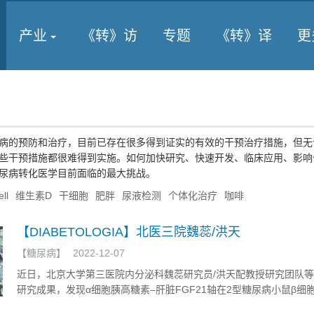
产业
《转》访
专题
《转》译
更
病的预防和治疗，目前已存在很多得到证实的有效的干预治疗措施，但无
些干预措施都很难得到实施。如何加快研究、快速开发、临床应用、影响
尿病转化医学目前面临的最大挑战。
ell
维生素D
干细胞
肥胖
尿液检测
个体化治疗
咖啡
【DIABETOLOGIA】北医三院魏蕊/洪天
【
糖尿病
】
2022-12-07
近日，北京大学第三医院内分泌科魏蕊研究员/洪天配教授研究团队
研究成果，发现α细胞胰高糖素–肝脏FGF21轴在2型糖尿病小鼠β细
发挥重要调控作用，揭示了胰高糖素受体（GCGR）阻滞改善糖尿病