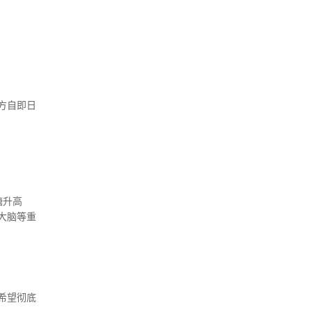
方自即日
糖升高
大脑等重
希望彻底