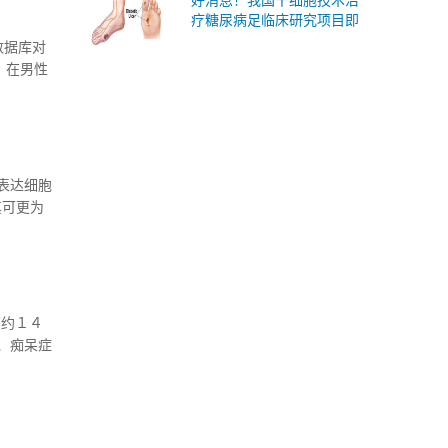
好消息！我国干细胞技术治
疗糖尿病足临床研究项目即
日启动！
数据库对
，在男性
。由此可
表达细胞
其可更为
病的关
（约１４
、痴呆症