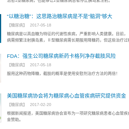
治愈1型糖尿病，也能够让2型糖尿病患者停止胰岛素​注射。
“以糖治糖”：这思路治糖尿病是不是“脑洞”够大
【
糖尿病
】
2017-05-18
糖尿病是以高血糖为特征的代谢性疾病，严重影响人类健康。目前，
病需频繁注射胰岛素，Ⅱ型糖尿病需长期服用降糖药，但这些治疗过
会导致胰岛素抵抗、低血糖、血糖失控等。因此，需突破传统血糖控
研发不打胰岛素、不吃降糖药的新产品来治疗糖尿病。5月16日，一项
FDA：强生公司糖尿病新药卡格列净存截肢风险
糖”的新成果在顶级化学期刊《美国化学会志》上发表，同济大学高
【
糖尿病
】
2017-05-18
系研究生萧雨芬和孙辉为论文第一作者，杜建忠教授为通讯作者。
服用这种药物降糖，截肢的概率是使用安慰剂治疗方法的两倍！
美国糖尿病协会将为糖尿病心血管疾病研究提供资金
【
糖尿病
】
2017-02-20
根据新闻报道，美国糖尿病协会宣布为一项研究糖尿病患者心血管疾
金赞助。