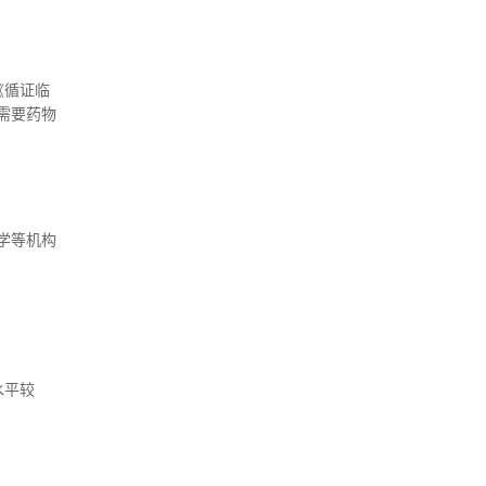
《循证临
需要药物
学等机构
水平较