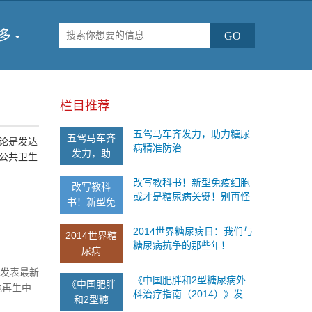
多
栏目推荐
五驾马车齐发力，助力糖尿
五驾马车齐
论是发达
病精准防治
发力，助
公共卫生
改写教科书！新型免疫细胞
改写教科
或才是糖尿病关键！别再怪
书！新型免
胰岛素啦！
2014世界糖尿病日：我们与
2014世界糖
糖尿病抗争的那些年！
尿病
等发表最新
《中国肥胖和2型糖尿病外
《中国肥胖
胞再生中
科治疗指南（2014）》发
和2型糖
控制和促
布！