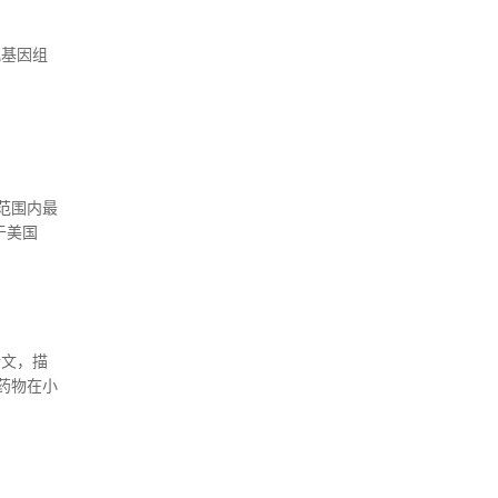
观基因组
范围内最
于美国
以拯救数
论文，描
药物在小
。