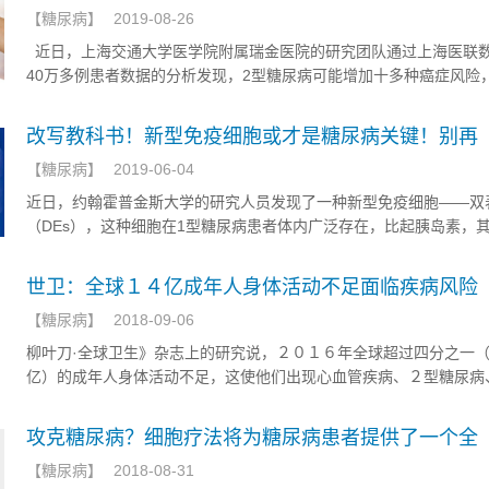
【
糖尿病
】
2019-08-26
近日，上海交通大学医学院附属瑞金医院的研究团队通过上海医联
40万多例患者数据的分析发现，2型糖尿病可能增加十多种癌症风险
中与11种癌症风险升高有关，在女性中则与13种癌症风险升高有关
见，糖尿病的防治急不可耐！
改写教科书！新型免疫细胞或才是糖尿病关键！别再
【
糖尿病
】
2019-06-04
近日，约翰霍普金斯大学的研究人员发现了一种新型免疫细胞——双
（DEs），这种细胞在1型糖尿病患者体内广泛存在，比起胰岛素，
强烈地驱动免疫系统攻击β细胞。这就意味着，或许DEs才是1型糖尿
键！
世卫：全球１４亿成年人身体活动不足面临疾病风险
【
糖尿病
】
2018-09-06
柳叶刀·全球卫生》杂志上的研究说，２０１６年全球超过四分之一
亿）的成年人身体活动不足，这使他们出现心血管疾病、２型糖尿病
以及一些癌症的风险增加。
攻克糖尿病？细胞疗法将为糖尿病患者提供了一个全
【
糖尿病
】
2018-08-31