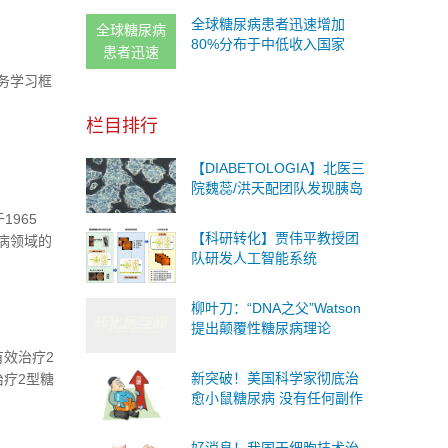
角。
全球糖尿病患者迅速增加
全球糖尿病
80%分布于中低收入国家
患者迅速
务学习框
栏目排行
【DIABETOLOGIA】北医三
院魏蕊/洪天配团队发现胰岛
β细胞再生新机制！
965
【科研转化】贾伟平教授团
病领域的
队研发人工智能系统
不同的欧
DeepDR 精准识别糖尿病视
网膜病变
柳叶刀：“DNA之父”Watson
提出颠覆性糖尿病理论
效治疗2
新突破！美国科学家彻底治
疗2型糖
愈小鼠糖尿病 没有任何副作
用