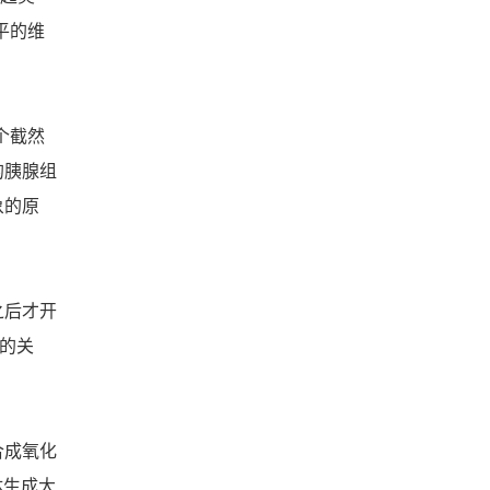
平的维
个截然
的胰腺组
象的原
之后才开
题的关
合成氧化
体生成大