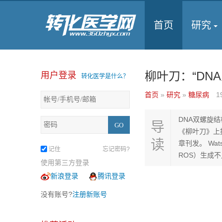
首页
研究
柳叶刀：“DN
用户登录
转化医学是什么？
首页
»
研究
»
糖尿病
1
DNA双螺旋结
导
《柳叶刀》上
读
章刊发。 W
记住
忘记密码?
ROS）生成
使用第三方登录
新浪登录
腾讯登录
没有账号?
注册新账号