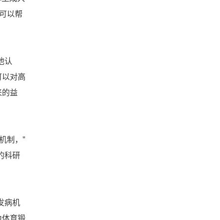
可以帮
他认
可以对高
来的益
机制，”
的科研
发病机
为体育锻