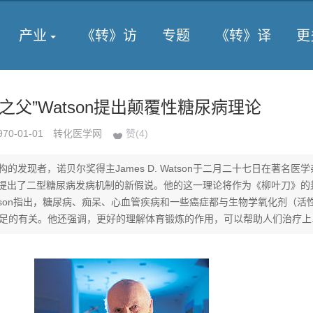
产业
《转》访
专题
《转》译
更
A之父”Watson提出颠覆性糖尿病理论
970-01-01
转化医学网
赞(
4
)
构的发现者，诺贝尔奖得主James D. Watson于二月二十七日在著名医
提出了二型糖尿病发病机制的新假说。他的这一理论将作为《柳叶刀》的
atson指出，糖尿病、痴呆、心血管疾病和一些癌症都与生物学氧化剂（活
不足的有关。他还强调，更好的理解体育锻炼的作用，可以帮助人们治疗上..