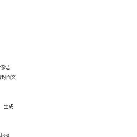
学杂志
的封面文
）生成
引起炎