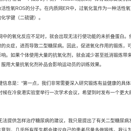
活性氧ROS的分子。在内质网ER中，过氧化氢作为一种活性氧
的化学键（二硫键）。
内质网中的氧化反应不足时，就会出现无法行使功能的未折叠蛋白。
腺的炎症，进而导致二型糖尿病。因此，促进氧化作用的锻炼，
影响。如果个体使用大量的抗氧化剂，就会减少甚至抵消锻炼带
，服用大量抗氧化剂补品会影响运动员的训练效果。
个关键信息是：“第一点，我们非常需要深入研究锻炼有益健康的具体
晚些时候在冷泉港实验室举行一次学术会议，希望到时发布一个更大
，无法提供怎样治疗糖尿病的建议，我只是提出了有关二型糖尿病
注意到，几乎所有医生都会建议自己的患者尽量多做锻炼。我认