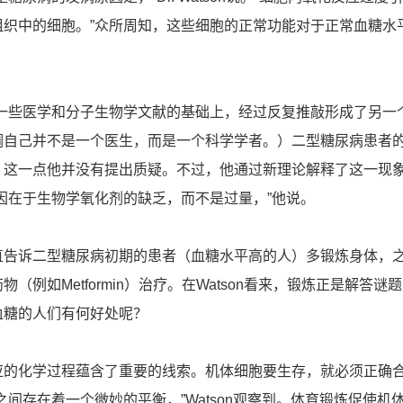
组织中的细胞。”众所周知，这些细胞的正常功能对于正常血糖水
n在一些医学和分子生物学文献的基础上，经过反复推敲形成了另一
调自己并不是一个医生，而是一个科学学者。）二型糖尿病患者
，这一点他并没有提出质疑。不过，他通过新理论解释了这一现
因在于生物学氧化剂的缺乏，而不是过量，”他说。
直告诉二型糖尿病初期的患者（血糖水平高的人）多锻炼身体，
（例如Metformin）治疗。在Watson看来，锻炼正是解答谜
血糖的人们有何好处呢？
应的化学过程蕴含了重要的线索。机体细胞要生存，就必须正确
之间存在着一个微妙的平衡，”Watson观察到。体育锻炼促使机