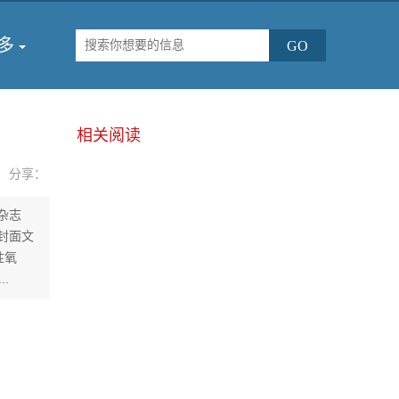
多
相关阅读
分享：
学杂志
封面文
性氧
.