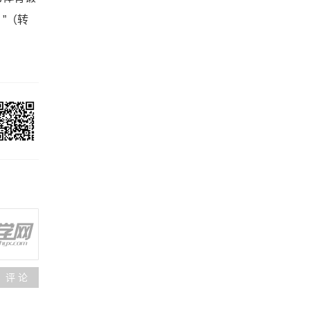
”（转
评 论