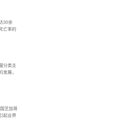
30余
瘤死亡率的
原因。由
，即使行
，外周血
或缺的重要角
因其对肿
瘤分类主
的治疗靶
的发展，
胃癌辅助
的转变。
监测、预
肿瘤分类
要依据。
美国芝加哥
引起业界
客观缓解