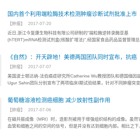
达越高的乳腺癌患者预后越差。这些特殊的细胞具有干细胞的特征，
治疗中残存，还能驱动甚至重启肿瘤生长。先前研究表明，人体内维
国内首个利用端粒酶技术检测肿瘤诊断试剂批准上市
然降解的产物维甲酸，具有对抗CK5 +细胞的作用，但将维甲类化合
【
肿瘤
】
2017-07-20
乳腺癌治疗的临床试验基本都已失败告终。
近日,浙江今复康生物科技有限公司研制的"端粒酶逆转录酶亚基
(hTERT)mRNA检测试剂盒(核酸扩增法)",经国家食品药品监督管理
市,这是我国首个利用端粒酶技术进行肺部肿瘤辅助诊断的检测试剂,
内空白。
《自然》：开天辟地！美德两国团队同时宣布，抗癌
【
肿瘤
】
2017-07-07
美国波士顿达纳-法伯癌症研究所Catherine Wu教授团队和德国缅因
Ugur Sahin团队分别宣布了两项临床I期试验结果，针对不同肿瘤突
个性化疫苗，在黑色素瘤患者治疗中大获成功[1]！ 这是首次在临床
得成功的癌症疫苗研究报道！两组团队的研究成果同时发表在 7月5
葡萄糖溶液检测癌细胞 减少放射性副作用
《Nature》上！
【
肿瘤
】
2017-07-06
在磁共振成像（MRI）时，造影剂被用于增强组织结构的成像。虽然
血管和细胞之间的空间的信号，但是并没有达到细胞内部。相比之下
会被细胞吸收，然后在人体细胞内分解。