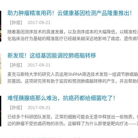
帮助。要做到这一点，了解转移后的肿瘤与原发肿瘤有何区别非常重
助力肿瘤精准用药！云健康基因检测产品隆重推出！
【
肿瘤
】
2017-09-21
随着基因测序技术的高速发展，以及测序成本的大幅降低，以精准检
化临床治疗为基础的精准医疗已经越来越深远地影响了癌症、遗传病
临床诊疗。肿瘤的发生往往伴随着多个基因变异，且具有异质性。随
多肿瘤靶点驱动基因被发现，传统单项检测技术已经不足以满足当下
新发现！这组基因能调控肺癌脑转移
求。二代测序技术（NGS）能实现多基因平行检测，在比传统检测方
【
肿瘤
】
2017-09-21
样本的条件下，达到更高的技术灵敏度，从而更真实地还原肿瘤变异
此在肿瘤临床精准诊断与治疗中得到了广泛应用。
麦克马斯特大学的研究人员运用ShRNA筛选技术发现一组调节肺癌
控基因。这项研究将有助于监控和预测肺癌脑转移的产生，并且帮助
肺癌脑转移的靶向疗法。
难怪胰腺癌那么难治，抗癌药都给细菌吃了！
【
肿瘤
】
2017-09-21
已经多个科研团队发现，正常的细胞可能会无意中释放出一些物质，
边的肿瘤不受抗癌药物的杀伤。这解释了为什么即使是靶向疗法——
各种癌症背后的具体的基因缺陷的药物——有时也会溃于临门一脚。
室中测试药物对抗孤立的癌细胞的作用时，效果与预期一致。但是，