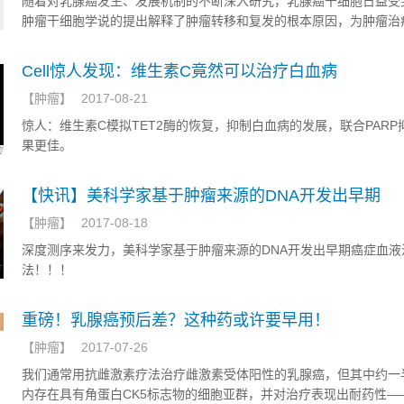
随着对乳腺癌发生、发展机制的不断深入研究，乳腺癌干细胞日益受
治疗的时机，而头颈部肿瘤的临床常见致残、致死的主要原因为肿瘤
肿瘤干细胞学说的提出解释了肿瘤转移和复发的根本原因，为肿瘤治
转移。外周血循环肿瘤细胞（circulating tumor cells ,CTCs)被认
个新的研究思路，随着对乳腺癌干细胞的致病分子机制、特性和相关
的复发、转移密切相关，因其对肿瘤的早期诊断、临床分期、复发转
机制的深入研究，明确了乳腺癌干细胞在乳腺癌发生、发展中所扮演
Cell惊人发现：维生素C竟然可以治疗白血病
监测、预后判断、开发新的治疗靶点具有重要价值。美晶医疗与临床
对靶向乳腺癌干细胞的肿瘤治疗方法的研究具有重要指导意义。本文
就目前CTCs检测技术在肿瘤辅助诊疗和预后的意义进行归纳总结，
【
肿瘤
】
2017-08-21
干细胞的特征、调控乳腺癌干细胞的相关信号通路以及乳腺癌干细胞
后肿瘤的复发转移和耐药监测、预后判断，治疗策略的及时调整，开
质转化、乳腺癌转移、肿瘤微环境、治疗抵抗等方面的主要研究进展
惊人：维生素C模拟TET2酶的恢复，抑制白血病的发展，联合PARP
疗靶点提供新的思路和重要依据。
述。
果更佳。
【快讯】美科学家基于肿瘤来源的DNA开发出早期
【
肿瘤
】
2017-08-18
深度测序来发力，美科学家基于肿瘤来源的DNA开发出早期癌症血液
法！！！
重磅！乳腺癌预后差？这种药或许要早用！
【
肿瘤
】
2017-07-26
我们通常用抗雌激素疗法治疗雌激素受体阳性的乳腺癌，但其中约一
内存在具有角蛋白CK5标志物的细胞亚群，并对治疗表现出耐药性——