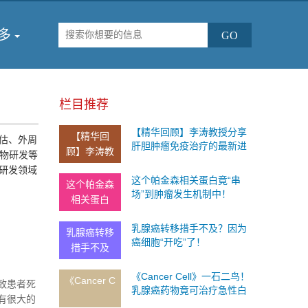
多
栏目推荐
【精华回顾】李涛教授分享
【精华回
估、外周
肝胆肿瘤免疫治疗的最新进
顾】李涛教
药物研发等
展
研发领域
这个帕金森相关蛋白竟“串
这个帕金森
场”到肿瘤发生机制中！
相关蛋白
乳腺癌转移措手不及？因为
乳腺癌转移
癌细胞“开吃”了！
措手不及
《Cancer Cell》一石二鸟！
《Cancer C
致患者死
乳腺癌药物竟可治疗急性白
有很大的
血病