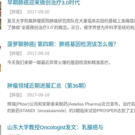
早期肺癌迎来微创治疗3.0时代
瘤由于周围健康的细胞而得到一种天然的保护，药物就可能会失败。
【
肿瘤
】
2017-09-20
复旦大学附属肿瘤医院肺癌研究团队在大量临床实践的基础上准确描
了肺癌“全面微创治疗3.0”的概念。近日，被学界誉为外科学圣经的
刊《外科学年鉴》在“外科学展望”一栏中在线发表了这一重要述评文
是可见创伤的最小化。
菠萝聊肺癌| 第四期：肺癌基因检测该怎么做？
【
肿瘤
】
2017-09-19
今天我们来聊一聊最近异常火爆的基因检测和精准医疗。
肿瘤领域近期进展汇总（第36期）
【
肿瘤
】
2017-09-18
辉瑞(Pfizer)公司和安斯泰来制药(Astellas Pharma)近日宣布，治
的新药XTANDI（enzalutamide）的3期临床试验PROSPER达到了
点。
山东大学教授Oncologist发文：乳腺癌与