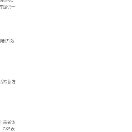
到重视。
的复发和
疗提供一
为与恶性肿瘤
分子调控
移和耐药
的角色，
合作代表
对乳腺癌
以期为今
与上皮间
发新的治
做一综
抑制剂效
活检新方
半患者体
CK5表