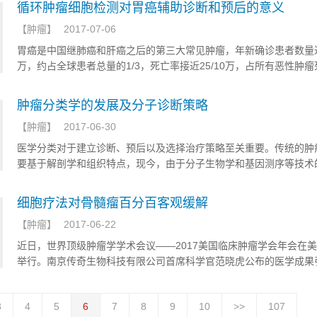
循环肿瘤细胞检测对胃癌辅助诊断和预后的意义
【
肿瘤
】
2017-07-06
胃癌是中国继肺癌和肝癌之后的第三大常见肿瘤，年新确诊患者数量达
万，约占全球患者总量的1/3，死亡率接近25/10万，占所有恶性肿
23%。胃癌至今难以治愈，肿瘤的复发、转移是其致残、致死的主要
于胃癌的早期诊断率低，临床确诊时接近40%的患者已失去手术机会
肿瘤分类学的发展及分子诊断策略
根治术的患者，术后仍有将近80%会出现复发与转移。在这一过程中
【
肿瘤
】
2017-06-30
循环肿瘤细胞（circulating tumor cells ,CTCs)被认为扮演着不可
色。外周血循环肿瘤细胞被认为与恶性肿瘤的复发、转移密切相关，
医学分类对于建立诊断、预后以及选择治疗策略至关重要。传统的肿
瘤的早期诊断、临床分期、复发转移和耐药监测、预后判断、开发新
要基于解剖学和组织特点，现今，由于分子生物学和基因测序等技术
点具有重要价值。美晶医疗与临床合作代表就目前CTCs检测技术在
肿瘤驱动基因的发现推动了肿瘤治疗由传统的放化疗向分子靶向治疗
诊疗和预后的意义进行归纳总结，以期为今后胃癌的复发转移和耐药
这一转变带来的是肿瘤分类学和治疗模式的转变，而基于分子分型的
细胞疗法对骨髓瘤百分百客观缓解
后判断，治疗策略的及时调整，开发新的治疗靶点提供新的思路和重
使患者分层接受最优的靶向治疗，这就是精准医学的核心思路。
【
肿瘤
】
2017-06-22
近日，世界顶级肿瘤学学术会议——2017美国临床肿瘤学会年会在
举行。南京传奇生物科技有限公司首席科学官范晓虎公布的医学成果
极大震动——其针对多发性骨髓瘤自主研发的细胞疗法，可使该病的
率达到100%。
3
4
5
6
7
8
9
10
>>
107