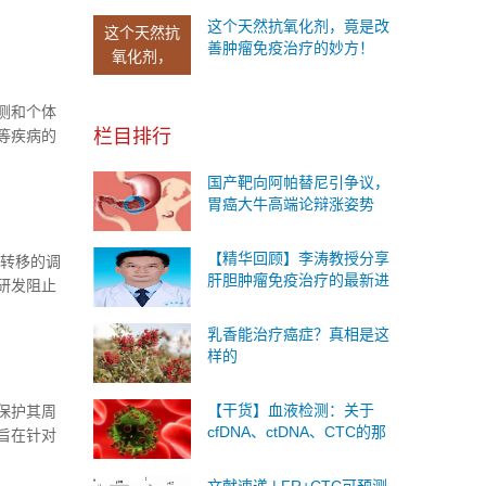
要。
这个天然抗氧化剂，竟是改
这个天然抗
善肿瘤免疫治疗的妙方！
氧化剂，
测和个体
栏目排行
等疾病的
着越来越
国产靶向阿帕替尼引争议，
的临床需
胃癌大牛高端论辩涨姿势
法更节省
全景，因
【精华回顾】李涛教授分享
脑转移的调
肝胆肿瘤免疫治疗的最新进
研发阻止
展
乳香能治疗癌症？真相是这
样的
【干货】血液检测：关于
保护其周
cfDNA、ctDNA、CTC的那
旨在针对
些事儿
当在实验
实际的肿