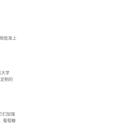
不仅能在
生素A自
物应用于
总局批准上
填补了国
兹大学
变定制的
试验中取
日的
它们加强
，葡萄糖