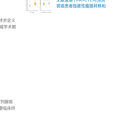
文献速递 | FR+CTC可预测
胃癌患者隐匿性腹膜转移和
早期复发
述并定义
权威学术期
章，不仅
疗前列腺癌
主要临床终