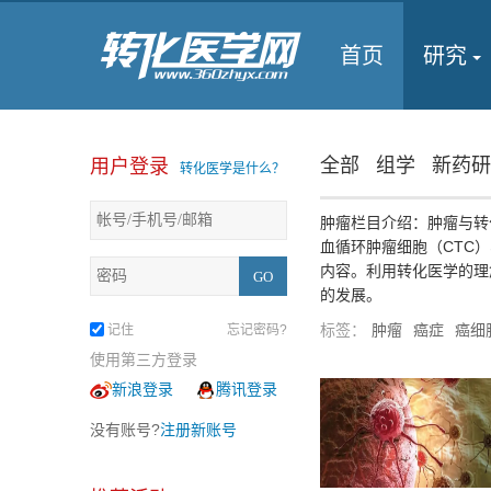
首页
研究
全部
组学
新药研
用户登录
转化医学是什么？
肿瘤栏目介绍：肿瘤与转
血循环肿瘤细胞（CTC
内容。利用转化医学的理
的发展。
标签：
肿瘤
癌症
癌细
记住
忘记密码?
使用第三方登录
新浪登录
腾讯登录
没有账号?
注册新账号