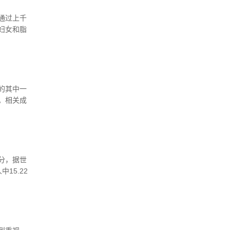
通过上千
妇女和脂
腺癌和肥
的其中一
。相关成
分，据世
15.22
，疑与遗传
以手术治
道显示即
提示着不良
去了最佳