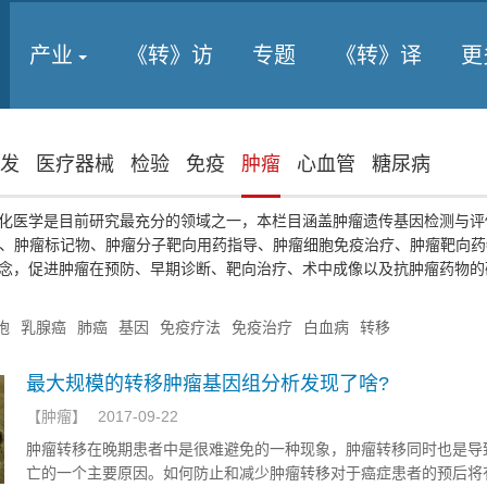
产业
《转》访
专题
《转》译
更
发
医疗器械
检验
免疫
肿瘤
心血管
糖尿病
化医学是目前研究最充分的领域之一，本栏目涵盖肿瘤遗传基因检测与评
）、肿瘤标记物、肿瘤分子靶向用药指导、肿瘤细胞免疫治疗、肿瘤靶向
念，促进肿瘤在预防、早期诊断、靶向治疗、术中成像以及抗肿瘤药物的
胞
乳腺癌
肺癌
基因
免疫疗法
免疫治疗
白血病
转移
最大规模的转移肿瘤基因组分析发现了啥?
【
肿瘤
】
2017-09-22
肿瘤转移在晚期患者中是很难避免的一种现象，肿瘤转移同时也是导
亡的一个主要原因。如何防止和减少肿瘤转移对于癌症患者的预后将