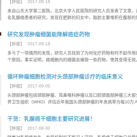
【
肿瘤
】
2017-09-18
来自山东大学第二医院，北京大学人民医院的研究人员发表了文章，
名乳腺癌患者的研究，发现在肥胖的妇女中，脂肪主要堆积在腹部的
肪分布在全身各处的妇女可能会发展为不同亚型的乳腺癌，这表明乳
胖之间的联系可能比以前想象的更为复杂。
研究发现肿瘤细菌能降解癌症药物
【
肿瘤
】
2017-09-18
多亏了一项偶然的发现，研究人员找到了为何化疗药物有时不起作用
个原因。事实证明，癌细胞内的细菌会摧毁一些药物，使其变得无效
果日前发表于《科学》杂志。
循环肿瘤细胞检测对头颈部肿瘤诊疗的临床意义
【
肿瘤
】
2017-09-05
头颈部肿瘤包括颈部肿瘤、耳鼻喉科肿瘤以及口腔颌面部肿瘤三大部
界卫生组织（WHO）评估近年我国头颈部肿瘤的年发病率为每10万人中
人次（15.22/10万），占全身恶性肿瘤的4.45%。其病因尚未明确
因素相关，且长期接触有害物质亦为诱发因素之一。头颈部肿瘤目前
干货：乳腺癌干细胞主要研究进展！
疗辅以放疗化疗为主，早期无明显临床症状，芝加哥大学医学院的报
【
肿瘤
】
2017-08-30
使行手术或局部放化疗，其远端转移转移率仍高达4- 23%，且往往
的预后【1,2】。由于临床确诊的头颈部肿瘤主要为进展期，从而失