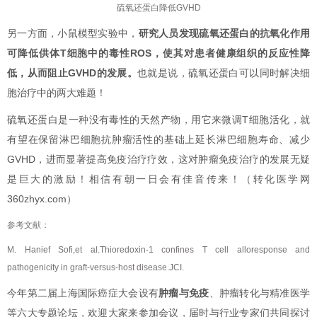
硫氧还蛋白降低GVHD
另一方面，小鼠模型实验中，
研究人员发现硫氧还蛋白的抗氧化作用
可降低供体T细胞中的毒性ROS，使其对患者健康组织的反应性降
低，从而阻止GVHD的发展。
也就是说，硫氧还蛋白可以同时解决细
胞治疗中的两大难题！
硫氧还蛋白是一种没有毒性的天然产物，用它来微调T细胞活化，就
有望在保留淋巴细胞抗肿瘤活性的基础上延长淋巴细胞寿命、减少
GVHD，进而显著提高免疫治疗疗效，这对肿瘤免疫治疗的发展无疑
是巨大的激励！相信有朝一日会有佳音传来！（转化医学网
360zhyx.com）
参考文献：
M. Hanief Sofi,et al.Thioredoxin-1 confines T cell alloresponse and
pathogenicity in graft-versus-host disease.JCI.
今年第二届上海国际癌症大会设有
肿瘤与免疫
、肿瘤转化与精准医学
等六大专题论坛，欢迎大家来参加会议，届时与行业专家们共同探讨