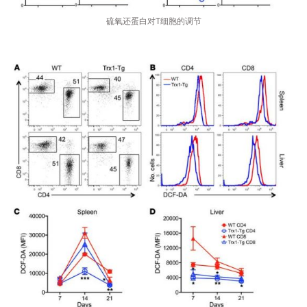
硫氧还蛋白对T细胞的调节