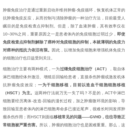
肿瘤免疫治疗是通过重新启动并维持肿瘤-免疫循环，恢复机体正常的
抗肿瘤免疫反应，从而控制与清除肿瘤的一种治疗方法，目前最受人
瞩目的是免疫检查点抑制剂。但是，除了血液肿瘤，其有效率仅在
10~30%之间，重要原因之一是患者体内的免疫细胞过弱过少，
即使
免疫检查点抑制剂解除了癌种对免疫细胞的抑制，本就薄弱的免疫力
对癌种的抵抗力依旧有限。
因此，以增加免疫细胞来增强机体免疫力
的细胞治疗也日益受到关注。
细胞治疗主要有两种模式，一为
过继免疫细胞治疗（ACT）
，取自体
淋巴细胞经体外激活、增殖后回输给患者，直接杀伤肿瘤或激发机体
抗肿瘤免疫效应；
一为干细胞移植，目前以造血干细胞细胞移植
（HSCT）为主。
这两种疗法就万无一失了吗？不是的，ACT中淋巴
细胞要经历离体-改造-回输的漫长过程，加之肿瘤微环境的影响，导
致回输至患者体内的淋巴细胞寿命多已接近尾声，很难长时间发挥肿
瘤杀伤作用；而HSCT则面临
移植常见的问题——GVHD，往往导致正
常细胞被严重伤害。
所以，肿瘤的细胞治疗也是困难重重。那么，这