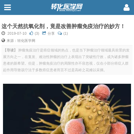
这个天然抗氧化剂，竟是改善肿瘤免疫治疗的妙方！
2019-07-10
(
3
)
分享
(1)
来源：转化医学网
【导读】
肿瘤免疫治疗是癌症领域的热点，也是当下肿瘤治疗领域最具前景的发
展方向之一，在复发、难治性肿瘤的治疗上表现出了突破性疗效，成为诸多肿瘤
患者的新希望。但是，肿瘤免疫治疗的局限性亦不容忽视，仅在小部分癌症人群
起作用导致该疗法于多数癌症患者而言不过是高岭之花难以采摘。