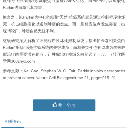
度保守的丝氨酸/苏氨酸蛋白激酶AMPK活化，而AMPK可以磷酸化
Parkin进而激活其功能。
换言之，以Parkin为中心的细胞“天然”抗癌系统就是通过抑制程序性坏
死，抗击细胞癌化以遏制肿瘤的发生。而一旦相应位点发生突变，出
现“帮凶”，肿瘤自然无往不利。
这项研究深入解析了细胞程序性坏死抑制系统，指出帕金森相关蛋白
Parkin“串场”后是抗癌系统的关键成员，而相关突变也有望成为未来肿
瘤治疗的重要潜在靶点，让肿瘤治疗领域又向前迈了一步。（转化医
学网360zhyx.com）
参考文献：Kai Cao, Stephen W. G. Tait .Parkin inhibits necroptosis
to prevent cancer.Nature Cell Biologyvolume 21, pages915–91.
赞一个(
4
)
相关资讯