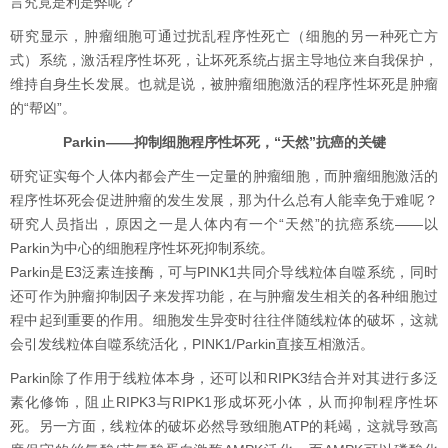
言究竟是利是弊呢？
研究显示，肿瘤细胞可通过扰乱程序性死亡（细胞的另一种死亡方
式）系统，激活程序性坏死，让坏死系统占据主导地位来自我保护，
维持自身生长发展。也就是说，被肿瘤细胞激活的程序性坏死是肿瘤
的“帮凶”。
Parkin——抑制细胞程序性坏死，“天然”抗癌的关键
研究证实每个人体内都会产生一定量的肿瘤细胞，而肿瘤细胞激活的
程序性坏死会促进肿瘤的发生发展，那为什么总有人能幸免于难呢？
研究人员指出，原因之一是人体内有一个“天然”的抗癌系统——以
Parkin为中心的细胞程序性坏死抑制系统。
Parkin是E3泛素连接酶，可与PINK1共同介导线粒体自噬系统，同时
还可作为肿瘤抑制因子来发挥功能，在与肿瘤发生相关的各种细胞过
程中起到重要的作用。细胞发生异变时往往伴随线粒体的破坏，这就
会引发线粒体自噬系统活化，PINK1/Parkin直接互相激活。
Parkin除了作用于线粒体本身，还可以和RIPK3结合并对其进行多泛
素化修饰，阻止RIPK3与RIPK1形成坏死小体，从而抑制程序性坏
死。另一方面，线粒体的破坏必然导致细胞ATP的耗竭，这就导致高