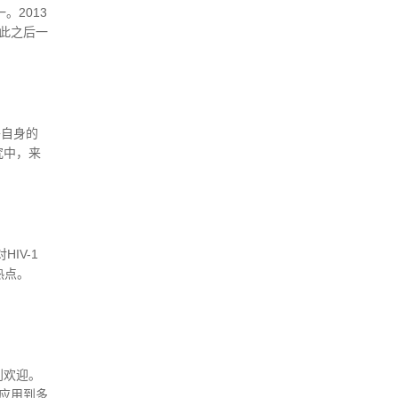
。2013
自此之后一
的同时，
将自身的
究中，来
IV-1
IV-1
热点。
毒药物之
到欢迎。
地应用到多