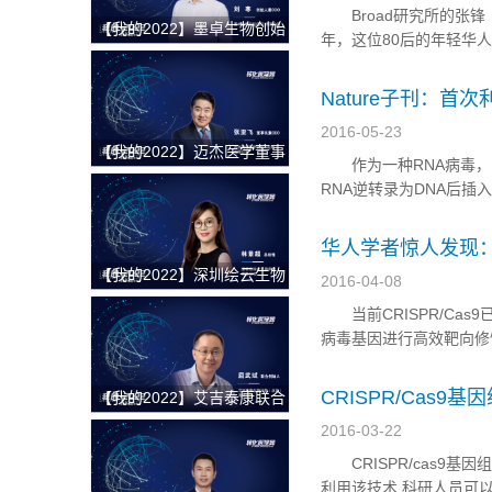
Broad研究所的张锋（F
【我的2022】墨卓生物创始
年，这位80后的年轻华人
人兼COO刘寒：日日精进，
直致力于推动这一技术走向
久久为功，把一个好的单细
张锋课题组也在寻求发现新
Nature子刊：首次
胞中国解决方案带给客户
2016-05-23
【我的2022】迈杰医学董事
作为一种RNA病毒，H
长兼首席执行官张亚飞：数
RNA逆转录为DNA后
智化赋能商业模式转型，为
自美国天普大学刘易斯-
客户提供更优质的伴随诊断
DNA中的一段序列。这一突
华人学者惊人发现：H
整体解决方案
【我的2022】深圳绘云生物
2016-04-08
总经理林景超：专注慢病早
当前CRISPR/Cas9
筛类临床质谱检测产品，从
病毒基因进行高效靶向修
临床痛点出发，为临床医学
根据发表在4月7日《Cel
检验解决更多难题
前，或许...
CRISPR/Cas
【我的2022】艾吉泰康联合
创始人屈武斌：对技术精雕
2016-03-22
细琢，以客户应用场景为核
CRISPR/cas9基
心，用特色服务提供基因捕
利用该技术,科研人员可