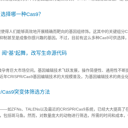
癌症的相关研究中。近期来自哈尔滨医科大学生物化学与分子生物学教研
癌症研究及基因组编辑技术的理解,对CR...
：选择哪一种Cas9？
出现使得人们能够高效地开展精确而靶向的基因组修饰。这其中的关键组分Ca
抑制甚至是成像你感兴趣的基因。不过，目前有这么多种Cas9可供选择
ddgene的专家来帮帮你。 首先，让我们来想想实验的目的吧。你希
特定基因的表...
闻“基”起舞，改写生命源代码
育巨大市场空间。基因编辑技术飞跃发展，操作简便性、通用性不断
年CRISPR/Cas9基因编辑技术的大规模普及，为基因编辑技术的商业
AR-T/TCR－T）到遗传缺陷修复，基因编辑技术的下游应用为彻底治
恶性疾病开辟了全新的路径...
R/Cas9突变体筛选方法
ZFNs、TALENs以及最近的CRISPR/Cas9系统，已经大大提高了
，包括斑马鱼。然而，对数量庞大的动物进行筛选，所需的时间和成本，
物研究所（Stazione zoologica Anton Dohrn）的研究人员，