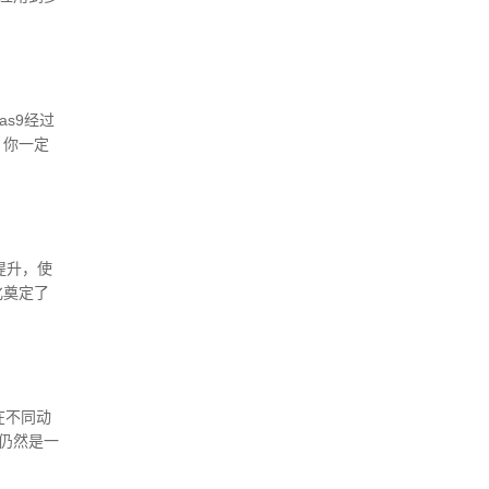
室在最新
s9经过
，你一定
望永久敲
提升，使
化奠定了
愈肿瘤、先
在不同动
仍然是一
提出了一种