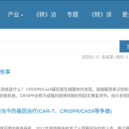
产业
《转》访
专题
《转》译
更
找到约
37
条结果 (用时
0
那些事
Cas9技术到底是什么？ CRISPR/Cas9最初是在细菌体内发现，是细菌用来识
防御系统。CRISPR全称为成簇的规律间隔的短回文重复序列，由众多短
间隔区（spacer）组成，下图展示了完整的CRISPR序列位点结构。 图片来源 
当今的基因治疗(CAR-T、CRISPR/CAS9等争雄)
球范围内接连获批，2017年美国接连批准了三项基因治疗的上市，两个