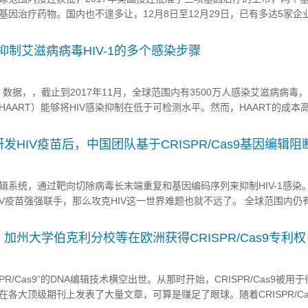
基因治疗药物。国内也不遑多让，12月8日至12月29日，已有多达5家企
在积极布局CAR-T免疫疗法，有望在2018年申报临床。 基因治疗重返
全球的基因治疗现状。 ...
成功抑制艾滋病病毒HIV-1的多个感染步骤
数据，，截止到2017年11月，全球范围内有3500万人感染艾滋病病毒
AART）能够将HIV感染抑制在低于可检测水平。然而，HAART的成本
。最重要的是它不能治愈HIV感染。因此，需要不断开发更有效的HIV感
院/北京协和医学院病原生物学研究所郭斐课题组在基因治疗领域著名期刊 H
HIV疫苗后，中国团队基于CRISPR/Cas9基因编辑阻断
辑系统，通过靶向切除病毒长末端重复和基因编码序列来抑制HIV-1感染
V疫苗强强联手，那么攻克HIV这一世界难题也就不远了。 全球范围内仍有
最有效的抗逆转录病毒疗法（HAART）能够将HIV感染抑制...
加州大学伯克利分校等在欧洲获得CRISPR/Cas9专利权
SPR/Cas9”的DNA编辑技术横空出世。从那时开始，CRISPR/Cas9被用
各大顶级期刊上发表了大量文章，可算是赚足了眼球。随着CRISPR/Ca