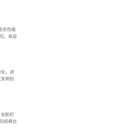
。然而科
性杀伤癌
的。来自
合成致死
退化，进
（失明的
害而且具
了全新的
句经典台
求全新的