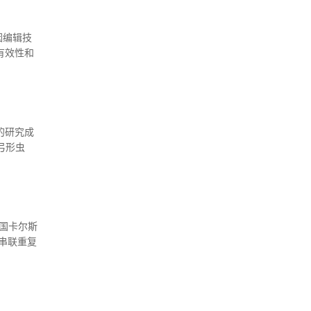
因编辑技
有效性和
奇。它可
..
要的研究成
弓形虫
ehead
国卡尔斯
中串联重复
进化息息相
组进化的