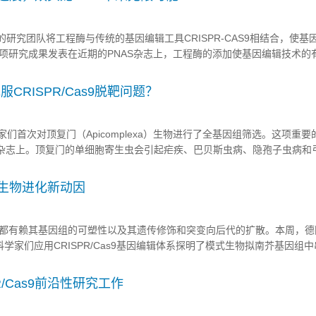
的研究团队将工程酶与传统的基因编辑工具CRISPR-CAS9相结合，使基
项研究成果发表在近期的PNAS杂志上，工程酶的添加使基因编辑技术的
了大幅提高。 众所周知，CRISPR/CAS9基因编辑技术是生物界的传
使用基因治疗手段治愈疾病的大门，例如囊胞性纤维症和白血病。 囊.
服CRISPR/Cas9脱靶问题？
科学家们首次对顶复门（Apicomplexa）生物进行了全基因组筛选。这项重
ll杂志上。顶复门的单细胞寄生虫会引起疟疾、巴贝斯虫病、隐孢子虫病和
之甚少。 “我们一直没什么办法研究顶复门寄生虫所有基因的功能，”Whit
ourido说。“现在我们找到了一个好方法。这种方...
揭示生物进化新动因
有赖其基因组的可塑性以及其遗传修饰和突变向后代的扩散。本周，德
科学家们应用CRISPR/Cas9基因编辑体系探明了模式生物拟南芥基因组
拟南芥DNA双链在相聚较远的两个位点发生断裂时便会产生上述与生物
们的研究在一定程度上阐明了植物基因组的分子进化机制。 生物基因
R/Cas9前沿性研究工作