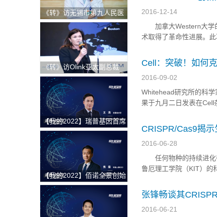
2016-12-14
《转》访无锡市第九人民医
院科教科主任赵刚
加拿大Western大学
术取得了革命性进展。此
对靶基因的特异性都得到
以编辑人体基因组，开启
Cell：突破！如何克
《转》访Olink亚太副总裁
Andrea Ballagi博士：新一
2016-09-02
代蛋白组学如何加速精准医
Whitehead研究所的
疗新进程
果于九月二日发表在Ce
病，但我们对这些家伙还知
【我的2022】瑞普基因首席
研究所的Sebastian L
CRISPR/Cas9
技术官王涛：发挥BT+AI双
引擎特色优势，推进AI技术
2016-06-28
在精准医疗领域的临床落地
任何物种的持续进化都
鲁厄理工学院（KIT）的
【我的2022】佰诺全景创始
序列的形成方式，发现当
人焦磊：降低使用成本和难
关的串联重复序列。他
张锋畅谈其CRISP
度，推动全景病理技术在中
一个重要...
国的临床转化落地
2016-06-21