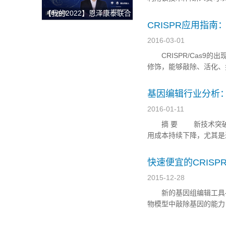
获整体解决方案
个物种的基因组编辑以及
【我的2022】恩泽康泰联合
研究进展的基础上,结合对
创始人李志：开放与合作，
CRISPR应用指南
深耕外泌体技术开发与临床
2016-03-01
转化，为创新药研发提供坚
CRISPR/Cas9的
实的肩膀！
修饰，能够敲除、活化、
又开始犯愁。别急，让A
除一个基因，还是希望降低
基因编辑行业分析：
2016-01-11
摘 要 新技术突破孕
用成本持续下降，尤其是近
基础。从免疫细胞治疗（C
天性遗传病及艾滋病等其他
快速便宜的CRISP
2015-12-28
新的基因组编辑工具——如
物模型中敲除基因的能力
个瓶颈。 最近，意大利多恩动