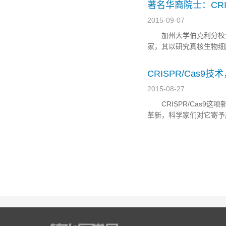
快速的、...
著名华裔院士：CRI
2015-09-07
加州大学伯克利分校生物化
家，其以研究真核生物细胞
美国国家科学院院士，20
贝尔奖获得者钱永健以及美
CRISPR/Cas9
2015-08-27
CRISPR/Cas9这
革新，科学家们对它寄予
罩的谜团。 但这一基
心，这一新工具是否会导致