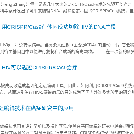
eng Zhang）博士是近几年大热的CRISPR/Cas9技术的先驱开创者之一
科学家开发出了可用来编辑DNA、敲除指定基因的CRISPR/Cas系统，
完美。而在改良及进一步操控CRISPR/Cas9这一工具使其更具特异性
的基因编...
利用CRISPR/Cas9在体内成功切除HIV的DNA片段
IV是一种逆转录病毒。当感染人细胞（主要是CD4+ T细胞）时，它会
插入到宿主基因组中以便进行复制和合成新的病毒颗粒。 在一项新的研
卡茨医学院的研究人员利用基因编辑技术首次成功地从活的动物基因组中切除H
破是开...
IV可以逃避CRISPR/Cas9治疗
已被成功改造成基因组定点编辑工具。因此，如何利用CRISPR/Cas9系统对H
饰，从而达到治疗HIV-1感染病患的目的成为了国内外许多实验室的研究
l Reports》杂志上的一项研究，在将CRISPR/Cas9用作有效的抗病
9基因组编辑技术在癌症研究中的应用
因组编辑技术因其设计简单以及操作容易,使其在基因编辑的研究中越来越受
以实现在碱基的水平对基因组进行定点修饰。CRISPR系统现已经被广泛