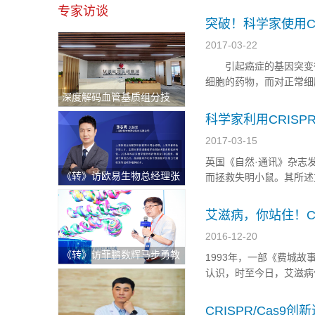
编辑系统逐渐进化，并趋
专家访谈
学家们还面临着很多问题，比如
突破！科学家使用CR
2017-03-22
引起癌症的基因突变往
细胞的药物，而对正常细
深度解码血管基质组分技
美国加州大学圣地亚哥分
术：重塑退行性骨关节炎治
基因组合的新方法，这项技术
科学家利用CRISP
疗新格局与医疗出海中东新
2017-03-15
机遇
英国《自然·通讯》杂志
《转》访欧易生物总经理张
而拯救失明小鼠。其所述方
志明：持续逆势快速增长！
主要原因）的各种潜在遗
破解科研服务"不可能三
有遗传性。该病特征就是视
艾滋病，你站住！CR
角"的硬核逻辑
2016-12-20
《转》访菲鹏数辉马步勇教
1993年，一部《费城
授｜AI与分子模拟引领生物
认识，时至今日，艾滋病
医药创新，“构象选择机制”
词一样“每个问题都有解
开辟药物动态设计新纪元
治疗方式来彻底消灭这种致命
CRISPR/Cas9