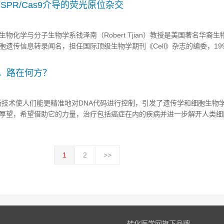
SPR/Cas9介导的荧光原位杂交
学与分子生物学系钱泽南（Robert Tjian）教授是美国著名华裔生
遗传信息转录闻名，担任国际顶级生物学期刊《Cell》杂志的编委，19
09年担任美国霍华德?休斯医学研究所（HIMI）主席。科学界将其与著
国华裔神经生物学家钱永佑并称...
技术，路在何方？
项新技术使人们能更精准地对DNA代码进行控制，引发了遗传学和细胞生物
厚望，希望借助它的力量，治疗包括癌症在内的疾病并进一步解开人类细
因编辑技术也引发了科学家们的忧虑。据美国趣味科学网站报道，有科
父母预定“设计婴儿”？在...
1
2
>>
转化医学网旗下品牌