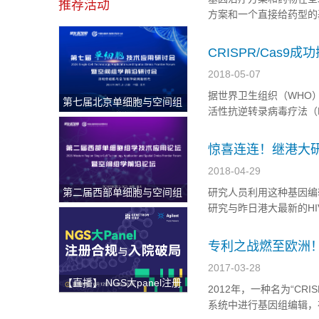
推荐活动
方案和一个直接给药型的
获得受理，另有一些公司也
台，小编带你快速浏览当下
CRISPR/Cas9
2018-05-07
据世界卫生组织（WHO）
第七届北京单细胞与空间组
活性抗逆转录病毒疗法（H
学研讨会
在副作用和耐药性等限制
略。 近日，中国医学科学
惊喜连连！继港大研发
多个关键节点！
2018-04-29
第二届西部单细胞与空间组
研究人员利用这种基因编
学论坛
研究与昨日港大最新的HI
人感染艾滋病病毒。目前，
专利之战燃至欧洲！
2017-03-28
【直播】 NGS大panel注册
2012年，一种名为“CRI
合规与入院破局
系统中进行基因组编辑，在