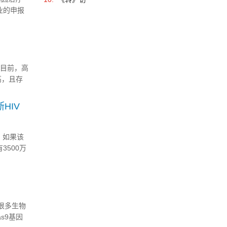
业的申报
中心舞
，目前，高
高，且存
染治疗策
...
HIV
。如果该
3500万
于很多生物
s9基因