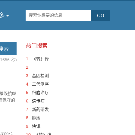
多
热门搜索
1.
《转》译
.1656
秒)
2.
3.
基因检测
4.
二代测序
5.
细胞治疗
别和摧毁抗噬
而保守的
6.
遗传病
网络 ...
7.
新药研发
8.
肿瘤
9.
快讯
基因治疗
10.
《转》访