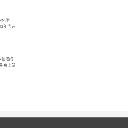
物化学
91年当选
名的华裔诺
学领域的
胞身上笼
学家担