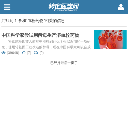
共找到 1 条和“血栓药物”相关的信息
中国科学家尝试用酵母生产溶血栓药物
将毒蛇基因转入酵母中能得到什么？根据近期的一项研
究，使用转基因工程改造的酵母，现在中国科学家可以合成
蛇毒的成分，进一步分离纯化可以作为溶血块的药物。这个
(39648)
(7)
(0)
方法一旦进入规模化生产，那么每年将有一万五千条毒蛇避
已经是最后一页了
免被残杀取毒液。 在野外环境中，有一种名为五步蛇
（Agkistrodon acutus）的毒蛇非常致命。就如同这种毒蛇
的名字一样，被蛇咬过之后，猎物在几步之内便会丧...