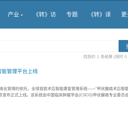
产业
《转》访
专题
《转》译
更
找到约
1
条结果 (用时
0
智能管理平台上线
准化管理的依托，全球首款术后智能康复管理系统――“甲状腺癌术后智
在北京宣布正式上线。该系统由中国临床肿瘤学会(CSCO)甲状腺癌专业委员
网络技术(北京)有限公司等联合推出，基于“互联网+精准医疗”的甲状腺
甲状腺癌术后康复智能管理与互联网结合的全新模式。 据北京和润诊...