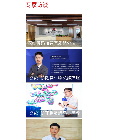
专家访谈
深度解码血管基质组分技
术：重塑退行性骨关节炎治
疗新格局与医疗出海中东新
机遇
《转》访欧易生物总经理张
志明：持续逆势快速增长！
破解科研服务"不可能三
角"的硬核逻辑
《转》访菲鹏数辉马步勇教
授｜AI与分子模拟引领生物
医药创新，“构象选择机制”
开辟药物动态设计新纪元