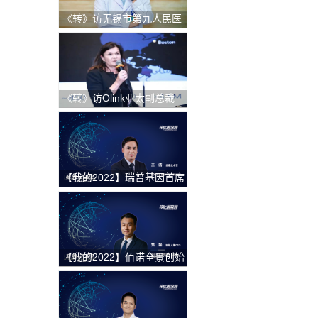
《转》访无锡市第九人民医
院科教科主任赵刚
《转》访Olink亚太副总裁
Andrea Ballagi博士：新一
代蛋白组学如何加速精准医
疗新进程
【我的2022】瑞普基因首席
技术官王涛：发挥BT+AI双
引擎特色优势，推进AI技术
在精准医疗领域的临床落地
【我的2022】佰诺全景创始
人焦磊：降低使用成本和难
度，推动全景病理技术在中
国的临床转化落地