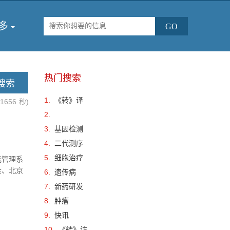
多
热门搜索
1.
《转》译
.1656
秒)
2.
3.
基因检测
4.
二代测序
5.
细胞治疗
能管理系
会、北京
6.
遗传病
癌术后全程
7.
新药研发
8.
肿瘤
9.
快讯
10.
《转》访