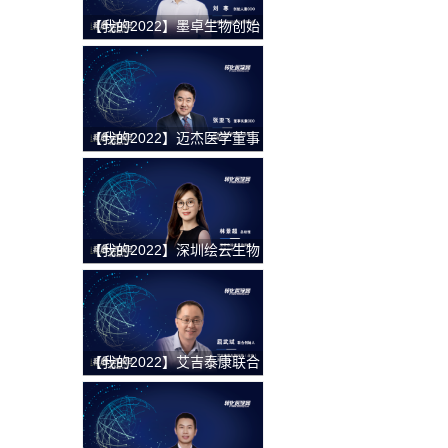
【我的2022】墨卓生物创始
人兼COO刘寒：日日精进，
久久为功，把一个好的单细
胞中国解决方案带给客户
【我的2022】迈杰医学董事
长兼首席执行官张亚飞：数
智化赋能商业模式转型，为
客户提供更优质的伴随诊断
整体解决方案
【我的2022】深圳绘云生物
总经理林景超：专注慢病早
筛类临床质谱检测产品，从
临床痛点出发，为临床医学
检验解决更多难题
【我的2022】艾吉泰康联合
创始人屈武斌：对技术精雕
细琢，以客户应用场景为核
心，用特色服务提供基因捕