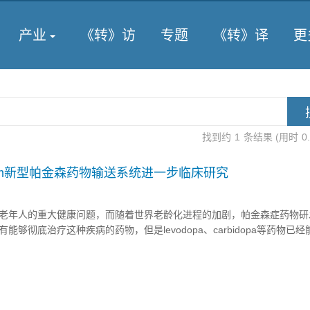
产业
《转》访
专题
《转》译
更
找到约
1
条结果 (用时
0
derm新型帕金森药物输送系统进一步临床研究
老年人的重大健康问题，而随着世界老龄化进程的加剧，帕金森症药物研
够彻底治疗这种疾病的药物，但是levodopa、carbidopa等药物已
健康状况。 最近，FDA宣布批准Neuroderm公司开发的帕金森症输送
意味着公司开发的适用于中度帕金森患者...