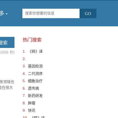
多
热门搜索
1.
《转》译
.1656
秒)
2.
3.
基因检测
4.
二代测序
5.
细胞治疗
发领域也
经能在很大
6.
遗传病
系统进行
7.
新药研发
8.
肿瘤
9.
快讯
10.
《转》访