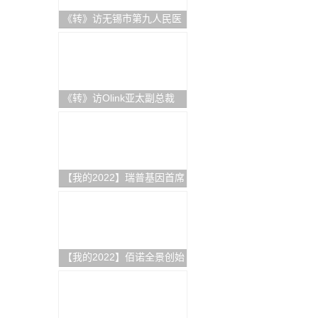
《转》访无锡市第九人民医
院科教科主任赵刚
《转》访Olink亚太副总裁
Andrea Ballagi博士：新一
代蛋白组学如何加速精准医
疗新进程
【我的2022】瑞普基因首席
技术官王涛：发挥BT+AI双
引擎特色优势，推进AI技术
在精准医疗领域的临床落地
【我的2022】佰诺全景创始
人焦磊：降低使用成本和难
度，推动全景病理技术在中
国的临床转化落地