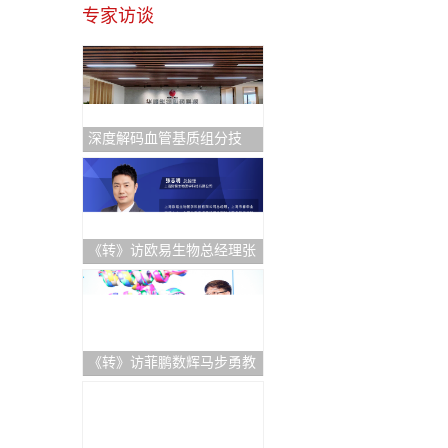
专家访谈
深度解码血管基质组分技
术：重塑退行性骨关节炎治
疗新格局与医疗出海中东新
机遇
《转》访欧易生物总经理张
志明：持续逆势快速增长！
破解科研服务"不可能三
角"的硬核逻辑
《转》访菲鹏数辉马步勇教
授｜AI与分子模拟引领生物
医药创新，“构象选择机制”
开辟药物动态设计新纪元