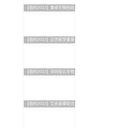
【我的2022】墨卓生物创始
人兼COO刘寒：日日精进，
久久为功，把一个好的单细
胞中国解决方案带给客户
【我的2022】迈杰医学董事
长兼首席执行官张亚飞：数
智化赋能商业模式转型，为
客户提供更优质的伴随诊断
整体解决方案
【我的2022】深圳绘云生物
总经理林景超：专注慢病早
筛类临床质谱检测产品，从
临床痛点出发，为临床医学
检验解决更多难题
【我的2022】艾吉泰康联合
创始人屈武斌：对技术精雕
细琢，以客户应用场景为核
心，用特色服务提供基因捕