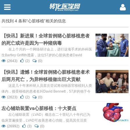
共找到 4 条和“心脏移植”相关的信息
【快讯】新进展！全球首例猪心脏移植患者
的死亡或许是因为一种猪病毒
在上个月的一个网络研讨会上，进行这项手术的外科医
生Bartley Griffith透露，这位57岁的心脏病患者David
Bennett感染了一种猪病毒，称为猪巨细胞病毒(pCMV)。 周
(2643)
(2)
(0)
三晚些时候，《麻省理工学院科技评论》首次报道了此次在
【快讯】遗憾！全球首例猪心脏移植患者术
线研讨会，以及移植专家进行的争论。 这种病毒在猪身上很
后两月死亡，为异种移植做出巨大贡献
常见，并且通常只会在非常年幼的小猪身上发病。之前，当
研究人...
这是几十年来科研人员首次尝试将动物器官移植到人类
体内，接受移植的患者名叫David Bennett，57岁的他于今
年1月份接受了转基因猪心脏紧急移植手术。马里兰大学医
(2623)
(2)
(0)
学中心表示：“几天前患者病情开始恶化，在得知无法康复
左心辅助装置vs心脏移植：十大要点
后，他接受了姑息治疗。在生命的最后几个小时里，他还能
与家人交流。” 然而，该中心并未公布有关死亡原因的任何
左心辅助装置（LVAD）概念在二十世纪八十年代已为
细节，比如Bennett的免疫系统是否对这个器官产生排斥。...
临床普遍接受，LVAD可改善患者心功能，提高其生活质
量。下列为关于LVAD使用中10件需要记住的事。 1.由于心
(26992)
(3)
(0)