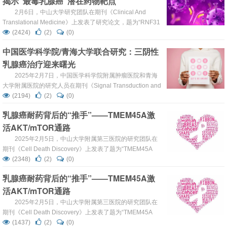
揭示“最毒乳腺癌”潜在药物靶点
2月6日，中山大学研究团队在期刊《Clinical And
Translational Medicine》上发表了研究论文，题为“RNF31
induces paclitaxel resistance by sustaining ALYREF
(2424)
(2)
(0)
cytoplasmic–nuclear shuttling in human triple-negative
中国医学科学院/青海大学联合研究：三阴性
breast cancer”，本研究旨在...
乳腺癌治疗迎来曙光
2025年2月7日，中国医学科学院附属肿瘤医院和青海
大学附属医院的研究人员在期刊《Signal Transduction and
Targeted Therapy》上合作发表了题为“Neoadjuvant
(2194)
(2)
(0)
apatinib addition to sintilimab and carboplatin-taxane
乳腺癌耐药背后的“推手”——TMEM45A激
based chemotherapy in patients with ear...
活AKT/mTOR通路
2025年2月5日，中山大学附属第三医院的研究团队在
期刊《Cell Death Discovery》上发表了题为“TMEM45A
enhances palbociclib resistance and cellular glycolysis by
(2348)
(2)
(0)
activating AKT/mTOR signaling pathway in HR+ breast
乳腺癌耐药背后的“推手”——TMEM45A激
cancer”的研究论文。研究结果表明，T...
活AKT/mTOR通路
2025年2月5日，中山大学附属第三医院的研究团队在
期刊《Cell Death Discovery》上发表了题为“TMEM45A
enhances palbociclib resistance and cellular glycolysis by
(1437)
(2)
(0)