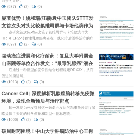
前景的策略。
(937)
(2)
(0)
显著优势！姚和瑞/汪颖/袁中玉团队STTT发
文首次头对头比较氟维司群与卡培他滨作为
HR+/HER2-转移性乳腺癌患者的疗效
该研究首次头对头比较了氟维司群与卡培他滨作为
HR+/HER2-转移性乳腺癌患者在一线化疗后维持治疗的疗
效与安全性，结果显示氟维司群在无进展生存期方面具有显
(897)
(2)
(0)
著优势，且安全性更佳。
驱动癌症进展和化疗耐药！复旦大学附属金
山医院等单位合作发文：“最毒乳腺癌”潜在
治疗策略
它通过一种新型的竞争性结合过程稳定DDX3X，从而
促进肿瘤进展。
(1013)
(2)
(0)
Cancer Cell | 深度解析乳腺癌脑转移免疫微
环境，发现全新预后与治疗靶点
这一发现为开发针对这一致命并发症的精准免疫治疗策
略提供了关键的科学依据和新型生物标志物。
(1006)
(2)
(0)
破局耐药困境！中山大学肿瘤防治中心王树