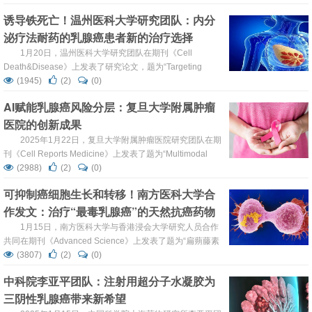
activating AKT/mTOR signaling pathway in HR+ breast
诱导铁死亡！温州医科大学研究团队：内分
cancer”的研究论文。研究结果表明，T...
泌疗法耐药的乳腺癌患者新的治疗选择
1月20日，温州医科大学研究团队在期刊《Cell
Death&Disease》上发表了研究论文，题为“Targeting
estrogen-regulated system xc− promotes ferroptosis and
(1945)
(2)
(0)
endocrine sensitivity of ER+ breast cancer”，本研究中，
AI赋能乳腺癌风险分层：复旦大学附属肿瘤
研究人员发现雌激素受体α（ERα）抑制了雌激素受体阳性
医院的创新成果
（ER+）...
2025年1月22日，复旦大学附属肿瘤医院研究团队在期
刊《Cell Reports Medicine》上发表了题为“Multimodal
integration using a machine learning approach facilitates
(2988)
(2)
(0)
risk stratification in HR+/HER2− breast cancer”的研究论
可抑制癌细胞生长和转移！南方医科大学合
文。在这项研究中，团队利用由579名H...
作发文：治疗“最毒乳腺癌”的天然抗癌药物
1月15日，南方医科大学与香港浸会大学研究人员合作
共同在期刊《Advanced Science》上发表了题为“扁蒴藤素
Promotes Ubiquitination of HSPA8 and Activates the
(3807)
(2)
(0)
VAV1/ERK Pathway to Suppress TNBC Proliferation”的研
中科院李亚平团队：注射用超分子水凝胶为
究论文，本研究中，研究人员发现扁蒴藤素显著触发了
三阴性乳腺癌带来新希望
TNBC中自噬启动的激活...