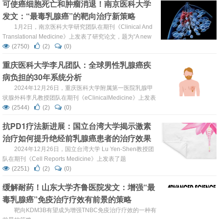
可使癌细胞死亡和肿瘤消退！南京医科大学
chemotherapy: a phase Ib study”的研究...
发文：“最毒乳腺癌”的靶向治疗新策略
1月2日，南京医科大学研究团队在期刊《Clinical And
Translational Medicine》上发表了研究论文，题为“A new
peptide inhibitor of C1QBP exhibits potent anti-tumour
(2750)
(2)
(0)
activity against triple negative breast cancer by impairing
重庆医科大学李凡团队：全球男性乳腺癌疾
mitochond...
病负担的30年系统分析
2024年12月26日，重庆医科大学附属第一医院乳腺甲
状腺外科李凡教授团队在期刊《eClinicalMedicine》上发表
了题为“Global, regional, and national burden of male
(2544)
(2)
(0)
breast cancer in 204 countries and territories: a systematic
抗PD1疗法新进展：国立台湾大学揭示激素
analysis from the global...
治疗如何提升绝经前乳腺癌患者的治疗效果
2024年12月26日，国立台湾大学 Lu Yen-Shen教授团
队在期刊《Cell Reports Medicine》上发表了题
为“Adipocyte-derived ferroptotic signaling mitigates
(2251)
(2)
(0)
obesity”的研究论文。研究结果表明，对于绝经前
缓解耐药！山东大学齐鲁医院发文：增强“最
ER+/HER2-MBC患者，将HT与抗PD1抗体结合是一种很有
毒乳腺癌”免疫治疗疗效有前景的策略
前景的治疗策略。 ...
靶向KDM3B有望成为增强TNBC免疫治疗疗效的一种有