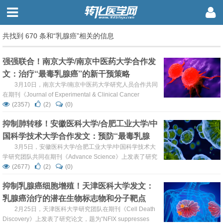
共找到 670 条和“乳腺癌”相关的信息
强强联合！南京大学/南京中医药大学合作发
文：治疗“最毒乳腺癌”的新干预策略
3月10日，南京大学/南京中医药大学研究人员合作共同
在期刊《Journal of Experimental & Clinical Cancer
Research》上发表了研究论文，题为“NONO interacts with
(2357)
(2)
(0)
nuclear PKM2 and directs histone H3 phosphorylation to
抑制肺转移！安徽医科大学/合肥工业大学/中
promote triple-negative breas...
国科学技术大学合作发文：预防“最毒乳腺
癌”术后转移的新策略
3月5日，安徽医科大学/合肥工业大学/中国科学技术大
学研究团队共同在期刊《Advance Science》上发表了研究
论文，题为“Implanted Microneedles Loaded with
(2677)
(2)
(0)
Sparfloxacin and Zinc-Manganese Sulfide Nanoparticles
抑制乳腺癌细胞增殖！天津医科大学发文：
Activates Immunity for Postoperative Triple...
乳腺癌治疗的潜在生物标志物和分子靶点
2月25日，天津医科大学研究团队在期刊《Cell Death
Discovery》上发表了研究论文，题为“NFIX suppresses