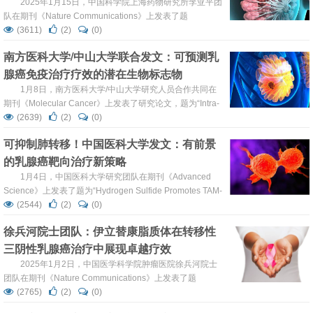
2025年1月15日，中国科学院上海药物研究所李亚平团
队在期刊《Nature Communications》上发表了题
为“Injectable supramolecular hydrogel co-loading
(3611)
(2)
(0)
abemaciclib/NLG919 for neoadjuvant immunotherapy of
南方医科大学/中山大学联合发文：可预测乳
triple-negative breast cancer”的研究论文。研究...
腺癌免疫治疗疗效的潜在生物标志物
1月8日，南方医科大学/中山大学研究人员合作共同在
期刊《Molecular Cancer》上发表了研究论文，题为“Intra-
tumoral sphingobacterium multivorum promotes triple-
(2639)
(2)
(0)
negative breast cancer progression by suppressing tumor
可抑制肺转移！中国医科大学发文：有前景
immunosurveillance”，本研究中，研...
的乳腺癌靶向治疗新策略
1月4日，中国医科大学研究团队在期刊《Advanced
Science》上发表了题为“Hydrogen Sulfide Promotes TAM-
M1 Polarization through Activating IRE-1α Pathway via
(2544)
(2)
(0)
GRP78 S-Sulfhydrylation to against Breast Cancer”的研究
徐兵河院士团队：伊立替康脂质体在转移性
论文，本研究中，研究结果表明，在乳腺...
三阴性乳腺癌治疗中展现卓越疗效
2025年1月2日，中国医学科学院肿瘤医院徐兵河院士
团队在期刊《Nature Communications》上发表了题
为“Intravenous liposomal irinotecan in metastatic triple-
(2765)
(2)
(0)
negative breast cancer after ≥ 2 prior lines of