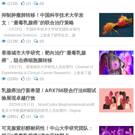
breast cancer cell proliferation by delaying mitosis
(2130)
(2)
(0)
through downregulation of CDK1 expression”，本研究探
抑制肿瘤肺转移！中国科学技术大学发
讨了NFIX在乳腺癌中的表达及其抑制细胞周期进程的功
文：“最毒乳腺癌”的联合治疗策略
能。...
2月25日，中国科学技术大学研究团队在期刊
《Advanced Science》上发表了研究论文，题
为“Reprogramming the Tumor Immune Microenvironment
(2138)
(2)
(0)
with ICAM-1-Targeted Antibody‒Drug Conjugates and B7-
香港城市大学研究：靶向治疗“最毒乳腺
H3-CD3 Bispecific Antibodies”，本研究中，研究人员选择
癌”，阻击癌细胞脑转移
了一种组...
2月17日，香港城市大学研究人员在期刊《Journal of
Experimental & Clinical Cancer Research》上发表了题
为“Targeting TUBB2B inhibits triple-negative breast
(2260)
(2)
(0)
cancer growth and brain-metastatic colonization”的研究论
乳腺癌治疗新希望！ARX788联合疗法III期试
文，本研究中，研究人员发现TUBB2...
验展现卓越疗效
2025年2月17日，NovoCodex Biopharmaceuticals和
复旦大学附属肿瘤医院的研究人员在期刊《Signal
Transduction and Targeted Therapy》上发表了题为“ACE-
(2891)
(2)
(0)
Breast-02: a randomized phase III trial of ARX788 versus
可克服紫杉醇耐药性！中山大学研究团队：
lapatinib plus capecitabine f...