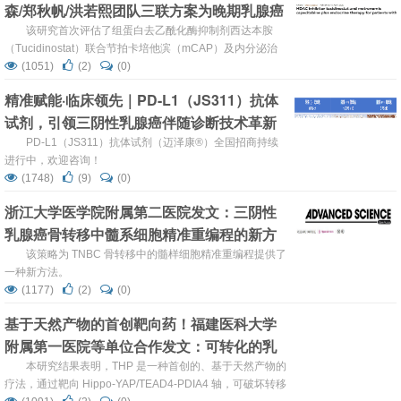
森/郑秋帆/洪若熙团队三联方案为晚期乳腺癌
患者带来新希望
该研究首次评估了组蛋白去乙酰化酶抑制剂西达本胺
（Tucidinostat）联合节拍卡培他滨（mCAP）及内分泌治
疗（ET）在这一难治人群中的疗效与安全性，并探索了循环
(1051)
(2)
(0)
肿瘤细胞和循环肿瘤DNA作为潜在生物标志物的价值。
精准赋能·临床领先｜PD-L1（JS311）抗体
试剂，引领三阴性乳腺癌伴随诊断技术革新
PD-L1（JS311）抗体试剂（迈泽康®）全国招商持续
进行中，欢迎咨询！
(1748)
(9)
(0)
浙江大学医学院附属第二医院发文：三阴性
乳腺癌骨转移中髓系细胞精准重编程的新方
法
该策略为 TNBC 骨转移中的髓样细胞精准重编程提供了
一种新方法。
(1177)
(2)
(0)
基于天然产物的首创靶向药！福建医科大学
附属第一医院等单位合作发文：可转化的乳
腺癌治疗策略
本研究结果表明，THP 是一种首创的、基于天然产物的
疗法，通过靶向 Hippo-YAP/TEAD4-PDIA4 轴，可破坏转移