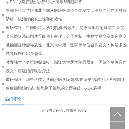
示PD-1抑制剂激活局部乙肝病毒B细胞应答
首都医科大学附属北京胸科医院等单位合作发文：奥莫西汀作为肺腺
鳞癌一线治疗的安全性和有效性
重磅综述！中国医科大学刘明妍/魏敏杰、沈阳医学院附属第二医院
吴际团队系统阐述蛋白质乳酸化：分子机制、生物学意义及临床意义
准确捕捉肿瘤异质性！北京大学第一医院等单位合作发文：构建多区
域乳腺癌PDO生物库
激发强大全身抗肿瘤免疫！浙江大学医学院附属第一医院等单位合作
发文：癌症治疗联合疗法
重磅综述！华中科技大学同济医学院魏双/陈孝平/隗佳团队系统阐述
癌症细胞治疗从T细胞到干细胞的全面突破与未来展望
热门评论
还没有人评论，赶快抢个沙发