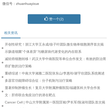
微信号：zhuanhuayixue
赞一个(
2
)
相关资讯
开创性研究！浙江大学王永成/徐子叶团队微生物单细胞测序首次揭
示肠道细菌“个体差异”与糖尿病代谢变化的内在联系
减轻癌细胞转移！武汉大学中南医院等单位合作发文：有效的防治胃
癌扩散的治疗策略
重磅综述！中南大学湘雅二医院张东山/李惠玲/谢宇欣团队系统阐述
多器官功能障碍综合征：分子机制与治疗策略
显著抑制肿瘤生长！复旦大学附属肿瘤医院/福建医科大学合作发
文：肝癌联合免疫治疗的潜在靶点
Cancer Cell | 中山大学附属第一医院匡铭/尹长军/陈淑玲团队首次揭