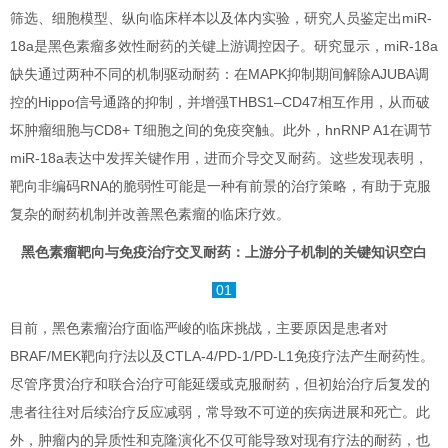
筛选、细胞模型、纵向临床样本以及体内实验，研究人员鉴定出miR-
18a是黑色素瘤多效性耐药的关键上游调控因子。研究显示，miR-18a
缺失通过两种不同的机制驱动耐药：在MAPK抑制期间解除AJUBA调
控的Hippo信号通路的抑制，并增强THBS1–CD47相互作用，从而破
坏肿瘤细胞与CD8+ T细胞之间的免疫突触。此外，hnRNP A1在调节
miR-18a表达中发挥关键作用，进而介导交叉耐药。这些发现表明，
靶向非编码RNA的脆弱性可能是一种有前景的治疗策略，有助于克服
复杂的耐药机制并改善黑色素瘤的临床疗效。
黑色素瘤靶向与免疫治疗交叉耐药：上游分子机制的关键知识空白
01
目前，黑色素瘤治疗面临严峻的临床挑战，主要原因是患者对
BRAF/MEK靶向疗法以及CTLA-4/PD-1/PD-L1免疫疗法产生耐药性。
尽管序贯治疗和联合治疗可能延缓或克服耐药，但初始治疗后复发的
患者往往对后续治疗反应减弱，常导致不可逆的疾病进展和死亡。此
外，肿瘤内的异质性和克隆演化不仅可能导致对现有疗法的耐药，也