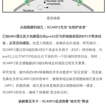
图形摘要
从细胞膜到核孔：SCARF2充当“全程护送者”
已知HBV通过其大包膜蛋白的preS1区与肝细胞表面的NTCP受体结
合，从而启动感染。
但进入细胞后，病毒的去向成谜。研究揭示，
SCARF2通过其N端的第4至6个表皮生长因子（EGF）样结构域，与
preS1上位于NTCP结合位点下游的另一个区域特异性结合。同时，
SCARF2富含脯氨酸的C端结构域也对感染过程至关重要。
研究发现，被内吞的HBV病毒颗粒并非在胞质中“盲目游荡”，而是被
包裹在含有SCARF2的内吞体中，被精准地运输至细胞核核孔复合体
（NPC）的胞质侧。核孔复合体是物质进出细胞核的唯一通道，
SCARF2的存在，确保了病毒能“直达终点站”。
破解最后关卡：SCARF2促进病毒“核衣壳”释放