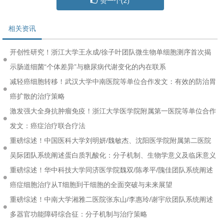
赞一个(
2
)
相关资讯
开创性研究！浙江大学王永成/徐子叶团队微生物单细胞测序首次揭
示肠道细菌“个体差异”与糖尿病代谢变化的内在联系
减轻癌细胞转移！武汉大学中南医院等单位合作发文：有效的防治胃
癌扩散的治疗策略
激发强大全身抗肿瘤免疫！浙江大学医学院附属第一医院等单位合作
发文：癌症治疗联合疗法
重磅综述！中国医科大学刘明妍/魏敏杰、沈阳医学院附属第二医院
吴际团队系统阐述蛋白质乳酸化：分子机制、生物学意义及临床意义
重磅综述！华中科技大学同济医学院魏双/陈孝平/隗佳团队系统阐述
癌症细胞治疗从T细胞到干细胞的全面突破与未来展望
重磅综述！中南大学湘雅二医院张东山/李惠玲/谢宇欣团队系统阐述
多器官功能障碍综合征：分子机制与治疗策略