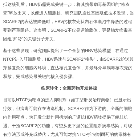
抵达核孔后，HBV仍需完成关键一步：将其携带病毒基因组的“核衣
壳”释放出来，以便进入细胞核。研究团队通过基因敲低技术发现，当
SCARF2的表达被降低时，HBV的核衣壳从内吞体囊泡中释放的过程
受到严重阻碍。这表明，SCARF2不仅是运输载体，更是触发病毒基
因组“卸货”的关键分子开关。
基于这些发现，研究团队提出了一个全新的HBV感染模型：在通过
NTCP进入肝细胞后，HBV迅速与SCARF2“接头”，由SCARF2护送其
穿越复杂的细胞内环境，直达核孔复合体，并最终介导病毒核衣壳的
释放，完成感染最关键的核入侵步骤。
临床转化：全新药物开发路径
目前以NTCP为靶点的进入抑制剂（如丁型肝炎治疗药物）已显示出
疗效，但病毒可能存在逃逸机制。SCARF2作为下游的、全新的细胞
内作用靶点，为开发全新作用机制的广谱抗HBV药物提供了绝佳机
遇。干预SCARF2的功能，有望从更下游的位置阻断病毒感染，对现
有疗法形成补充或替代，尤其可能对抗NTCP抑制剂耐药的病毒株有