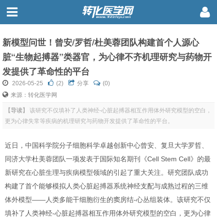
新模型问世！曾安/罗哲/杜美蓉团队构建首个人源心
脏“生物起搏器”类器官，为心律不齐机理研究与药物开
发提供了革命性的平台
2026-05-25
(
2
)
分享
(0)
来源：转化医学网
【导读】
该研究不仅填补了人类神经-心脏起搏器相互作用体外研究模型的空白，
更为心律失常等疾病的机理研究与药物开发提供了革命性的平台。
近日，中国科学院分子细胞科学卓越创新中心曾安、复旦大学罗哲、
同济大学杜美蓉团队一项发表于国际知名期刊《Cell Stem Cell》的最
新研究在心脏生理与疾病模型领域的引起了重大关注。研究团队成功
构建了首个能够模拟人类心脏起搏器系统神经支配与成熟过程的三维
体外模型——人类多能干细胞衍生的窦房结-心丛组装体。该研究不仅
填补了人类神经-心脏起搏器相互作用体外研究模型的空白，更为心律