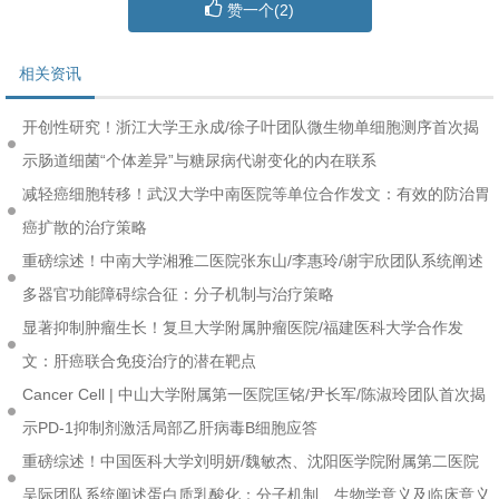
赞一个(
2
)
相关资讯
开创性研究！浙江大学王永成/徐子叶团队微生物单细胞测序首次揭
示肠道细菌“个体差异”与糖尿病代谢变化的内在联系
减轻癌细胞转移！武汉大学中南医院等单位合作发文：有效的防治胃
癌扩散的治疗策略
重磅综述！中南大学湘雅二医院张东山/李惠玲/谢宇欣团队系统阐述
多器官功能障碍综合征：分子机制与治疗策略
显著抑制肿瘤生长！复旦大学附属肿瘤医院/福建医科大学合作发
文：肝癌联合免疫治疗的潜在靶点
Cancer Cell | 中山大学附属第一医院匡铭/尹长军/陈淑玲团队首次揭
示PD-1抑制剂激活局部乙肝病毒B细胞应答
重磅综述！中国医科大学刘明妍/魏敏杰、沈阳医学院附属第二医院
吴际团队系统阐述蛋白质乳酸化：分子机制、生物学意义及临床意义