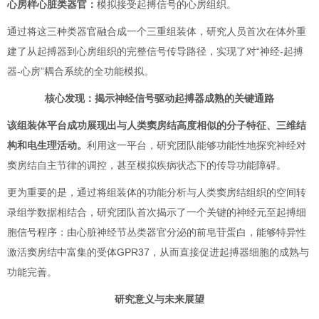
心房样心脏类器官：
模拟接受起搏信号的心房组织。
通过将这三种类器官融合成一个三重组装体，研究人员首次在体外重
建了从起搏器到心房组织的完整信号传导路径，实现了对“神经-起搏
器-心房”耦合系统的全功能模拟。
核心发现：揭示神经信号驱动起搏器成熟的关键通路
该组装体平台成功展现出与人类窦房结高度相似的分子特征、三维结
构和电生理活动。
利用这一平台，研究团队能够功能性地探究神经对
窦房结自主节律的调控，甚至模拟疾病状态下的传导功能障碍。
更为重要的是，通过将组装体的功能分析与人类窦房结组织的空间转
录组学数据相结合，研究团队首次揭示了一个关键的神经元至起搏细
胞信号程序：由心脏神经节丛类器官分泌的前皂苷蛋白，能够特异性
激活窦房结中富集的受体GPR37，从而直接促进起搏器细胞的成熟与
功能完善。
研究意义与未来展望