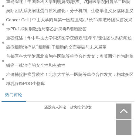
重磅综述！中国医科大学刘明妍/魏敏杰、沈阳医学院附属第二医院
吴际团队系统阐述蛋白质乳酸化：分子机制、生物学意义及临床意义
Cancer Cell | 中山大学附属第一医院匡铭/尹长军/陈淑玲团队首次揭
示PD-1抑制剂激活局部乙肝病毒B细胞应答
重磅综述！华中科技大学同济医学院魏双/陈孝平/隗佳团队系统阐述
癌症细胞治疗从T细胞到干细胞的全面突破与未来展望
首都医科大学附属北京胸科医院等单位合作发文：奥莫西汀作为肺腺
鳞癌一线治疗的安全性和有效性
准确捕捉肿瘤异质性！北京大学第一医院等单位合作发文：构建多区
域乳腺癌PDO生物库
热门评论
还没有人评论，赶快抢个沙发