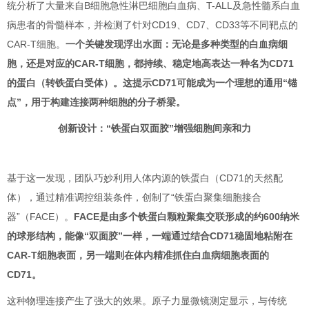
统分析了大量来自B细胞急性淋巴细胞白血病、T-ALL及急性髓系白血
病患者的骨髓样本，并检测了针对CD19、CD7、CD33等不同靶点的
CAR-T细胞。
一个关键发现浮出水面：无论是多种类型的白血病细
胞，还是对应的CAR-T细胞，都持续、稳定地高表达一种名为CD71
的蛋白（转铁蛋白受体）。这提示CD71可能成为一个理想的通用“锚
点”，用于构建连接两种细胞的分子桥梁。
创新设计：“铁蛋白双面胶”增强细胞间亲和力
基于这一发现，团队巧妙利用人体内源的铁蛋白（CD71的天然配
体），通过精准调控组装条件，创制了“铁蛋白聚集细胞接合
器”（FACE）。
FACE是由多个铁蛋白颗粒聚集交联形成的约600纳米
的球形结构，能像“双面胶”一样，一端通过结合CD71稳固地粘附在
CAR-T细胞表面，另一端则在体内精准抓住白血病细胞表面的
CD71。
这种物理连接产生了强大的效果。原子力显微镜测定显示，与传统