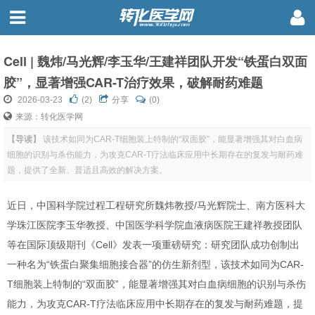
Cell | 魏炜/马光辉/李玉华/王建祥团队开发“铁蛋白双面
胶”，显著增强CAR-T治疗效果，破解耐药难题
2026-03-23
(
2
)
分享
(0)
来源：转化医学网
【导读】
该技术如同为CAR-T细胞装上特制的“双面胶”，能显著增强其对白血病
细胞的识别与杀伤能力，为攻克CAR-T疗法临床应用中长期存在的复发与耐药难
题，提供了全新、普适且高效的解决方案。
近日，
中国科学院过程工程研究所魏炜教授/马光辉院士、南方医科大
学珠江医院李玉华教授、中国医学科学院血液病医院王建祥教授团队
等在国际顶级期刊《Cell》发表一项重磅研究：研究团队
成功创制出
一种名为“铁蛋白聚集细胞接合器”的仿生新剂型，该技术如同为CAR-
T细胞装上特制的“双面胶”，能显著增强其对白血病细胞的识别与杀伤
能力，为攻克CAR-T疗法临床应用中长期存在的复发与耐药难题，提