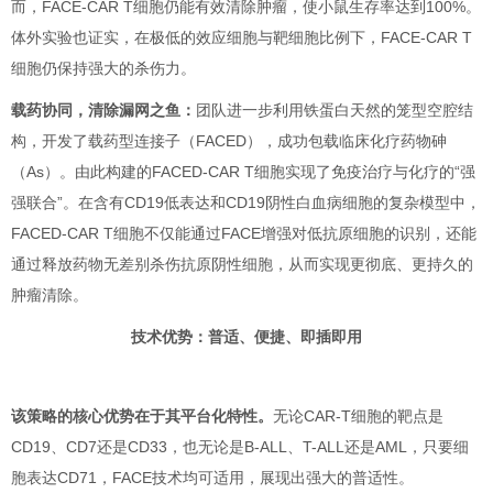
而，FACE-CAR T细胞仍能有效清除肿瘤，使小鼠生存率达到100%。
体外实验也证实，在极低的效应细胞与靶细胞比例下，FACE-CAR T
细胞仍保持强大的杀伤力。
载药协同，清除漏网之鱼：
团队进一步利用铁蛋白天然的笼型空腔结
构，开发了载药型连接子（FACED），成功包载临床化疗药物砷
（As）。由此构建的FACED-CAR T细胞实现了免疫治疗与化疗的“强
强联合”。在含有CD19低表达和CD19阴性白血病细胞的复杂模型中，
FACED-CAR T细胞不仅能通过FACE增强对低抗原细胞的识别，还能
通过释放药物无差别杀伤抗原阴性细胞，从而实现更彻底、更持久的
肿瘤清除。
技术优势：普适、便捷、即插即用
该策略的核心优势在于其平台化特性。
无论CAR-T细胞的靶点是
CD19、CD7还是CD33，也无论是B-ALL、T-ALL还是AML，只要细
胞表达CD71，FACE技术均可适用，展现出强大的普适性。