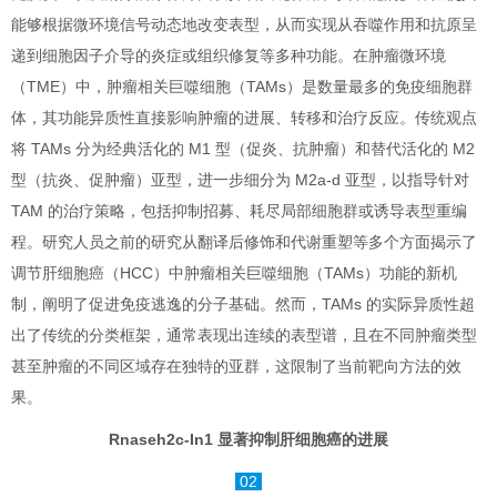
能够根据微环境信号动态地改变表型，从而实现从吞噬作用和抗原呈
递到细胞因子介导的炎症或组织修复等多种功能。在肿瘤微环境
（TME）中，肿瘤相关巨噬细胞（TAMs）是数量最多的免疫细胞群
体，其功能异质性直接影响肿瘤的进展、转移和治疗反应。传统观点
将 TAMs 分为经典活化的 M1 型（促炎、抗肿瘤）和替代活化的 M2
型（抗炎、促肿瘤）亚型，进一步细分为 M2a-d 亚型，以指导针对
TAM 的治疗策略，包括抑制招募、耗尽局部细胞群或诱导表型重编
程。研究人员之前的研究从翻译后修饰和代谢重塑等多个方面揭示了
调节肝细胞癌（HCC）中肿瘤相关巨噬细胞（TAMs）功能的新机
制，阐明了促进免疫逃逸的分子基础。然而，TAMs 的实际异质性超
出了传统的分类框架，通常表现出连续的表型谱，且在不同肿瘤类型
甚至肿瘤的不同区域存在独特的亚群，这限制了当前靶向方法的效
果。
Rnaseh2c-In1 显著抑制肝细胞癌的进展
02