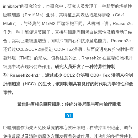
inhibitor”的研究论文，本研究中，研究人员发现了一种新型的增殖性
巨噬细胞（Prolif Ms）亚群，其特征是高表达增殖标志物（Cdk1、
Mki67），与经典的 M1/M2 巨噬细胞不同。从机制上讲，Rnaseh2c
作为一种非酶促调节因子，直接与细胞周期蛋白依赖性激酶启动子结
合，驱动巨噬细胞增殖，同时抑制内吞和抗原呈递能力。Rnaseh2c
还通过CCL2/CCR2轴促进 CD8+ Tex浸润，从而促进免疫抑制性肿瘤
微环境（TME）的形成。值得注意的是，Rnaseh2c 在巨噬细胞和肝
细胞中均表现出促癌作用。
研究人员开发了一种特异性抑制
剂“Rnaseh2c-In1”，通过减少 CCL2 分泌和 CD8+ Tex 浸润来抑制
肝细胞癌（HCC）的生长，该抑制剂具有良好的药代动力学特性和低
毒性。
聚焦肿瘤相关巨噬细胞：传统分类局限与靶向治疗困境
01
巨噬细胞作为先天免疫系统的核心效应细胞，在维持组织稳态、调节
免疫反应以及清除病原体方面发挥着关键作用。其功能的多样性使其