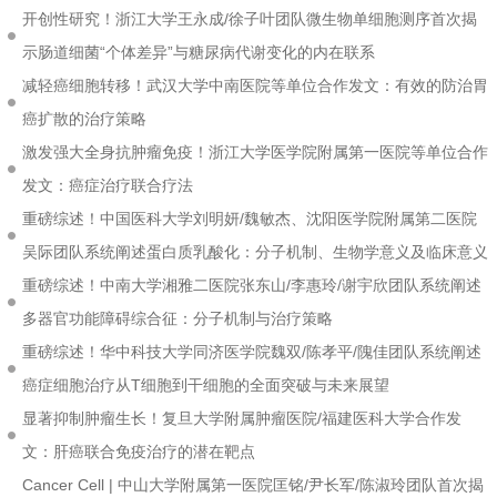
开创性研究！浙江大学王永成/徐子叶团队微生物单细胞测序首次揭
示肠道细菌“个体差异”与糖尿病代谢变化的内在联系
减轻癌细胞转移！武汉大学中南医院等单位合作发文：有效的防治胃
癌扩散的治疗策略
激发强大全身抗肿瘤免疫！浙江大学医学院附属第一医院等单位合作
发文：癌症治疗联合疗法
重磅综述！中国医科大学刘明妍/魏敏杰、沈阳医学院附属第二医院
吴际团队系统阐述蛋白质乳酸化：分子机制、生物学意义及临床意义
重磅综述！中南大学湘雅二医院张东山/李惠玲/谢宇欣团队系统阐述
多器官功能障碍综合征：分子机制与治疗策略
重磅综述！华中科技大学同济医学院魏双/陈孝平/隗佳团队系统阐述
癌症细胞治疗从T细胞到干细胞的全面突破与未来展望
显著抑制肿瘤生长！复旦大学附属肿瘤医院/福建医科大学合作发
文：肝癌联合免疫治疗的潜在靶点
Cancer Cell | 中山大学附属第一医院匡铭/尹长军/陈淑玲团队首次揭