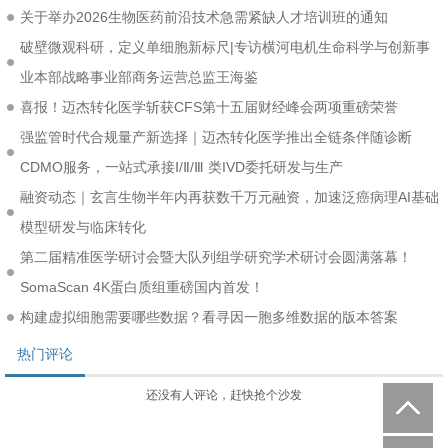
关于举办2026生物医药前沿技术急需紧缺人才培训班的通知
破壁微观科研，定义单细胞新标尺|专访横河电机生命科学与创新事
业本部战略事业部商务运营总监王海鉴
喜报！迈杰转化医学斩获CFS第十五届财经峰会两项重磅荣誉
强监管时代合规量产新选择｜迈杰转化医学推出全链条伴随诊断
CDMO服务，一站式承接Ⅰ/Ⅱ/Ⅲ 类IVD委托研发与生产
融资动态｜玄言生物半年内再获数千万元融资，加速泛癌病理AI基础
模型研发与临床转化
第二届精准医学研讨会暨大队列组学研究学术研讨会圆满落幕！
SomaScan 4K蛋白质组重磅国内首发！
构建虚拟细胞需要哪些数据？看寻因一胞多维数据的版本答案
热门评论
还没有人评论，赶快抢个沙发