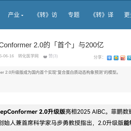
产业
《转》访
专题
《转》译
更
onformer 2.0的「首个」与200亿
5-06-16
转化医学网
赞(
3
)
分享：
former 2.0升级版成为国内首个实现“复合蛋白质动态构象预测”的模型。