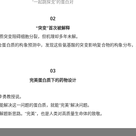
“一起跳探戈”的蛋白对
02
“突变”首次被解释
质突变阻碍细胞分裂，但机理却多年未解。
复合蛋白质的构象预测中，发现这些氨基酸的突变影响复合物的构象分布
03
完美蛋白质下的药物设计
马步勇教授说。
能解决这一问题的蛋白质，就能“完美”解决问题。
解题新思路。“完美”，也是人类对高质量生命体的致敬。