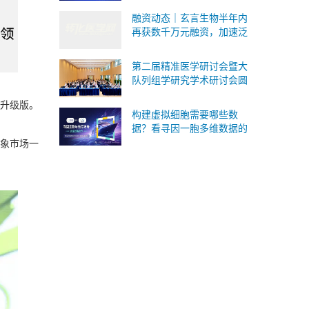
式承接Ⅰ/Ⅱ/Ⅲ 类IVD委托研
融资动态｜玄言生物半年内
发与生产
再获数千万元融资，加速泛
癌病理AI基础模型研发与临
床转化
第二届精准医学研讨会暨大
队列组学研究学术研讨会圆
满落幕！SomaScan 4K蛋白
0升级版。
质组重磅国内首发！
构建虚拟细胞需要哪些数
据？看寻因一胞多维数据的
版本答案
象市场一