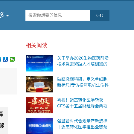
多
相关阅读
关于举办2026生物医药前沿
技术急需紧缺人才培训班的
通知
破壁微观科研，定义单细胞
新标尺|专访横河电机生命科
学与创新事业本部战略事业
部商务运营总监王海鉴
喜报！迈杰转化医学斩获
CFS第十五届财经峰会两项
重磅荣誉
强监管时代合规量产新选择
｜迈杰转化医学推出全链条
伴随诊断CDMO服务，一站