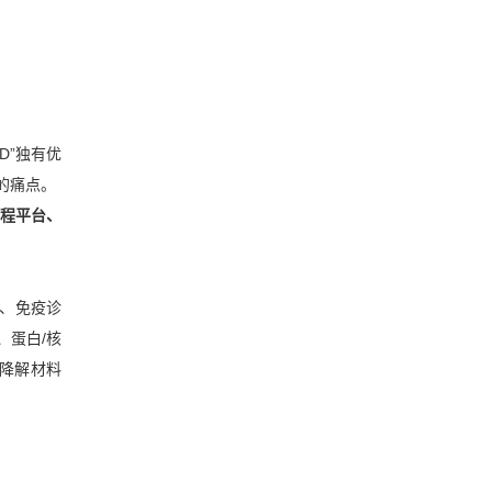
D”独有优
的痛点。
工程平台、
发、免疫诊
、蛋白/核
可降解材料