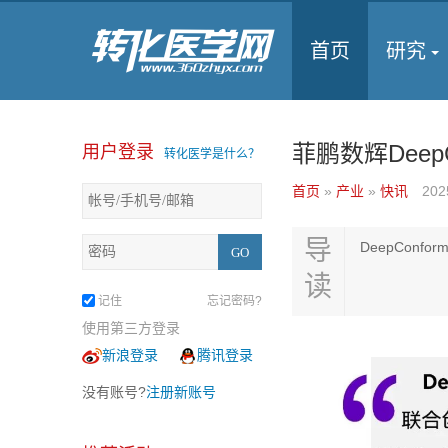
首页
研究
菲鹏数辉DeepC
用户登录
转化医学是什么？
首页
»
产业
»
快讯
202
导
DeepCon
读
记住
忘记密码?
使用第三方登录
新浪登录
腾讯登录
没有账号?
注册新账号