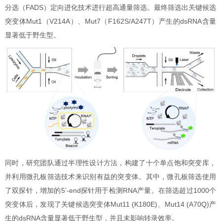
分选（FADS）定向进化技术进行超高通量筛选。最终筛选出关键候选
突变体Mut1（V214A）、Mut7（F162S/A247T）产生的dsRNA含量
显著低于野生型。
同时，研究团队通过半理性设计方法，构建了十个单点饱和突变库，
并利用微孔板筛选技术来识别有益的突变体。其中，微孔板筛选使用
了双探针，增加的5’-end探针用于检测RNA产量。在筛选超过1000个
突变体后，发现了关键候选突变体Mut11 (K180E)、Mut14 (A70Q)产
生的dsRNA含量显著低于野生型，并且未影响转录效率。