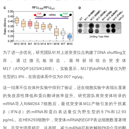
为了进一步优化，研究团队针对上述突变位点构建了DNA shuffling文
库，通过微孔板筛选，最终获得组合突变体
M17（A70Q/F162S/K180E）。实验显示，M17的dsRNA含量仅为野
生型的1.8%，在筛选体系中仅为0.007 ng/μg。
这一结果不仅在体外实验中得到了验证，还在细胞实验中表现出显著
的免疫原性降低和蛋白翻译效率提升。研究团队将突变体转录的
mRNA导入RAW264.7细胞后，最优突变体M11产物引发的干扰素
β（IFN-β）的mRNA和蛋白表达量仅为野生型的9.7%和12.93
pg/mL。在HEK293细胞中，突变体mRNA的EGFP表达细胞数显著增
加，且荧光强度稳定。这表明，减少dsRNA可有效解除PKR介导的翻