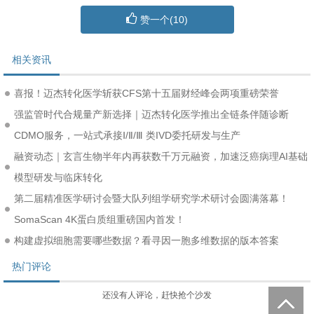
赞一个(
10
)
相关资讯
喜报！迈杰转化医学斩获CFS第十五届财经峰会两项重磅荣誉
强监管时代合规量产新选择｜迈杰转化医学推出全链条伴随诊断
CDMO服务，一站式承接Ⅰ/Ⅱ/Ⅲ 类IVD委托研发与生产
融资动态｜玄言生物半年内再获数千万元融资，加速泛癌病理AI基础
模型研发与临床转化
第二届精准医学研讨会暨大队列组学研究学术研讨会圆满落幕！
SomaScan 4K蛋白质组重磅国内首发！
构建虚拟细胞需要哪些数据？看寻因一胞多维数据的版本答案
热门评论
还没有人评论，赶快抢个沙发