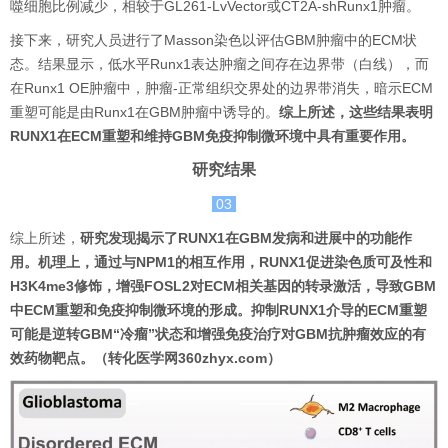
噬细胞比例减少，相较于GL261-LvVector或CT2A-shRunx1肿瘤。
接下来，研究人员进行了Masson染色以评估GBM肿瘤中的ECM状
态。结果显示，低水平Runx1表达肿瘤之间存在边界带（白线），而
在Runx1 OE肿瘤中，肿瘤-正常组织交界处的边界带消失，暗示ECM
重塑可能是由Runx1在GBM肿瘤中诱导的。
综上所述，这些结果表明
RUNX1在ECM重塑和维持GBM免疫抑制微环境中具有重要作用。
研究结果
03
综上所述，
研究发现揭示了RUNX1在GBM发病和进展中的功能作
用。机理上，通过与NPM1的相互作用，RUNX1促进染色质可及性和
H3K4me3修饰，增强FOSL2对ECM相关基因的转录激活，导致GBM
中ECM重塑和免疫抑制微环境的形成。抑制RUNX1介导的ECM重塑
可能是逆转GBM“冷瘤”状态和增强免疫治疗对GBM抗肿瘤效应的有
效药物靶点。（转化医学网360zhyx.com）