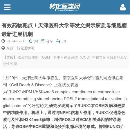
有效药物靶点！天津医科大学等发文揭示胶质母细胞瘤
最新进展机制
2024-02-01
(
4
)
分享
(0)
来源：转化医学网
【导读】
胶质母细胞瘤（GBM）是中枢神经系统（CNS）中最常见和致命的原发
恶性肿瘤。
1月29日，天津医科大学康春生、南京医科大学张军霞共同通讯在期
刊《Cell Death & Disease》上在线发表题
为“RUNX1/NPM1/H3K4me3 complex contributes to extracellular
matrix remodeling via enhancing FOSL2 transcriptional activation in
glioblastoma”的研究论文,
研究发现揭示了RUNX1在GBM发病和进展
中的功能作用。机理上，通过与NPM1的相互作用，RUNX1促进染色
质可及性和H3K4me3修饰，增强FOSL2对ECM相关基因的转录激
活，导致GBM中ECM重塑和免疫抑制微环境的形成。抑制RUNX1介