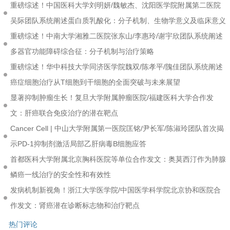
重磅综述！中国医科大学刘明妍/魏敏杰、沈阳医学院附属第二医院
吴际团队系统阐述蛋白质乳酸化：分子机制、生物学意义及临床意义
重磅综述！中南大学湘雅二医院张东山/李惠玲/谢宇欣团队系统阐述
多器官功能障碍综合征：分子机制与治疗策略
重磅综述！华中科技大学同济医学院魏双/陈孝平/隗佳团队系统阐述
癌症细胞治疗从T细胞到干细胞的全面突破与未来展望
显著抑制肿瘤生长！复旦大学附属肿瘤医院/福建医科大学合作发
文：肝癌联合免疫治疗的潜在靶点
Cancer Cell | 中山大学附属第一医院匡铭/尹长军/陈淑玲团队首次揭
示PD-1抑制剂激活局部乙肝病毒B细胞应答
首都医科大学附属北京胸科医院等单位合作发文：奥莫西汀作为肺腺
鳞癌一线治疗的安全性和有效性
发病机制新视角！浙江大学医学院/中国医学科学院北京协和医院合
作发文：肾癌潜在诊断标志物和治疗靶点
热门评论