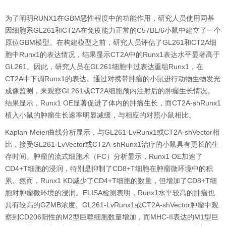
为了阐明RUNX1在GBM恶性程度中的功能作用，研究人员使用同基
因细胞系GL261和CT2A在免疫能力正常的C57BL/6小鼠中建立了一个
原位GBM模型。在构建模型之前，研究人员评估了GL261和CT2A细
胞中Runx1的表达情况，结果显示CT2A中的Runx1表达水平显著高于
GL261。因此，研究人员在GL261细胞中过表达重组Runx1，在
CT2A中下调Runx1的表达。通过对携带肿瘤的小鼠进行动物生物发光
成像监测，来观察GL261或CT2A细胞颅内注射后的肿瘤生长情况。
结果显示，Runx1 OE显著促进了体内的肿瘤生长，而CT2A-shRunx1
植入小鼠的肿瘤生长速率明显减缓，与相应的对照小鼠相比。
Kaplan-Meier曲线分析显示，与GL261-LvRunx1或CT2A-shVector相
比，接受GL261-LvVector或CT2A-shRunx1治疗的小鼠具有更长的生
存时间。肿瘤的流式细胞术（FC）分析显示，Runx1 OE加速了
CD4+T细胞的浸润，特别是抑制了CD8+T细胞在肿瘤微环境中的积
累。然而，Runx1 KD减少了CD4+T细胞的数量，但增加了CD8+T细
胞对肿瘤微环境的浸润。ELISA检测表明，Runx1水平较高的肿瘤也
具有较高的GZMB浓度。GL261-LvRunx1或CT2A-shVector肿瘤中观
察到CD206阳性的M2型巨噬细胞数量增加，而MHC-II表达的M1型巨