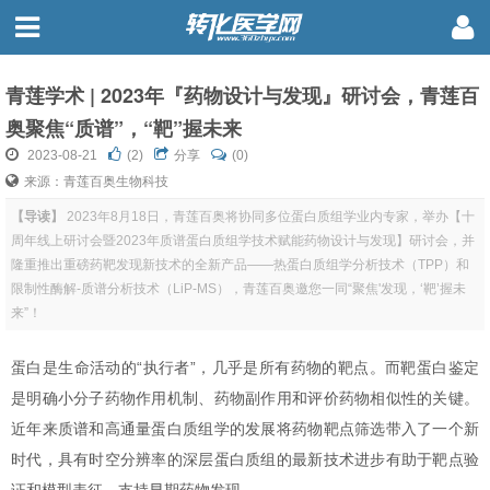
青莲学术 | 2023年『药物设计与发现』研讨会，青莲百
奥聚焦“质谱”，“靶”握未来
2023-08-21
(
2
)
分享
(0)
来源：青莲百奥生物科技
【导读】
2023年8月18日，青莲百奥将协同多位蛋白质组学业内专家，举办【十
周年线上研讨会暨2023年质谱蛋白质组学技术赋能药物设计与发现】研讨会，并
隆重推出重磅药靶发现新技术的全新产品——热蛋白质组学分析技术（TPP）和
限制性酶解-质谱分析技术（LiP-MS），青莲百奥邀您一同“聚焦'发现，‘靶’握未
来”！
蛋白是生命活动的“执行者”，几乎是所有药物的靶点。而靶蛋白鉴定
是明确小分子药物作用机制、药物副作用和评价药物相似性的关键。
近年来质谱和高通量蛋白质组学的发展将药物靶点筛选带入了一个新
时代，具有时空分辨率的深层蛋白质组的最新技术进步有助于靶点验