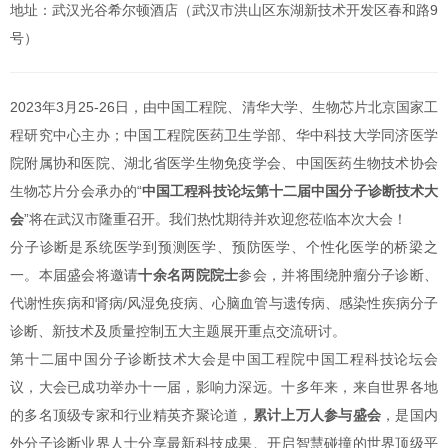
地址：武汉光谷希尔顿酒店（武汉市洪山区东湖新技术开发区春和路9
号）
2023年3月25-26日，由中国工程院、清华大学、生物芯片北京国家工
程研究中心主办；中国工程院医药卫生学部、华中科技大学同济医学
院附属协和医院、湖北省医学生物免疫学会、中国医药生物技术协会
生物芯片分会承办的“
中国工程科技论坛第十二届中国分子诊断技术大
会
”将在武汉市隆重召开。我们热忱期待并欢迎您莅临本次大会！
分子诊断是系统医学到预测医学、预防医学、个性化医学的桥梁之
一。本届盛会将邀请
十余名两院院士
参会，并将围绕肿瘤分子诊断、
代谢性疾病和肾病/风湿免疫病、心脑血管与遗传病、感染性疾病分子
诊断、新技术及质量控制五大主题展开重点交流研讨。
第十二届中国分子诊断技术大会是中国工程院中国工程科技论坛会
议，大会已成功举办十一届，影响力深远。十多年来，来自世界各地
的多名顶级专家和行业精英齐聚论道，
累计上万人参与盛会
，是国内
外分子诊断业界人士分享最新科技成果、开启智慧碰撞的世界顶级平