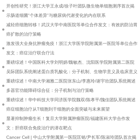
开创性研究！浙江大学王永成/徐子叶团队微生物单细胞测序首次揭
示肠道细菌“个体差异”与糖尿病代谢变化的内在联系
减轻癌细胞转移！武汉大学中南医院等单位合作发文：有效的防治胃
癌扩散的治疗策略
激发强大全身抗肿瘤免疫！浙江大学医学院附属第一医院等单位合作
发文：癌症治疗联合疗法
重磅综述！中国医科大学刘明妍/魏敏杰、沈阳医学院附属第二医院
吴际团队系统阐述蛋白质乳酸化：分子机制、生物学意义及临床意义
重磅综述！中南大学湘雅二医院张东山/李惠玲/谢宇欣团队系统阐述
多器官功能障碍综合征：分子机制与治疗策略
重磅综述！华中科技大学同济医学院魏双/陈孝平/隗佳团队系统阐述
癌症细胞治疗从T细胞到干细胞的全面突破与未来展望
显著抑制肿瘤生长！复旦大学附属肿瘤医院/福建医科大学合作发
文：肝癌联合免疫治疗的潜在靶点
Cancer Cell | 中山大学附属第一医院匡铭/尹长军/陈淑玲团队首次揭