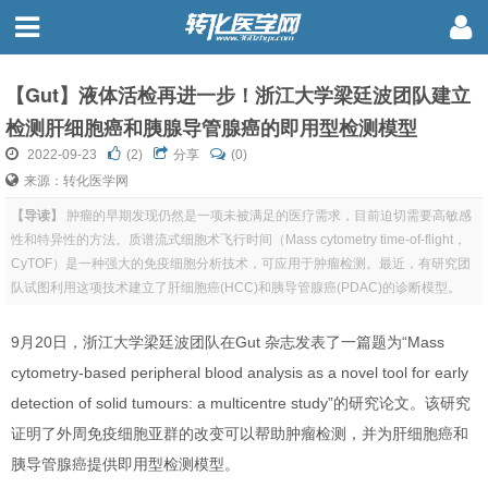
【Gut】液体活检再进一步！浙江大学梁廷波团队建立
检测肝细胞癌和胰腺导管腺癌的即用型检测模型
2022-09-23
(
2
)
分享
(0)
来源：转化医学网
【导读】
肿瘤的早期发现仍然是一项未被满足的医疗需求，目前迫切需要高敏感
性和特异性的方法。质谱流式细胞术飞行时间（Mass cytometry time-of-flight，
CyTOF）是一种强大的免疫细胞分析技术，可应用于肿瘤检测。最近，有研究团
队试图利用这项技术建立了肝细胞癌(HCC)和胰导管腺癌(PDAC)的诊断模型。
9月20日，浙江大学梁廷波团队在Gut 杂志发表了一篇题为“
Mass
cytometry-based peripheral blood analysis as a novel tool for early
detection of solid tumours: a multicentre study
”的研究论文。该研究
证明了外周免疫细胞亚群的改变可以帮助肿瘤检测，并为肝细胞癌和
胰导管腺癌提供即用型检测模型。