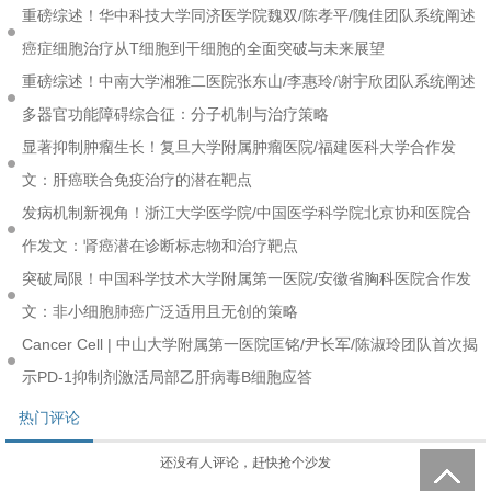
重磅综述！华中科技大学同济医学院魏双/陈孝平/隗佳团队系统阐述
癌症细胞治疗从T细胞到干细胞的全面突破与未来展望
重磅综述！中南大学湘雅二医院张东山/李惠玲/谢宇欣团队系统阐述
多器官功能障碍综合征：分子机制与治疗策略
显著抑制肿瘤生长！复旦大学附属肿瘤医院/福建医科大学合作发
文：肝癌联合免疫治疗的潜在靶点
发病机制新视角！浙江大学医学院/中国医学科学院北京协和医院合
作发文：肾癌潜在诊断标志物和治疗靶点
突破局限！中国科学技术大学附属第一医院/安徽省胸科医院合作发
文：非小细胞肺癌广泛适用且无创的策略
Cancer Cell | 中山大学附属第一医院匡铭/尹长军/陈淑玲团队首次揭
示PD-1抑制剂激活局部乙肝病毒B细胞应答
热门评论
还没有人评论，赶快抢个沙发