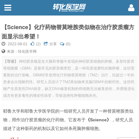
【Science】化疗药物替莫唑胺类似物在治疗胶质瘤方
面显示出希望！
2022-08-01
(
2
)
分享
(0)
来源：转化医学网
【导读】
神经胶质瘤是在大脑和脊髓中发现的神经胶质细胞的肿瘤。多形性胶质
母细胞瘤（GBM）是最常见的胶质瘤类型，是一种高度侵袭性的脑肿瘤，迫切需
要新的治疗策略。GBM经常使用化疗药物替莫唑胺（TMZ）治疗，但超过一半的
患者会出现耐药性。研究人员设计了TMZ类似物来克服GBM中的耐药性。这些药
物产生原发性DNA病变，缺乏DNA修复机制的癌细胞无法修复损伤，并缓慢进化
成含有更多毒性的继发性病变，导致选择性肿瘤细胞杀伤。
耶鲁大学和耶鲁大学医学院的一组研究人员开发了一种替莫唑胺类似
物，用作治疗胶质瘤的化疗药物。它发布于
《Science》
，研究人员
描述了这种新药的机制以及它如何杀死脑肿瘤细胞。