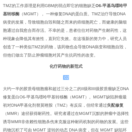
TMZ的工作原理是利用GBM的弱点即它的细胞缺乏
O6-甲基鸟嘌呤甲
基转移酶
（MGMT）， 一种修复DNA的蛋白质。TMZ治疗导致DNA
病变的发展，导致细胞自毁和随之而来的癌细胞死亡，而健康的脑细
胞通过自我愈合而存活。不幸的是，患者往往对药物产生耐药性，这
种现象会降低其有效性，直到它失效。在这项新的努力中，研究人员
创造了一种类似TMZ的药物，该药物也会导致DNA病变和细胞自毁，
但他们做出了防止肿瘤细胞对其产生抗药性的改变。
化疗药物的新范式
02
大约一半的胶质母细胞瘤和超过三分之二的II级和III级胶质瘤缺乏DNA
修复蛋白O6-甲基鸟嘌呤甲基转移酶（MGMT）。MGMT缺陷肿瘤最
初对DNA甲基化剂替莫唑胺（TMZ）有反应，但经常通过
失配修复
（MMR）途径获得耐药性。研究者通过在MGMT沉默的肿瘤中选择性
诱导MMR非依赖性细胞杀伤来克服这种耐药机制的药物的发展。这些
药物沉积了可由 MGMT 逆转的动态 DNA 病变，但在 MGMT 缺陷环