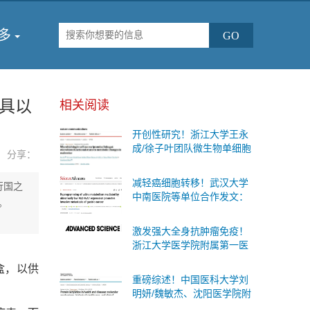
多
具以
相关阅读
开创性研究！浙江大学王永
成/徐子叶团队微生物单细胞
分享：
测序首次揭示肠道细菌“个体
差异”与糖尿病代谢变化的内
减轻癌细胞转移！武汉大学
行国之
在联系
中南医院等单位合作发文：
。
有效的防治胃癌扩散的治疗
策略
激发强大全身抗肿瘤免疫！
浙江大学医学院附属第一医
院等单位合作发文：癌症治
盒，以供
疗联合疗法
重磅综述！中国医科大学刘
明妍/魏敏杰、沈阳医学院附
属第二医院吴际团队系统阐