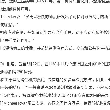
测更广泛的正痘病毒属中的病毒，第二种试剂盒仅用于检测猴痘
时检测前两种病毒。
hinecker
说：“罗氏以极快的速度研发出了可检测猴痘病毒的新
的疫情。”
病毒的应对策略，譬如
追踪能力和治疗手段
，对于应对和最终控
至关重要的作用。”
可以评估病毒的传播，并帮助监测治疗方式、疫苗和公共卫生措
O）
报道，截至5月22日，西非和中非几个流行国之外的16个国
疑似病例有
250多例
。
术“
由于其精确性和灵敏度，是首选的实验室检测方法
”。因此，
和干燥的结痂。而一般来说PCR血液测试很难得到结果，不应从
HO也表示，
抗原和抗体检测技术无法区分正痘病毒之间的差异
任
Michael Ryan
周三表示，各国之间信息互通，使得该机构能