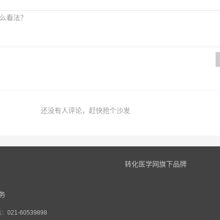
还没有人评论，赶快抢个沙发
转化医学网旗下品牌
务
话：
021-60539898