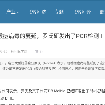
产业
《转》访
专题
《转》译
更
猴痘病毒的蔓延，罗氏研发出了PCR检测工
05-26
转化医学网
赞(
2
)
5日），瑞士大型制药企业罗氏（Roche）表示，随着猴痘病毒蔓延到了流
，该公司已研发出PCR（聚合酶链反应）检测技术，可用于检测猴痘病毒
的公司表示，罗氏及其子公司
TIB Molbiol
已经研发出了3种试剂
人员使用。