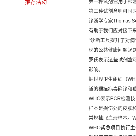
第一种试剂盒用于检
推荐活动
第三种试剂盒则可同
诊断学专家
Thomas Sc
有助于我们应对接下来
“诊断工具提升了对
现的公共健康问题起到
罗氏表示这些试剂盒
影响。
据
世界卫生组织（WH
道的猴痘病毒确诊和
WHO表示PCR检测技
样本是损伤处的皮肤
常规抽取血液样本。W
WHO紧急项目执行主