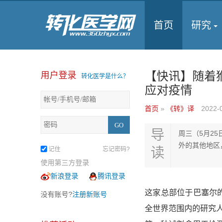
首页
研究
【快讯】随着
用户登录
转化医学是什么？
应对疫情
首页
»
《转》译
2022-
导
周三（5月2
外的其他地区
读
记住
忘记密码?
使用第三方登录
新浪登录
腾讯登录
这家总部位于巴塞尔
没有账号?
注册新账号
全世界范围内的研究