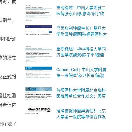
病毒，而
述蛋白质乳酸化：分子机
重磅综述！中南大学湘雅二
制、生物学意义及临床意义
医院张东山/李惠玲/谢宇欣
团队系统阐述多器官功能障
试剂盒，
碍综合征：分子机制与治疗
显著抑制肿瘤生长！复旦大
策略
学附属肿瘤医院/福建医科大
制不断涌
学合作发文：肝癌联合免疫
治疗的潜在靶点
重磅综述！华中科技大学同
济医学院魏双/陈孝平/隗佳
施的潜在
团队系统阐述癌症细胞治疗
从T细胞到干细胞的全面突
Cancer Cell | 中山大学附属
破与未来展望
第一医院匡铭/尹长军/陈淑
家正式报
玲团队首次揭示PD-1抑制剂
激活局部乙肝病毒B细胞应
首都医科大学附属北京胸科
答
最佳检测
医院等单位合作发文：奥莫
西汀作为肺腺鳞癌一线治疗
患者体内
的安全性和有效性
准确捕捉肿瘤异质性！北京
。
大学第一医院等单位合作发
文：构建多区域乳腺癌PDO
更好地了
生物库