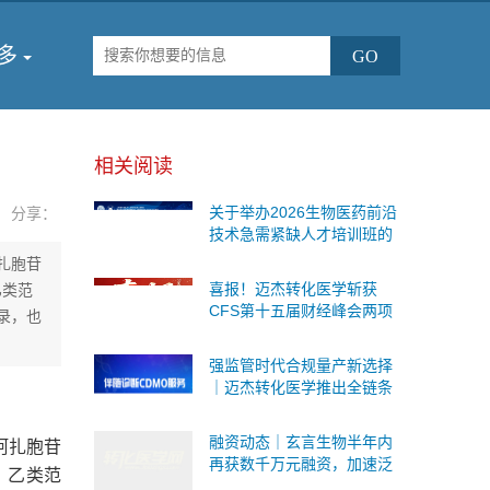
多
相关阅读
关于举办2026生物医药前沿
分享：
技术急需紧缺人才培训班的
通知
扎胞苷
喜报！迈杰转化医学斩获
乙类范
CFS第十五届财经峰会两项
录，也
重磅荣誉
强监管时代合规量产新选择
｜迈杰转化医学推出全链条
伴随诊断CDMO服务，一站
式承接Ⅰ/Ⅱ/Ⅲ 类IVD委托研
融资动态｜玄言生物半年内
阿扎胞苷
发与生产
再获数千万元融资，加速泛
》乙类范
癌病理AI基础模型研发与临