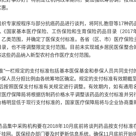
实惠。
组织专家按程序与部分抗癌药品进行谈判，将阿扎胞苷等17种药
入《国家基本医疗保险、工伤保险和生育保险药品目录（2017
）乙类范围，并确定了医保支付标准。各省（区、市）医疗保险
目录，也不得调整限定支付范围。目前未实现城乡居民医保整合
将这些药品纳入新型农村合作医疗支付范围。
标准”一栏规定的支付标准包括基本医保基金和参保人员共同支付
保人员分担比例由各统筹地区确定。规定的支付标准有效期截至2
期满后按照医保支付标准有关规定进行调整。有效期内，如有通用
家医疗保障局将根据仿制药价格水平调整该药品的支付标准并另
价格明显低于现行支付标准的，国家医疗保障局将与企业协商重
品集中采购机构要在2018年10月底前将谈判药品按支付标准
开挂网。医保经办部门要及时更新信息系统，确保11月底前开始