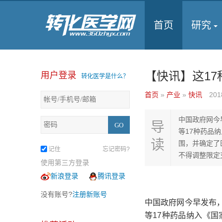
首页
研究
【快讯】这1
用户登录
转化医学是什么？
首页
»
产业
»
快讯
201
中国政府网今
导
等17种药品
读
围，并确定了
记住
忘记密码?
不得调整限定
使用第三方登录
新浪登录
腾讯登录
没有账号?
注册新账号
中国政府网今早发布
等17种药品纳入《国