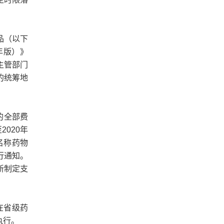
品（以下
年版）》
主管部门
的统筹地
的全部费
020年
名称药物
行通知。
新制定支
在省级药
执行。