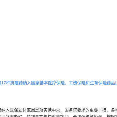
将17种抗癌药纳入国家基本医疗保险、工伤保险和生育保险药品
药纳入医保支付范围是落实党中央、国务院要求的重要举措，各
保把好事办好。特别是在机构改革期间，要加强统筹协调，按规