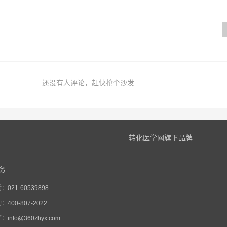
还没有人评论，赶快抢个沙发
转化医学网旗下品牌
务
话：
021-60539898
询：
400-807-2022
箱：
info@360zhyx.com