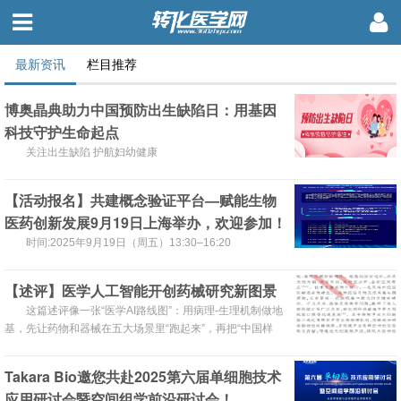
最新资讯
栏目推荐
博奥晶典助力中国预防出生缺陷日：用基因
科技守护生命起点
关注出生缺陷 护航妇幼健康
【活动报名】共建概念验证平台—赋能生物
医药创新发展9月19日上海举办，欢迎参加！
时间:2025年9月19日（周五）13:30–16:20
【述评】医学人工智能开创药械研究新图景
这篇述评像一张“医学AI路线图”：用病理-生理机制做地
基，先让药物和器械在五大场景里“跑起来”，再把“中国样
本”做成全球模板，最终把人工智能从“好用的工具”升级
成“定义未来的核心生产力”。
Takara Bio邀您共赴2025第六届单细胞技术
应用研讨会暨空间组学前沿研讨会！