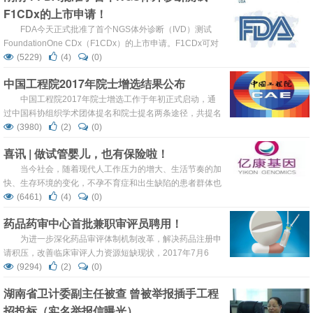
F1CDx的上市申请！
的期许，但疑难危重感染难鉴难查，迫使临床经验性使用抗
生素。而mNGS技术的发展，将叩开精准医学的大门，助力
FDA今天正式批准了首个NGS体外诊断（IVD）测试
临床疑难感染诊断
FoundationOne CDx（F1CDx）的上市申请。F1CDx可对
324个基因的遗传变异进行准确检测，覆盖所有类型实体瘤
(5229)
(4)
(0)
基因组中的两个遗传标志。
中国工程院2017年院士增选结果公布
中国工程院2017年院士增选工作于年初正式启动，通
过中国科协组织学术团体提名和院士提名两条途径，共提名
了533名有效候选人。
(3980)
(2)
(0)
喜讯 | 做试管婴儿，也有保险啦！
当今社会，随着现代人工作压力的增大、生活节奏的加
快、生存环境的变化，不孕不育症和出生缺陷的患者群体也
在逐年增加， 许多饱受不孕和先天性遗传疾病困扰的家庭都
(6461)
(4)
(0)
会选择通过做第三代试管婴儿的医学手段代替正常受孕的方
药品药审中心首批兼职审评员聘用！
法，生育健康的宝宝。
为进一步深化药品审评体制机制改革，解决药品注册申
请积压，改善临床审评人力资源短缺现状，2017年7月6
日，药品审评中心在上海复旦大学附属肿瘤医院举行了首批
(9294)
(2)
(0)
临床兼职审评员聘用仪式，聘用罗志国等10人为临床兼职审
湖南省卫计委副主任被查 曾被举报插手工程
评员，药审中心副主任周思源同志、复旦大学附属肿瘤医院
招投标（实名举报信曝光）
副院长吴炅同志出席聘用仪式并讲话。