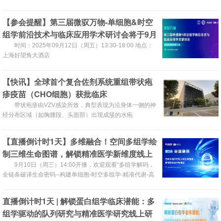
【参会提醒】第三届微驭万物-单细胞&时空
组学前沿技术与临床应用学术研讨会将于9月
12日在上海举办，欢迎参加！
时间：2025年09月12日（周五）13:30-18:00 地点：
上海好望角大酒店
【快讯】全球首个复合佐剂系统重组带状疱
疹疫苗（CHO细胞）获批临床
带状疱疹由VZV感染所致，典型表现为沿身体一侧的神
经分布区域（如胸腰段、头面部）出现成簇的水疱
【直播倒计时1天】多维融合！空间多组学绘
制三维生命图谱，解锁精准医学新维度线上
研讨会9月10日开展
9月10日（周三）14:00开播，欢迎观看“多组学解码，
全链条破译生命密码--构建单细胞-时空多组学-精准代谢-高
深度蛋白全链条深度挖掘”【系列直播】第二场
直播倒计时1天 | 解锁蛋白组学临床潜能：多
组学驱动的队列研究与精准医学研究线上研