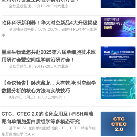
金秋重磅呈现，9月19-20日相约北京
临床科研新利器！华大时空新品4大升级揭秘
基因捕获效率提升50%~200%，破解FFPE样本“沉默黑
匣
墨卓生物邀您共赴2025第六届单细胞技术应
用研讨会暨空间组学前沿研讨会！
金秋重磅呈现，9月19-20日相约北京
【会议预告】卧虎藏龙，大有乾坤:时空组学
数据分析的核心方法与实战技巧
9月24日（周三）16:00 云端相约！
CTC、CTEC 2.0的临床应用及 i•FISH精准
靶向单细胞蛋白质组学等多模态研究
基于 i•FISH 靶向单细胞质谱的 CTC、CTEC 精准单细
胞蛋白质组学 (tSCP)