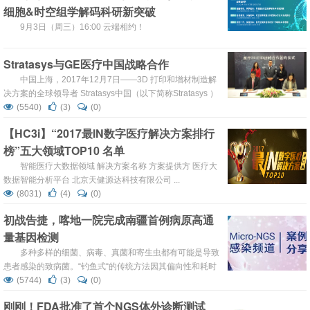
细胞&时空组学解码科研新突破
9月3日（周三）16:00 云端相约！
Stratasys与GE医疗中国战略合作
中国上海，2017年12月7日——3D 打印和增材制造解
决方案的全球领导者 Stratasys中国（以下简称Stratasys ）
与通用电气医疗中国（以下简称GE医疗）达成战略合作。
(5540)
(3)
(0)
【HC3i】“2017最IN数字医疗解决方案排行
榜”五大领域TOP10 名单
智能医疗大数据领域 解决方案名称 方案提供方 医疗大
数据智能分析平台 北京天健源达科技有限公司 ...
(8031)
(4)
(0)
初战告捷，喀地一院完成南疆首例病原高通
量基因检测
多种多样的细菌、病毒、真菌和寄生虫都有可能是导致
患者感染的致病菌。“钓鱼式“的传统方法因其偏向性和耗时
性难以满足对疑难危重感染患者的溯因觅源，临床迫切需
(5744)
(3)
(0)
求”撒网式“的病原高通量基因检测技术 (mNGS) 将可疑致病
刚刚！FDA批准了首个NGS体外诊断测试
菌“一网打尽“。 早鉴定，早治疗一直是临床在面对感染疾病