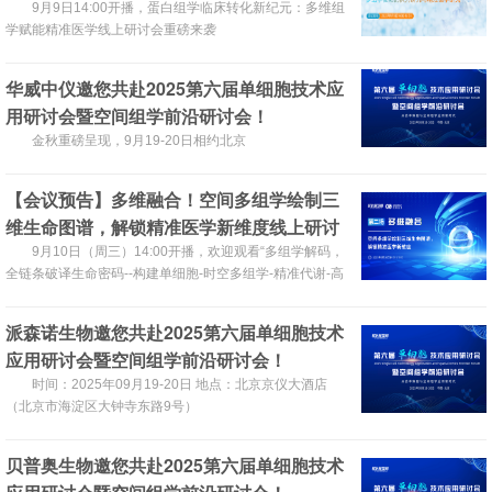
讨会
9月9日14:00开播，蛋白组学临床转化新纪元：多维组
学赋能精准医学线上研讨会重磅来袭
华威中仪邀您共赴2025第六届单细胞技术应
用研讨会暨空间组学前沿研讨会！
金秋重磅呈现，9月19-20日相约北京
【会议预告】多维融合！空间多组学绘制三
维生命图谱，解锁精准医学新维度线上研讨
会9月10日开展
9月10日（周三）14:00开播，欢迎观看“多组学解码，
全链条破译生命密码--构建单细胞-时空多组学-精准代谢-高
深度蛋白全链条深度挖掘”【系列直播】第二场
派森诺生物邀您共赴2025第六届单细胞技术
应用研讨会暨空间组学前沿研讨会！
时间：2025年09月19-20日 地点：北京京仪大酒店
（北京市海淀区大钟寺东路9号）
贝普奥生物邀您共赴2025第六届单细胞技术