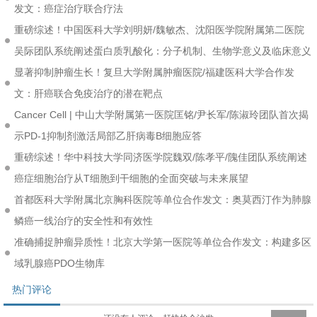
发文：癌症治疗联合疗法
重磅综述！中国医科大学刘明妍/魏敏杰、沈阳医学院附属第二医院
吴际团队系统阐述蛋白质乳酸化：分子机制、生物学意义及临床意义
显著抑制肿瘤生长！复旦大学附属肿瘤医院/福建医科大学合作发
文：肝癌联合免疫治疗的潜在靶点
Cancer Cell | 中山大学附属第一医院匡铭/尹长军/陈淑玲团队首次揭
示PD-1抑制剂激活局部乙肝病毒B细胞应答
重磅综述！华中科技大学同济医学院魏双/陈孝平/隗佳团队系统阐述
癌症细胞治疗从T细胞到干细胞的全面突破与未来展望
首都医科大学附属北京胸科医院等单位合作发文：奥莫西汀作为肺腺
鳞癌一线治疗的安全性和有效性
准确捕捉肿瘤异质性！北京大学第一医院等单位合作发文：构建多区
域乳腺癌PDO生物库
热门评论