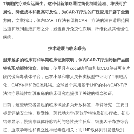
T细胞的疗法应运而生
。这种创新策略通过简化制造流程、增强可扩
展性、降低成本和提高可及性，为CAR-T疗法的广泛应用开辟了全新
方向。
文章指出，体内CAR-T疗法有望将CAR-T疗法的潜在适用范围
迅速扩展到血液肿瘤之外，涵盖自身免疫性疾病、纤维化及其他慢性
疾病。
技术进展与临床曙光
越来越多的临床前和早期临床证据表明，体内CAR-T疗法药物产品能
够实现功能性治愈。
例如，使用具有cocal糖蛋白和抗CD3单链可变片
段的慢病毒载体平台，已在小鼠和非人灵长类模型中证明了T细胞活
化、CAR转导和B细胞耗竭。全球首个采用基于LNP的体内CAR-T疗
法治疗系统性红斑狼疮的临床研究也提供了关键的概念验证。
目前，这些研究者发起的临床试验多为开放标签、单臂研究，主要目
标是评估安全性、耐受性、药代动力学/药效学特性及初步疗效。初步
结果显示，慢病毒载体静脉给药与急性炎症反应、细胞因子释放综合
征、血液学毒性和孤立性神经毒性相关；而LNP载体则引发低级别