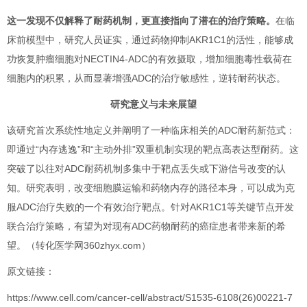
这一发现不仅解释了耐药机制，更直接指向了潜在的治疗策略。
在临
床前模型中，研究人员证实，通过药物抑制AKR1C1的活性，能够成
功恢复肿瘤细胞对NECTIN4-ADC的有效摄取，增加细胞毒性载荷在
细胞内的积累，从而显著增强ADC的治疗敏感性，逆转耐药状态。
研究意义与未来展望
该研究首次系统性地定义并阐明了一种临床相关的ADC耐药新范式：
即通过“内存逃逸”和“主动外排”双重机制实现的靶点高表达型耐药。这
突破了以往对ADC耐药机制多集中于靶点丢失或下游信号改变的认
知。研究表明，改变细胞膜运输和药物内存的路径本身，可以成为克
服ADC治疗失败的一个有效治疗靶点。针对AKR1C1等关键节点开发
联合治疗策略，有望为对现有ADC药物耐药的癌症患者带来新的希
望。（转化医学网360zhyx.com）
原文链接：
https://www.cell.com/cancer-cell/abstract/S1535-6108(26)00221-7