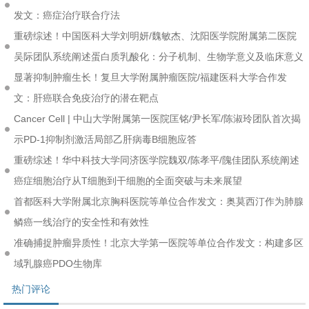
发文：癌症治疗联合疗法
重磅综述！中国医科大学刘明妍/魏敏杰、沈阳医学院附属第二医院
吴际团队系统阐述蛋白质乳酸化：分子机制、生物学意义及临床意义
显著抑制肿瘤生长！复旦大学附属肿瘤医院/福建医科大学合作发
文：肝癌联合免疫治疗的潜在靶点
Cancer Cell | 中山大学附属第一医院匡铭/尹长军/陈淑玲团队首次揭
示PD-1抑制剂激活局部乙肝病毒B细胞应答
重磅综述！华中科技大学同济医学院魏双/陈孝平/隗佳团队系统阐述
癌症细胞治疗从T细胞到干细胞的全面突破与未来展望
首都医科大学附属北京胸科医院等单位合作发文：奥莫西汀作为肺腺
鳞癌一线治疗的安全性和有效性
准确捕捉肿瘤异质性！北京大学第一医院等单位合作发文：构建多区
域乳腺癌PDO生物库
热门评论