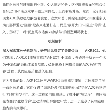
高度耐药性的肿瘤细胞亚群。令人惊讶的是，这些细胞表面的靶点蛋
白NECTIN4表达水平不仅没有降低，反而有所升高。然而，它们却表
现出ADC药物摄取的显著缺陷。这意味着，肿瘤细胞并没有像通常认
为的那样通过“隐藏”靶点来逃避打击，而是“敞开大门”却阻止“导弹”进
入，形成了一种“靶点高表达但内存缺陷”的新型耐药状态。
机制解析
深入探索其分子机制后，研究团队锁定了关键蛋白——AKR1C1。
他
们发现，AKR1C1能够直接结合NECTIN4蛋白，并通过干扰另一个名
为AP2M1的适配体蛋白功能，破坏依赖于网格蛋白的ADC药物“内
吞”过程，从而阻断药物进入细胞。
更为复杂的是，AKR1C1还与WWP2蛋白形成功能轴，共同驱动了另
一条耐药通路：它们促进了细胞外囊泡对细胞表面结合的ADC药物进
行“打包”和“外排”。这一过程如同细胞派出了微小的“垃圾车”，将附着
在表面的“生物导弹”主动清除出肿瘤微环境，进一步减少了药物在细
胞内的有效累积。